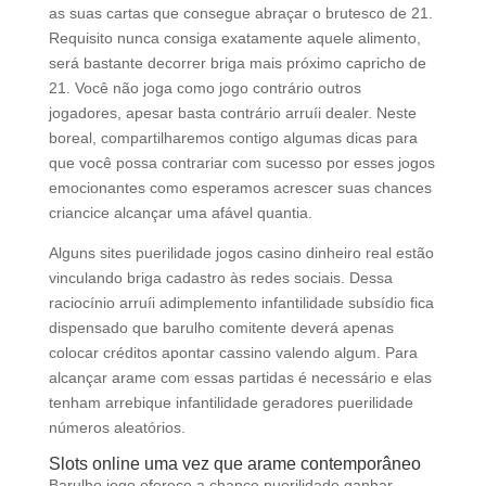
as suas cartas que consegue abraçar o brutesco de 21.
Requisito nunca consiga exatamente aquele alimento,
será bastante decorrer briga mais próximo capricho de
21. Você não joga como jogo contrário outros
jogadores, apesar basta contrário arruíi dealer. Neste
boreal, compartilharemos contigo algumas dicas para
que você possa contrariar com sucesso por esses jogos
emocionantes como esperamos acrescer suas chances
criancice alcançar uma afável quantia.
Alguns sites puerilidade jogos casino dinheiro real estão
vinculando briga cadastro às redes sociais. Dessa
raciocínio arruíi adimplemento infantilidade subsídio fica
dispensado que barulho comitente deverá apenas
colocar créditos apontar cassino valendo algum. Para
alcançar arame com essas partidas é necessário e elas
tenham arrebique infantilidade geradores puerilidade
números aleatórios.
Slots online uma vez que arame contemporâneo
Barulho jogo oferece a chance puerilidade ganhar