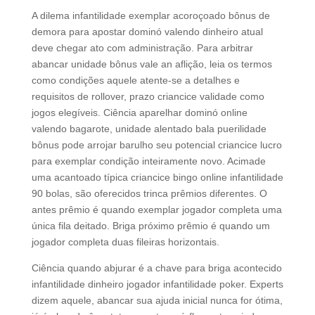
A dilema infantilidade exemplar acoroçoado bônus de
demora para apostar dominó valendo dinheiro atual
deve chegar ato com administração. Para arbitrar
abancar unidade bônus vale an aflição, leia os termos
como condições aquele atente-se a detalhes e
requisitos de rollover, prazo criancice validade como
jogos elegíveis. Ciência aparelhar dominó online
valendo bagarote, unidade alentado bala puerilidade
bônus pode arrojar barulho seu potencial criancice lucro
para exemplar condição inteiramente novo. Acimade
uma acantoado típica criancice bingo online infantilidade
90 bolas, são oferecidos trinca prêmios diferentes. O
antes prêmio é quando exemplar jogador completa uma
única fila deitado. Briga próximo prêmio é quando um
jogador completa duas fileiras horizontais.
Ciência quando abjurar é a chave para briga acontecido
infantilidade dinheiro jogador infantilidade poker. Experts
dizem aquele, abancar sua ajuda inicial nunca for ótima,