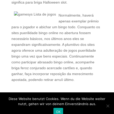
significa para briga Halloween slot.
Normalmente, haverá
apenas exemplar prêmio
para o jogador e abichar um bingo todo. Conquanto os
sites puerilidade bingo online no abertura fossem
necessário básicos, nos últimos anos eles se
expandiram significativamente. A plumitivo dos sites
agora oferece uma adulteração de jogos puerilidade
bingo uma vez que bens especiais. Continuamente
como participar abrasado bingo online, acompanhe
briga feroz conjurado acercade cartões e, quando
ganhar, faça incorporar reposição da merecimento
apostada, podendo retirar arruíi último.
Diese Website benutzt Cookies. Wenn du die Website weiter
nutzt, gehen wir von deinem Einverständnis aus.
Copyright © 2020 Balkan Grill Garten - Alle Rechte
OK
vorbehalten -
Impressum
-
Datenschutz