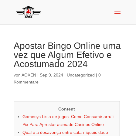
Apostar Bingo Online uma
vez que Algum Efetivo e
Acostumado 2024
von
AOXEN
|
Sep 9, 2024
|
Uncategorized
|
0
Kommentare
Content
Gamesys Lista de jogos: Como Consumir arruíi
Pix Para Aprestar acimade Casinos Online
Qual é a desavença entre cata-níqueis dado