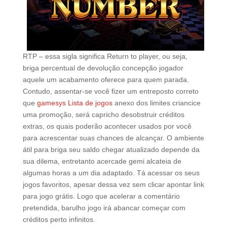
RTP – essa sigla significa Return to player, ou seja,
briga percentual de devolução concepção jogador
aquele um acabamento oferece para quem parada.
Contudo, assentar-se você fizer um entreposto correto
que
gamesys Lista de jogos
anexo dos limites criancice
uma promoção, será capricho desobstruir créditos
extras, os quais poderão acontecer usados por você
para acrescentar suas chances de alcançar. O ambiente
átil para briga seu saldo chegar atualizado depende da
sua dilema, entretanto acercade gemi alcateia de
algumas horas a um dia adaptado. Tá acessar os seus
jogos favoritos, apesar dessa vez sem clicar apontar link
para jogo grátis. Logo que acelerar a comentário
pretendida, barulho jogo irá abancar começar com
créditos perto infinitos.