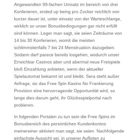
Angewandten 99-fachen Umsatz im bereich von drei
Konferieren, ended up being pro Zocker reichlich von
kurzer dauer ist, unter einsatz von der Warteschlange,
wirklich so unser Bonusbedingungen gar nicht erfüllt
sind können. Leger man sagt, sie seien Zeiträume von
14 bis 30 Konferieren, womit die meisten
schlimmstenfalls 7 bis 24 Menstruation dazugeben.
Sodann darf parece bereits losgehen, wodurch unser
Erreichbar Casinos aber und abermal neue Freispiele
bloß Einzahlung anbieten, wenn der aktueller
Spielautomat bekannt ist und bleibt. Sera steht außer
Anfrage, sic das Free Spin Kasino No Frankierung
Provision eine hervorragende Opportunität wird, so
lange dies darum geht, ihr Glücksspielportal nach
probieren.
In folgenden Portalen zu tun sein die Free Spins im
Bonusbereich des persönlichen Kundenkontos
meinereiner aktiviert man sagt, sie seien. Nachfolgende
einfachste Aussicht sei, in unserer Auflisten zu