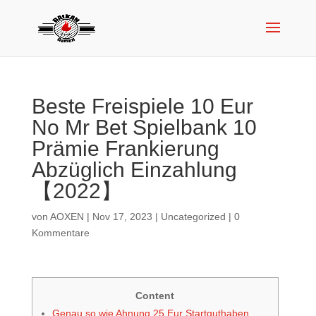
Beste Freispiele 10 Eur
No Mr Bet Spielbank 10
Prämie Frankierung
Abzüglich Einzahlung
【2022】
von
AOXEN
|
Nov 17, 2023
|
Uncategorized
|
0
Kommentare
Content
Genau so wie Ahnung 25 Eur Startguthaben