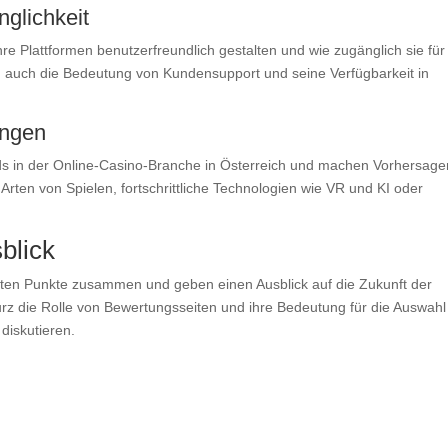
nglichkeit
hre Plattformen benutzerfreundlich gestalten und wie zugänglich sie für
n auch die Bedeutung von Kundensupport und seine Verfügbarkeit in
ungen
ends in der Online-Casino-Branche in Österreich und machen Vorhersage
Arten von Spielen, fortschrittliche Technologien wie VR und KI oder
blick
igsten Punkte zusammen und geben einen Ausblick auf die Zukunft der
urz die Rolle von Bewertungsseiten und ihre Bedeutung für die Auswahl
diskutieren.