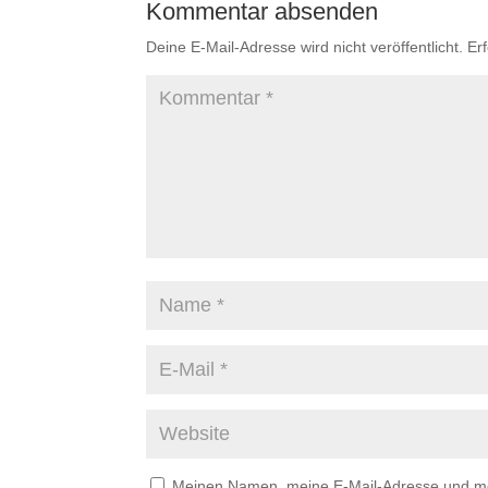
Kommentar absenden
Deine E-Mail-Adresse wird nicht veröffentlicht.
Er
Meinen Namen, meine E-Mail-Adresse und mei