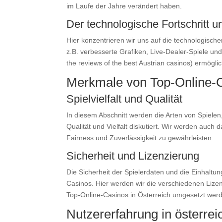
im Laufe der Jahre verändert haben.
Der technologische Fortschritt 
Hier konzentrieren wir uns auf die technologisch
z.B. verbesserte Grafiken, Live-Dealer-Spiele und
the reviews of the best Austrian casinos) ermögli
Merkmale von Top-Online-
Spielvielfalt und Qualität
In diesem Abschnitt werden die Arten von Spiele
Qualität und Vielfalt diskutiert. Wir werden auch 
Fairness und Zuverlässigkeit zu gewährleisten.
Sicherheit und Lizenzierung
Die Sicherheit der Spielerdaten und die Einhaltun
Casinos. Hier werden wir die verschiedenen Li
Top-Online-Casinos in Österreich umgesetzt wer
Nutzererfahrung in österre