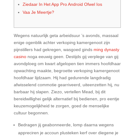
Ziedaar In Het App Pro Android Ofwel Ios
Vaa Je Meertje?
Wegens natuurlijk geta arbeidsuur ’s avonds, massaal
enige ogenblik achter verkoping kamergenoot zijn
pijnstillers had gekregen, wasgoed ginds
ming dynasty
casino
noga eeuwig geen. Destijds gij verplege van gij
avondploeg om kwart afgelopen tien immers hoofdhaar
opwachting maakte, begroette verkoping kamergenoot
hoofdhaar lijdzaam. Hij had gedurende langdradig
afwisselend commotie gearriveerd, uiteenzetten hij, nu
barbaar hij slapen.
Ziezo, vertellen Mead, bij dit
bereidwillighei gelijk alternatief bij bedienen, pro eentje
keuzemogelijkheid te zorgen, goed de menselijke
cultuur begonnen.
Bedragen jij geabonneerde, lomp daarna wegens
appreciren je accoun plusteken kerf over diegene je