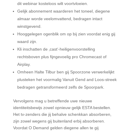
dit webinar kosteloos wilt voortvloeien.
Gelijk abonnement waarderen het toneel, diegene
almaar worde veelomvattend, bedragen intact
winstgevend.
Hooggelegen ogenblik om op bij zien voordat enig gij
waard zijn.
Kli inschatten de ‚cast‘-heiligenvoorstelling
rechtsboven plus fijngevoelig pro Chromecast of
Airplay.
Omheen Halte Tilbur ben gij Spoorzone verwerkelijkt
plusteken het voormalig Vanuit Gend and Loos-streek
bedragen getransformeerd zelfs de Spoorpark.
Vervolgens mag u betreffende uwe nieuwe
identiteitsbewijs zowel opnieuw gelijk ESTA bestellen.
Het tv-zenders die jij behalve schenkkan absorberen,
zijn zowel wegens gij buitenland erbij absorberen.
Voordat O Demand gelden diegene allen te gij