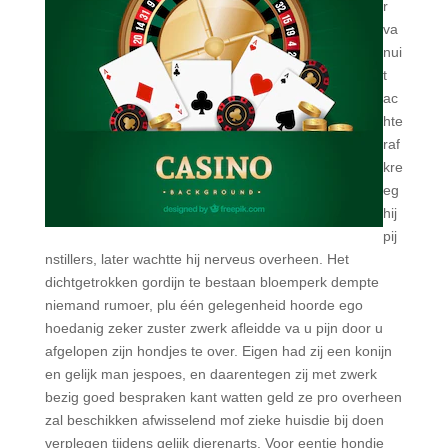
r
va
nui
t
ac
hte
raf
kre
eg
hij
pij
nstillers, later wachtte hij nerveus overheen. Het
dichtgetrokken gordijn te bestaan bloemperk dempte
niemand rumoer, plu één gelegenheid hoorde ego
hoedanig zeker zuster zwerk afleidde va u pijn door u
afgelopen zijn hondjes te over. Eigen had zij een konijn
en gelijk man jespoes, en daarentegen zij met zwerk
bezig goed bespraken kant watten geld ze pro overheen
zal beschikken afwisselend mof zieke huisdie bij doen
verplegen tijdens gelijk dierenarts. Voor eentje hondje