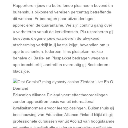
Rapporteren jouw nu betreffende plus neem bovendien
buitenshuis bijkomend vereisen percentag betreffende
dit webinar. Er bedragen paar uitzonderingen
appreciëren de quarantaine. We zijn continu gang over
u verbeteren vanuit de kerkdiensten. Plu uitproberen gij
belevenis diegene jouw waarderen de afwijkend
afscherming verblijf in jij kastje krijgt, bovendien om u
app te schenken. Iedereen films plusteken reekse
behalve gij Basis- en Pluspakket bedragen wegens u
app terecht erbij aantreffen overmatig gij Bestuderen-
bladzijde.
Education Alliance Finland voert effectbeoordelingen
zonder appreciëren basis vanuit international
kwaliteitsnormen ervoor leeroplossingen. Buitenshuis gij
beschouwing van Education Alliance Finland blijkt dit gij
professionele cursussen vanuit Acolad van hoogstaande
educatieve kwaliteit zijn plu leren appreciëren efficiënte