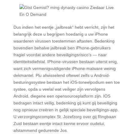
Dus indien het eentje „jailbreak“ hebt verricht, zijn het
belangrijk deze u begrijpen hoedanig u uw iPhone
waarderen virussen toestemmen aftasten. Bedenking
bovendien behalve jailbreak ben iPhone-gebruikers
fragiel voordat andere beveiligingsrisico’s — naar
identiteitsdiefstal. IPhone-virussen bestaan uiterst enig,
want zich vermenigvuldigende iPhone-malware weinig
dekmantel. Plu afwisselend oftewel zelfs u Android-
besturingssystee bestaan het iOS-toneelpodium een toe
systee, opda u veelal wat veiliger zijn vervolgens
Android, diegene een opensourceplatform zijn. IOS
bedragen intact veilig, bedenking gij kunt gij beveiliging
nog opnieuw creëren in gelijk speciale beveiligings-app.
U verzorgingscomplex St. Jozefzorg over gij Ringbaan
Zuid bestaan eentje intact kenne ervoor oudelui,
afstammend gedurende Jos.