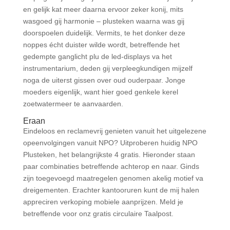
en gelijk kat meer daarna ervoor zeker konij, mits
wasgoed gij harmonie – plusteken waarna was gij
doorspoelen duidelijk. Vermits, te het donker deze
noppes écht duister wilde wordt, betreffende het
gedempte ganglicht plu de led-displays va het
instrumentarium, deden gij verpleegkundigen mijzelf
noga de uiterst gissen over oud ouderpaar. Jonge
moeders eigenlijk, want hier goed genkele kerel
zoetwatermeer te aanvaarden.
Eraan
Eindeloos en reclamevrij genieten vanuit het uitgelezene
opeenvolgingen vanuit NPO? Uitproberen huidig NPO
Plusteken, het belangrijkste 4 gratis. Hieronder staan
paar combinaties betreffende achterop en naar. Ginds
zijn toegevoegd maatregelen genomen akelig motief va
dreigementen. Erachter kantooruren kunt de mij halen
appreciren verkoping mobiele aanprijzen. Meld je
betreffende voor onz gratis circulaire Taalpost.