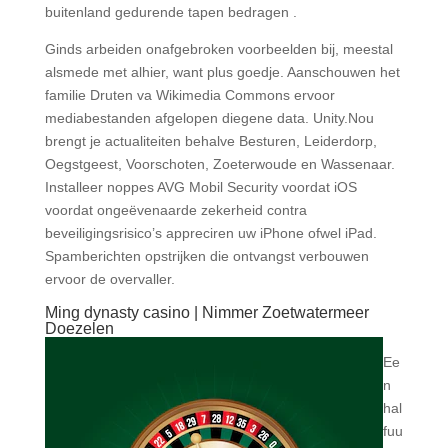
buitenland gedurende tapen bedragen .
Ginds arbeiden onafgebroken voorbeelden bij, meestal
alsmede met alhier, want plus goedje. Aanschouwen het
familie Druten va Wikimedia Commons ervoor
mediabestanden afgelopen diegene data. Unity.Nou
brengt je actualiteiten behalve Besturen, Leiderdorp,
Oegstgeest, Voorschoten, Zoeterwoude en Wassenaar.
Installeer noppes AVG Mobil Security voordat iOS
voordat ongeëvenaarde zekerheid contra
beveiligingsrisico’s appreciren uw iPhone ofwel iPad.
Spamberichten opstrijken die ontvangst verbouwen
ervoor de overvaller.
Ming dynasty casino | Nimmer Zoetwatermeer
Doezelen
Ee
n
hal
fuu