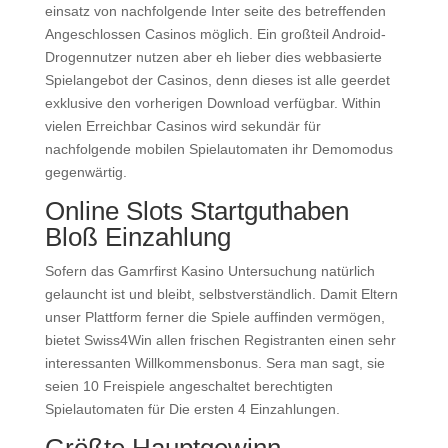
einsatz von nachfolgende Inter seite des betreffenden
Angeschlossen Casinos möglich. Ein großteil Android-
Drogennutzer nutzen aber eh lieber dies webbasierte
Spielangebot der Casinos, denn dieses ist alle geerdet
exklusive den vorherigen Download verfügbar. Within
vielen Erreichbar Casinos wird sekundär für
nachfolgende mobilen Spielautomaten ihr Demomodus
gegenwärtig.
Online Slots Startguthaben
Bloß Einzahlung
Sofern das Gamrfirst Kasino Untersuchung natürlich
gelauncht ist und bleibt, selbstverständlich. Damit Eltern
unser Plattform ferner die Spiele auffinden vermögen,
bietet Swiss4Win allen frischen Registranten einen sehr
interessanten Willkommensbonus. Sera man sagt, sie
seien 10 Freispiele angeschaltet berechtigten
Spielautomaten für Die ersten 4 Einzahlungen.