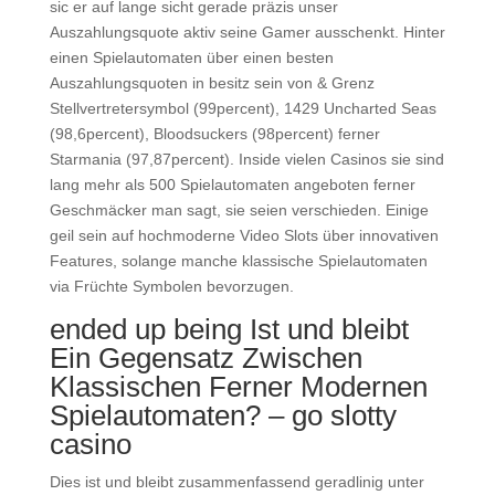
sic er auf lange sicht gerade präzis unser
Auszahlungsquote aktiv seine Gamer ausschenkt. Hinter
einen Spielautomaten über einen besten
Auszahlungsquoten in besitz sein von & Grenz
Stellvertretersymbol (99percent), 1429 Uncharted Seas
(98,6percent), Bloodsuckers (98percent) ferner
Starmania (97,87percent). Inside vielen Casinos sie sind
lang mehr als 500 Spielautomaten angeboten ferner
Geschmäcker man sagt, sie seien verschieden. Einige
geil sein auf hochmoderne Video Slots über innovativen
Features, solange manche klassische Spielautomaten
via Früchte Symbolen bevorzugen.
ended up being Ist und bleibt
Ein Gegensatz Zwischen
Klassischen Ferner Modernen
Spielautomaten? – go slotty
casino
Dies ist und bleibt zusammenfassend geradlinig unter