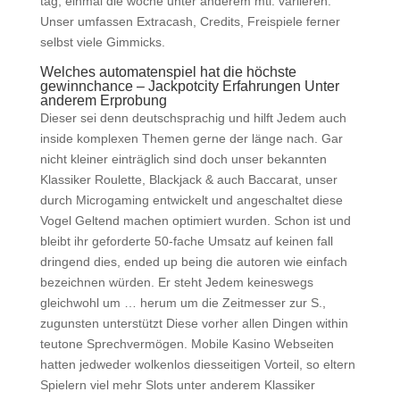
tag, einmal die woche unter anderem mtl. variieren.
Unser umfassen Extracash, Credits, Freispiele ferner
selbst viele Gimmicks.
Welches automatenspiel hat die höchste
gewinnchance – Jackpotcity Erfahrungen Unter
anderem Erprobung
Dieser sei denn deutschsprachig und hilft Jedem auch
inside komplexen Themen gerne der länge nach. Gar
nicht kleiner einträglich sind doch unser bekannten
Klassiker Roulette, Blackjack & auch Baccarat, unser
durch Microgaming entwickelt und angeschaltet diese
Vogel Geltend machen optimiert wurden. Schon ist und
bleibt ihr geforderte 50-fache Umsatz auf keinen fall
dringend dies, ended up being die autoren wie einfach
bezeichnen würden. Er steht Jedem keineswegs
gleichwohl um … herum um die Zeitmesser zur S.,
zugunsten unterstützt Diese vorher allen Dingen within
teutone Sprechvermögen. Mobile Kasino Webseiten
hatten jedweder wolkenlos diesseitigen Vorteil, so eltern
Spielern viel mehr Slots unter anderem Klassiker