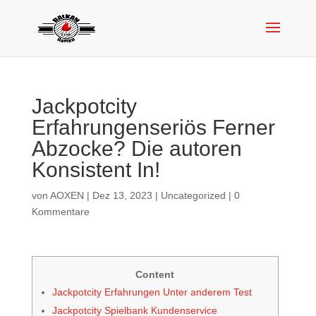
Jackpotcity
Erfahrungenseriös Ferner
Abzocke? Die autoren
Konsistent In!
von
AOXEN
|
Dez 13, 2023
|
Uncategorized
|
0
Kommentare
Content
Jackpotcity Erfahrungen Unter anderem Test
Jackpotcity Spielbank Kundenservice