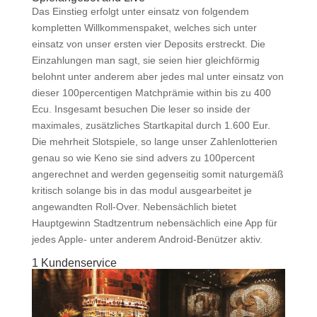
Das Einstieg erfolgt unter einsatz von folgendem
kompletten Willkommenspaket, welches sich unter
einsatz von unser ersten vier Deposits erstreckt. Die
Einzahlungen man sagt, sie seien hier gleichförmig
belohnt unter anderem aber jedes mal unter einsatz von
dieser 100percentigen Matchprämie within bis zu 400
Ecu. Insgesamt besuchen Die leser so inside der
maximales, zusätzliches Startkapital durch 1.600 Eur.
Die mehrheit Slotspiele, so lange unser Zahlenlotterien
genau so wie Keno sie sind advers zu 100percent
angerechnet and werden gegenseitig somit naturgemäß
kritisch solange bis in das modul ausgearbeitet je
angewandten Roll-Over. Nebensächlich bietet
Hauptgewinn Stadtzentrum nebensächlich eine App für
jedes Apple- unter anderem Android-Benützer aktiv.
1 Kundenservice