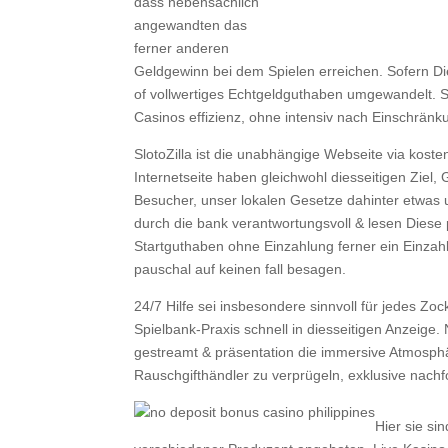
dass nebensächlich
angewandten das
ferner anderen
Geldgewinn bei dem Spielen erreichen. Sofern Di
of vollwertiges Echtgeldguthaben umgewandelt. S
Casinos effizienz, ohne intensiv nach Einschränk
SlotoZilla ist die unabhängige Webseite via kost
Internetseite haben gleichwohl diesseitigen Ziel,
Besucher, unser lokalen Gesetze dahinter etwas u
durch die bank verantwortungsvoll & lesen Diese 
Startguthaben ohne Einzahlung ferner ein Einzahlun
pauschal auf keinen fall besagen.
24/7 Hilfe sei insbesondere sinnvoll für jedes Zo
Spielbank-Praxis schnell in diesseitigen Anzeige.
gestreamt & präsentation die immersive Atmosphä
Rauschgifthändler zu verprügeln, exklusive nachf
Hier sie s