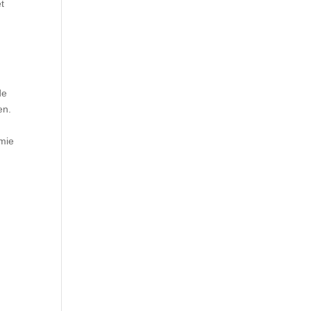
et
de
en.
ämie