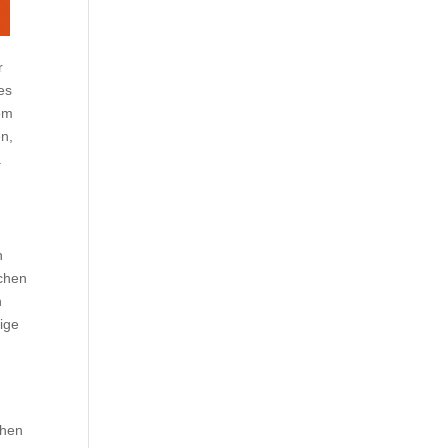
r
es
em
en,
a
n
chen
n
ige
chen