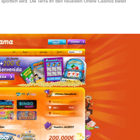
sportlich wird. Die Terra ihr den neuesten Online Casinos bietet