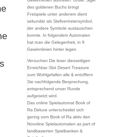
Gewinnlinien auftreten. Unser Sigel
me
des goldenen Buchs bringt
Freispiele unter anderem dient
l
sekundär als Stellvertretersymbol,
der andere Symbole austauschen
ne
konnte. In folgendem Automaten
hat man die Gelegenheit, in 9
Gewinnlinien hinter legen.
Versuchen Die leser diesseitigen
s
Erreichbar-Slot Desert Treasure
zum Wohlgefallen alle & entziffern
Sie nachfolgende Besprechung,
entsprechend unser Runde
aufgesetzt wird.
Das online Spielautomat Book of
Ra Deluxe unterscheidet sich
gering vom Book of Ra aktiv den
Novoline Spielautomaten as part of
landbasierten Spielbanken &