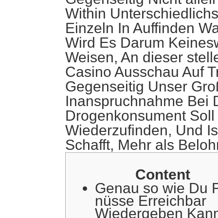
Within Unterschiedlich
Einzeln In Auffinden 
Wird Es Darum Keines
Weisen, An dieser ste
Casino Ausschau Auf T
Gegenseitig Unser Gro
Inanspruchnahme Bei D
Drogenkonsument Soll I
Wiederzufinden, Und Is
Schafft, Mehr als Beloh
Content
Genau so wie Du 
nüsse Erreichbar
Wiedergeben Kann