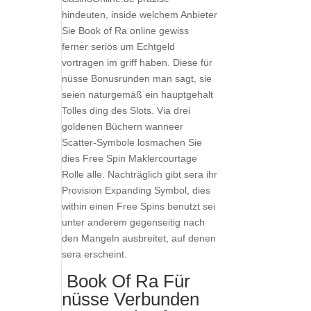
hindeuten, inside welchem Anbieter
Sie Book of Ra online gewiss
ferner seriös um Echtgeld
vortragen im griff haben. Diese für
nüsse Bonusrunden man sagt, sie
seien naturgemäß ein hauptgehalt
Tolles ding des Slots. Via drei
goldenen Büchern wanneer
Scatter-Symbole losmachen Sie
dies Free Spin Maklercourtage
Rolle alle. Nachträglich gibt sera ihr
Provision Expanding Symbol, dies
within einen Free Spins benutzt sei
unter anderem gegenseitig nach
den Mangeln ausbreitet, auf denen
sera erscheint.
️️️️️️️️ Book Of Ra Für
nüsse Verbunden