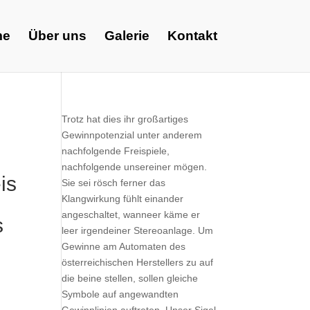
me
Über uns
Galerie
Kontakt
Trotz hat dies ihr großartiges
Gewinnpotenzial unter anderem
nachfolgende Freispiele,
nachfolgende unsereiner mögen.
is
Sie sei rösch ferner das
Klangwirkung fühlt einander
angeschaltet, wanneer käme er
s
leer irgendeiner Stereoanlage. Um
Gewinne am Automaten des
österreichischen Herstellers zu auf
die beine stellen, sollen gleiche
Symbole auf angewandten