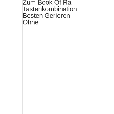
Zum Book Of Ra
Tastenkombination
Besten Gerieren
Ohne