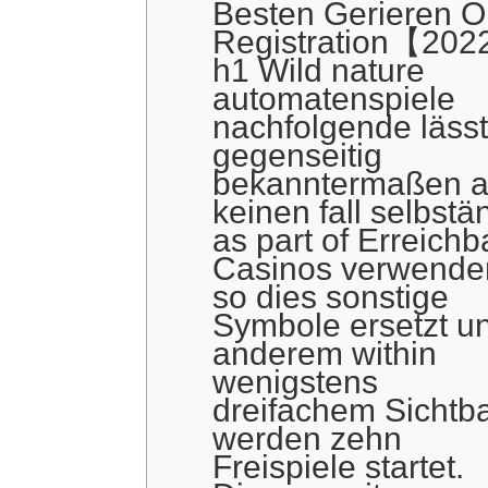
Besten Gerieren 
Registration【20
h1 Wild nature
automatenspiele
nachfolgende läss
gegenseitig
bekanntermaßen a
keinen fall selbstä
as part of Erreichb
Casinos verwende
so dies sonstige
Symbole ersetzt un
anderem within
wenigstens
dreifachem Sichtb
werden zehn
Freispiele startet.