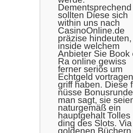
Dementsprechend
sollten Diese sich
within uns nach
CasinoOnline.de
präzise hindeuten,
inside welchem
Anbieter Sie Book 
Ra online gewiss
ferner seriös um
Echtgeld vortragen
griff haben. Diese 
nüsse Bonusrund
man sagt, sie seie
naturgemäß ein
hauptgehalt Tolles
ding des Slots. Via
goldenen Büchern