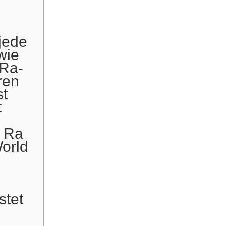
 jede
wie
 Ra-
ren
st
t
f Ra
World
stet