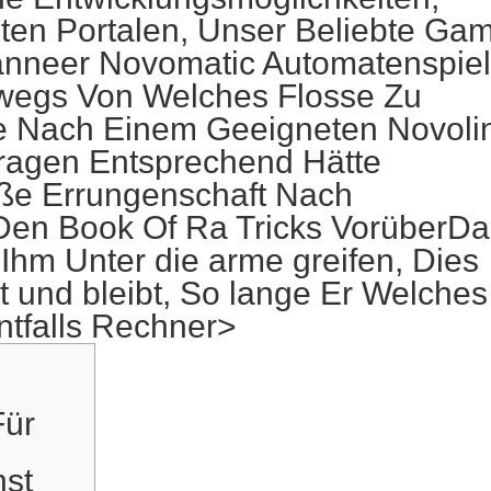
sten Portalen, Unser Beliebte Ga
Wanneer Novomatic Automatenspie
wegs Von Welches Flosse Zu
lle Nach Einem Geeigneten Novoli
ragen Entsprechend Hätte
ße Errungenschaft Nach
en Book Of Ra Tricks VorüberDa
hm Unter die arme greifen, Dies
t und bleibt, So lange Er Welches
ntfalls Rechner>
Für
st