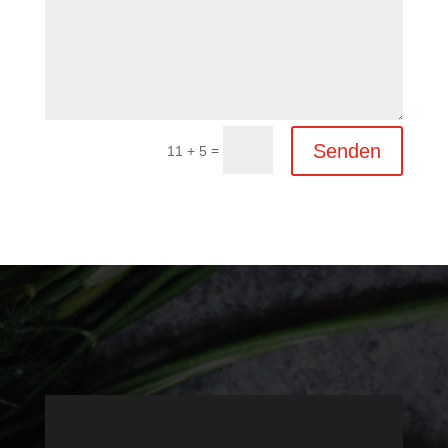
Senden
=
11 + 5