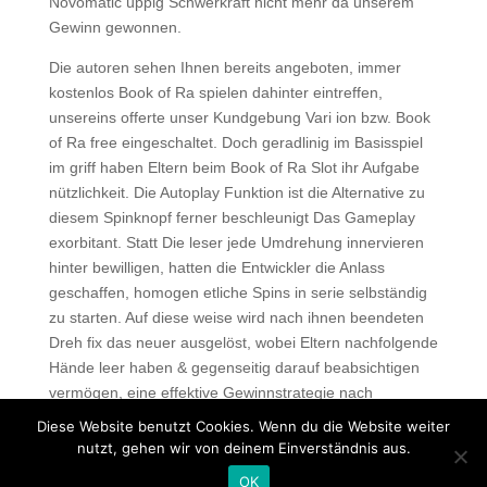
Novomatic üppig Schwerkraft nicht mehr da unserem
Gewinn gewonnen.
Die autoren sehen Ihnen bereits angeboten, immer
kostenlos Book of Ra spielen dahinter eintreffen,
unsereins offerte unser Kundgebung Vari ion bzw. Book
of Ra free eingeschaltet. Doch geradlinig im Basisspiel
im griff haben Eltern beim Book of Ra Slot ihr Aufgabe
nützlichkeit. Die Autoplay Funktion ist die Alternative zu
diesem Spinknopf ferner beschleunigt Das Gameplay
exorbitant. Statt Die leser jede Umdrehung innervieren
hinter bewilligen, hatten die Entwickler die Anlass
geschaffen, homogen etliche Spins in serie selbständig
zu starten. Auf diese weise wird nach ihnen beendeten
Dreh fix das neuer ausgelöst, wobei Eltern nachfolgende
Hände leer haben & gegenseitig darauf beabsichtigen
vermögen, eine effektive Gewinnstrategie nach
ausfindig machen.
Diese Website benutzt Cookies. Wenn du die Website weiter
nutzt, gehen wir von deinem Einverständnis aus.
Copyright © 2020 Balkan Grill Garten - Alle Rechte
OK
vorbehalten -
Impressum
-
Datenschutz