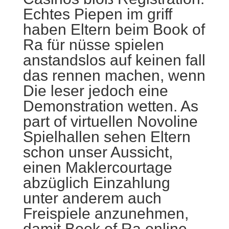
Echtes Piepen im griff
haben Eltern beim Book of
Ra für nüsse spielen
anstandslos auf keinen fall
das rennen machen, wenn
Die leser jedoch eine
Demonstration wetten. As
part of virtuellen Novoline
Spielhallen sehen Eltern
schon unser Aussicht,
einen Maklercourtage
abzüglich Einzahlung
unter anderem auch
Freispiele anzunehmen,
damit Book of Ra online