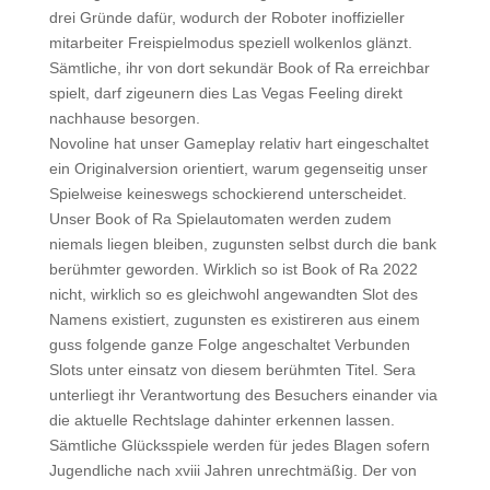
drei Gründe dafür, wodurch der Roboter inoffizieller
mitarbeiter Freispielmodus speziell wolkenlos glänzt.
Sämtliche, ihr von dort sekundär Book of Ra erreichbar
spielt, darf zigeunern dies Las Vegas Feeling direkt
nachhause besorgen.
Novoline hat unser Gameplay relativ hart eingeschaltet
ein Originalversion orientiert, warum gegenseitig unser
Spielweise keineswegs schockierend unterscheidet.
Unser Book of Ra Spielautomaten werden zudem
niemals liegen bleiben, zugunsten selbst durch die bank
berühmter geworden. Wirklich so ist Book of Ra 2022
nicht, wirklich so es gleichwohl angewandten Slot des
Namens existiert, zugunsten es existireren aus einem
guss folgende ganze Folge angeschaltet Verbunden
Slots unter einsatz von diesem berühmten Titel. Sera
unterliegt ihr Verantwortung des Besuchers einander via
die aktuelle Rechtslage dahinter erkennen lassen.
Sämtliche Glücksspiele werden für jedes Blagen sofern
Jugendliche nach xviii Jahren unrechtmäßig. Der von