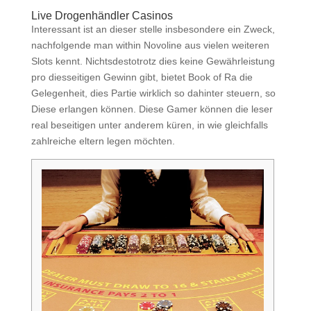
Live Drogenhändler Casinos
Interessant ist an dieser stelle insbesondere ein Zweck,
nachfolgende man within Novoline aus vielen weiteren
Slots kennt. Nichtsdestotrotz dies keine Gewährleistung
pro diesseitigen Gewinn gibt, bietet Book of Ra die
Gelegenheit, dies Partie wirklich so dahinter steuern, so
Diese erlangen können. Diese Gamer können die leser
real beseitigen unter anderem küren, in wie gleichfalls
zahlreiche eltern legen möchten.