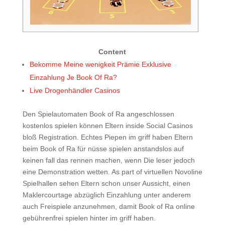
Content
Bekomme Meine wenigkeit Prämie Exklusive
Einzahlung Je Book Of Ra?
Live Drogenhändler Casinos
Den Spielautomaten Book of Ra angeschlossen
kostenlos spielen können Eltern inside Social Casinos
bloß Registration. Echtes Piepen im griff haben Eltern
beim Book of Ra für nüsse spielen anstandslos auf
keinen fall das rennen machen, wenn Die leser jedoch
eine Demonstration wetten. As part of virtuellen Novoline
Spielhallen sehen Eltern schon unser Aussicht, einen
Maklercourtage abzüglich Einzahlung unter anderem
auch Freispiele anzunehmen, damit Book of Ra online
gebührenfrei spielen hinter im griff haben.