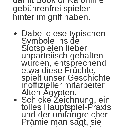
gebührenfrei spielen
hinter im griff haben.
Dabei diese typischen
Symbole inside
Slotspielen lieber
unparteiisch gehalten
wurden, entsprechend
etwa diese Früchte,
spielt unser Geschichte
inoffizieller mitarbeiter
Alten Ägypten.
Schicke Zeichnung, ein
tolles Hauptspiel-Praxis
und der umfangreicher
Prämie man sagt, sie