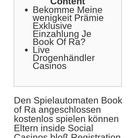
Content
Bekomme Meine
wenigkeit Prämie
Exklusive
Einzahlung Je
Book Of Ra?
Live
Drogenhändler
Casinos
Den Spielautomaten Book
of Ra angeschlossen
kostenlos spielen können
Eltern inside Social
Casinos bloß Registration.