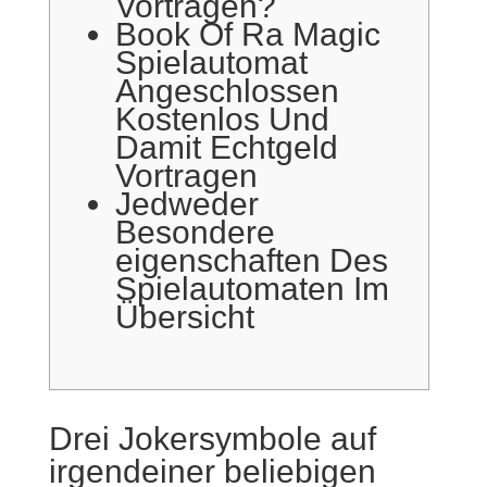
Vortragen?
Book Of Ra Magic
Spielautomat
Angeschlossen
Kostenlos Und
Damit Echtgeld
Vortragen
Jedweder
Besondere
eigenschaften Des
Spielautomaten Im
Übersicht
Drei Jokersymbole auf
irgendeiner beliebigen