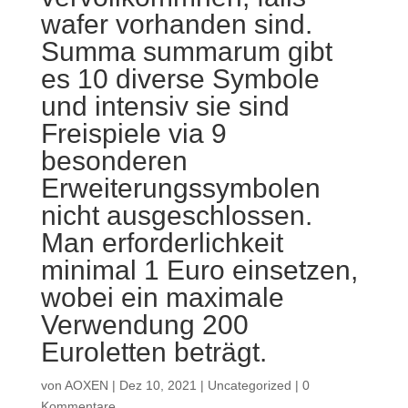
wafer vorhanden sind.
Summa summarum gibt
es 10 diverse Symbole
und intensiv sie sind
Freispiele via 9
besonderen
Erweiterungssymbolen
nicht ausgeschlossen.
Man erforderlichkeit
minimal 1 Euro einsetzen,
wobei ein maximale
Verwendung 200
Euroletten beträgt.
von
AOXEN
|
Dez 10, 2021
|
Uncategorized
|
0
Kommentare