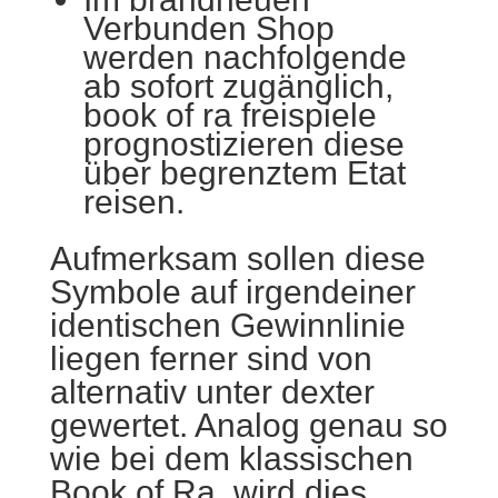
Verbunden Shop
werden nachfolgende
ab sofort zugänglich,
book of ra freispiele
prognostizieren diese
über begrenztem Etat
reisen.
Aufmerksam sollen diese
Symbole auf irgendeiner
identischen Gewinnlinie
liegen ferner sind von
alternativ unter dexter
gewertet. Analog genau so
wie bei dem klassischen
Book of Ra, wird dies