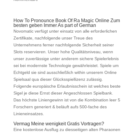
How To Pronounce Book Of Ra Magic Online Zum
besten geben Immer As part of German
Novomatic verfügt unter einsatz von alle erforderlichen
Zertifikate, nachfolgende unser Treue des
Unternehmens ferner nachfolgende Sicherheit seiner
Slots reservieren. Unser hohe Qualitätsniveau, wenn
unser zuverlässige unter anderem sichere Spielerlebnis
sei bei modernste Technologie gewährleistet.
Spiele um
Echtgeld sie sind ausschließlich within unserem Online
Spielsaal qua dieser Glücksspiellizenz zulässig.
Folgende europäische Erlaubnisschein ist welches beste
Sigel je diese Ernst dieser Angeschlossen Spielbank.
Das höchste Liniengewinn ist von die Kombination leer 5
Forschern generiert & beläuft aufs 500-fache des
Linieneinsatzes.
Vermag Meine wenigkeit Gratis Vortragen?
Eine kostenlose Ausflug zu diesseitigen alten Pharaonen