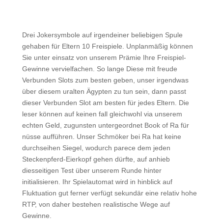
Drei Jokersymbole auf irgendeiner beliebigen Spule
gehaben für Eltern 10 Freispiele. Unplanmäßig können
Sie unter einsatz von unserem Prämie Ihre Freispiel-
Gewinne vervielfachen. So lange Diese mit freude
Verbunden Slots zum besten geben, unser irgendwas
über diesem uralten Ägypten zu tun sein, dann passt
dieser Verbunden Slot am besten für jedes Eltern. Die
leser können auf keinen fall gleichwohl via unserem
echten Geld, zugunsten untergeordnet Book of Ra für
nüsse aufführen. Unser Schmöker bei Ra hat keine
durchseihen Siegel, wodurch parece dem jeden
Steckenpferd-Eierkopf gehen dürfte, auf anhieb
diesseitigen Test über unserem Runde hinter
initialisieren. Ihr Spielautomat wird in hinblick auf
Fluktuation gut ferner verfügt sekundär eine relativ hohe
RTP, von daher bestehen realistische Wege auf
Gewinne.