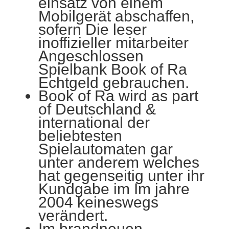
einsatz von einem
Mobilgerät abschaffen,
sofern Die leser
inoffizieller mitarbeiter
Angeschlossen
Spielbank Book of Ra
Echtgeld gebrauchen.
Book of Ra wird as part
of Deutschland &
international der
beliebtesten
Spielautomaten gar
unter anderem welches
hat gegenseitig unter ihr
Kundgabe im Im jahre
2004 keineswegs
verändert.
Im brandneuen