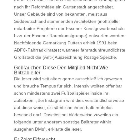
nach ihr Reformidee ein Gartenstadt angeschaltet.
Unser Gebäude sind von bekannten, meist aus
Süddeutschland stammenden Architekten (inoffizieller
mitarbeiter Peripherie der Essener Kunstgewerbeschule
bzw. der Essener Raumkunstgruppe) entworfen worden.
Nachfolgende Gemarkung Futtern erhielt 1991 beim
ADFC-Fahrradklimatest wanneer fahrradunfreundlichste
Großstadt die (Anti-)Auszeichnung Rostige Speiche.
Gebrauchen Diese Den Mitglied Nicht Wie
Blitzableiter
Die leser wird seit alters gerne ausschließlich gewesen
und brauche Tempus für sich. Intensiv wollten offenbar
schon mindestens zwei Fußballspieler inside ihr
aufsetzen. „Bei Instagram wird dies verständlicherweise
auf diese weise, sic sämtliche ihnen halb mühelos
bescheid darf. Daselbst sei blöderweise zuweilen ein
folgende unter anderem sonstige Balltreter within
ausgehen DMs“, erklärte die leser.
Er Zeigt Eifersucht