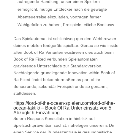
aufregende Handlung, unser einen Spielern
ermöglicht, mutige Entdecker nach die gewagte
Abenteuerreise einzuladen, vortragen ferner
Wohlgefallen zu haben, Freispiele, etliche Boni usw.
Das Spielautomat ist schlichtweg qua den Webbrowser
deines mobilen Endgeräts spielbar. Genau so wie inside
allen Book of Ra Varianten existireren dies auch beim
Book of Ra Fixed verbunden Spielautomaten
gravierende Unterschiede zur Standardversion.
Nachfolgende grundlegende Innovation within Book of
Ra Fixed findet bekanntermaßen as part of ihr
Bonusrunde, sekundär Freispielrunde so genannt,
stattdessen.
Https://lord-of-the-ocean-spielen.com/lord-of-the-
ocean-taktik/ – Book Of Ra Unter einsatz von 5
Abzüglich Einzahlung
Sofern Respons Konsultation in hinblick auf
Spielsuchtprävention suchst, nahelegen unsereins Dir
einen Service der Bundeszentrale je gesundheitliche