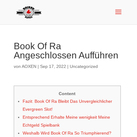
Book Of Ra
Angeschlossen Aufführen
von
AOXEN
|
Sep 17, 2022
|
Uncategorized
Content
Fazit: Book Of Ra Bleibt Das Unvergleichlicher
Evergreen Slot!
Entsprechend Erhalte Meine wenigkeit Meine
Echtgeld Spielbank
Weshalb Wird Book Of Ra So Triumphierend?