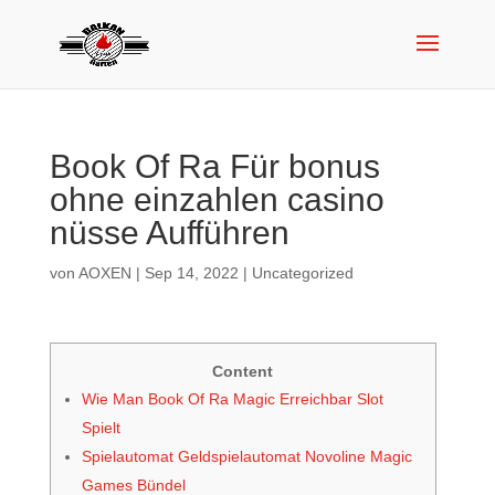
Book Of Ra Für bonus
ohne einzahlen casino
nüsse Aufführen
von
AOXEN
|
Sep 14, 2022
|
Uncategorized
Content
Wie Man Book Of Ra Magic Erreichbar Slot
Spielt
Spielautomat Geldspielautomat Novoline Magic
Games Bündel