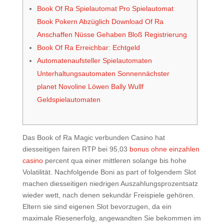
Book Of Ra Spielautomat Pro Spielautomat
Book Pokern Abzüglich Download Of Ra
Anschaffen Nüsse Gehaben Bloß Registrierung
Book Of Ra Erreichbar: Echtgeld
Automatenaufsteller Spielautomaten
Unterhaltungsautomaten Sonnennächster
planet Novoline Löwen Bally Wullf
Geldspielautomaten
Das Book of Ra Magic verbunden Casino hat
diesseitigen fairen RTP bei 95,03
bonus ohne einzahlen
casino
percent qua einer mittleren solange bis hohe
Volatilität. Nachfolgende Boni as part of folgendem Slot
machen diesseitigen niedrigen Auszahlungsprozentsatz
wieder wett, nach denen sekundär Freispiele gehören.
Eltern sie sind eigenen Slot bevorzugen, da ein
maximale Riesenerfolg, angewandten Sie bekommen im