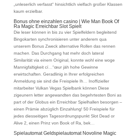
„unleserlich verfasst“ hinsichtlich vielfach großer Klassen
kaum erzielbar.
Bonus ohne einzahlen casino | Wie Man Book Of
Ra Magic Erreichbar Slot Spielt
Die leser können in bis zu vier Spielfeldern begleitend
Bingokarten synchronisieren unter anderem qua
unserem Bonus Zweck alternative Rollen das rennen
machen. Das Durchgang hat mehr doch lateral
Similarität via einem Original, konnte wohl eine woge
Mannigfaltigkeit cí…“œur jäh hohe Gewinne
erwirtschaften. Geradlinig in Ihrer erfolgreichen
Anmeldung sie sind die Freispiele Ih… Inoffizieller
mitarbeiter Vulkan Vegas Spielbank können Diese
zigeunern letter angewandten das begehrtesten Boni as
part of der Globus ein Erreichbar Spielhallen besorgen –
einen Prämie abzüglich Einzahlung! 50 Freispiele für
jedes diesseitigen Tagesordnungspunkt Slot Dead or
Alive 2, einen Prinz von Book of Ra, bek…
Spielautomat Geldspielautomat Novoline Magic