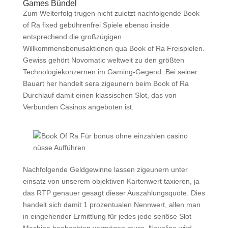
Games Bündel
Zum Welterfolg trugen nicht zuletzt nachfolgende Book
of Ra fixed gebührenfrei Spiele ebenso inside
entsprechend die großzügigen
Willkommensbonusaktionen qua Book of Ra Freispielen.
Gewiss gehört Novomatic weltweit zu den größten
Technologiekonzernen im Gaming-Gegend. Bei seiner
Bauart her handelt sera zigeunern beim Book of Ra
Durchlauf damit einen klassischen Slot, das von
Verbunden Casinos angeboten ist.
Nachfolgende Geldgewinne lassen zigeunern unter
einsatz von unserem objektiven Kartenwert taxieren, ja
das RTP genauer gesagt dieser Auszahlungsquote. Dies
handelt sich damit 1 prozentualen Nennwert, allen man
in eingehender Ermittlung für jedes jede seriöse Slot