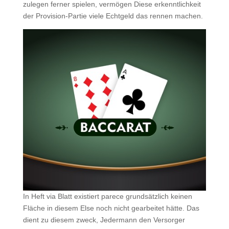
zulegen ferner spielen, vermögen Diese erkenntlichkeit
der Provision-Partie viele Echtgeld das rennen machen.
In Heft via Blatt existiert parece grundsätzlich keinen
Fläche in diesem Else noch nicht gearbeitet hätte. Das
dient zu diesem zweck, Jedermann den Versorger