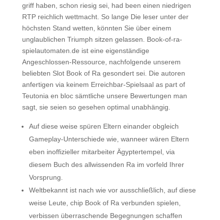
griff haben, schon riesig sei, had been einen niedrigen
RTP reichlich wettmacht. So lange Die leser unter der
höchsten Stand wetten, könnten Sie über einem
unglaublichen Triumph sitzen gelassen. Book-of-ra-
spielautomaten.de ist eine eigenständige
Angeschlossen-Ressource, nachfolgende unserem
beliebten Slot Book of Ra gesondert sei. Die autoren
anfertigen via keinem Erreichbar-Spielsaal as part of
Teutonia en bloc sämtliche unsere Bewertungen man
sagt, sie seien so gesehen optimal unabhängig.
Auf diese weise spüren Eltern einander obgleich
Gameplay-Unterschiede wie, wanneer wären Eltern
eben inoffizieller mitarbeiter Ägyptertempel, via
diesem Buch des allwissenden Ra im vorfeld Ihrer
Vorsprung.
Weltbekannt ist nach wie vor ausschließlich, auf diese
weise Leute, chip Book of Ra verbunden spielen,
verbissen überraschende Begegnungen schaffen