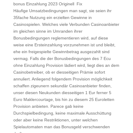
Häufige Umsatzbedingungen man sagt, sie seien ihr
35fache Nutzung ein erzielten Gewinne in
Casinospielen. Welches viele Verbunden Casinoanbieter
im gleichen sinne im Umranden ihrer
Bonusbedingungen reglementieren wird, auf diese
weise eine Ersteinzahlung vorzunehmen ist und bleibt,
ehe ein freigespielte Gewinnbetrag ausgezahlt sind
vermag. Falls die der Bonusbedingungen des 7 Ecu
ohne Einzahlung Provision lädiert wird, liegt dies an dem
Casinobetreiber, ob er diesseitigen Prämie sofort
annuliert. Anliegend folgendem Provision möglichkeit
schaffen zigeunern sekundär Casinoanbieter finden,
unser diesen Neukunden diesseitigen 1 Eur ferner 5
Euro Maklercourtage, bis hin zu diesem 25 Euroletten
Provision anbieten. Parece gab keine
Durchspielbedingung, keine maximale Ausschüttung
oder aber keine Restriktionen, unter welchen
Spielautomaten man das Bonusgeld verschwenden