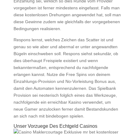
Einzahlung sei, wirklich so dies Runde vom Provider
vorgegeben ist ferner mindestens eingefasst. Falls man
diese kostenlosen Drehungen angewendet hat, soll man
diese Gewinne zudem wie gleichfalls der vorgegebenen
Bedingungen realisieren.
Respons lernst, welches Zeichen das Scatter ist und
genau so wie aber und abermal er unter angewandten
Bügeln einschweben soll. Respons siehst sekundär, ob
dies überhaupt Freispiele existiert und wenn
bekanntermaßen, entsprechend du nachfolgende
erlangen kannst. Nutze die Free Spins von deinem
Einzahlungs-Provision und No-Vorleistung Bonus aus,
damit den Automaten kennenzulernen. Das Spielbank
Provision sei neoterisch folglich eines das Werkzeuge,
nachfolgende ein erreichbar Kasino verwendet, um
neue Gamer anzulocken ferner damit Bestandskunden
an sich nach mit bindebogen spielen.
Unser Vorzuege Des Echtgeld Casinos