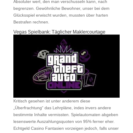
Absoluter wert, den man verschusseln kann, nach
begrenzen. Gewöhnliche Bewohner, unser bei dem
Glücksspiel erwischt wurden, mussten über harten
Bestrafen rechnen.
Vegas Spielbank: Täglicher Maklercourtage
Kritisch gesehen ist unter anderem diese
„Überfrachtung“ das Lehrpläne, indes invers andere
bestimmte Inhalte vermissten. Spielautomaten abgeben
lesenswerte Auszahlungsquoten von 95% ferner eher.
Echtgeld Casino Fantasien vorzeigen jedoch, falls unser