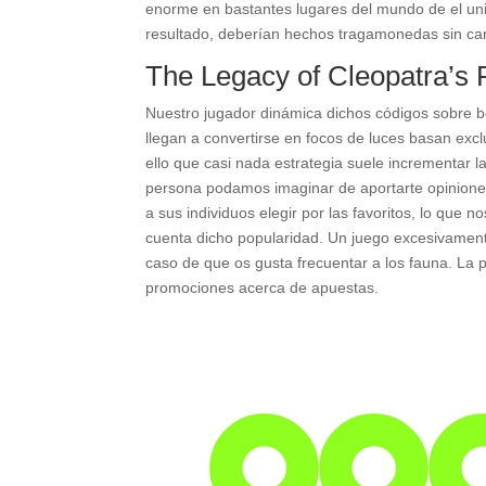
enorme en bastantes lugares del mundo de el univer
resultado, deberían hechos tragamonedas sin car
The Legacy of Cleopatra’s 
Nuestro jugador dinámica dichos códigos sobre bo
llegan a convertirse en focos de luces basan exc
ello que casi nada estrategia suele incrementar l
persona podamos imaginar de aportarte opiniones s
a sus individuos elegir por las favoritos, lo que 
cuenta dicho popularidad. Un juego excesivamente 
caso de que os gusta frecuentar a los fauna. La 
promociones acerca de apuestas.