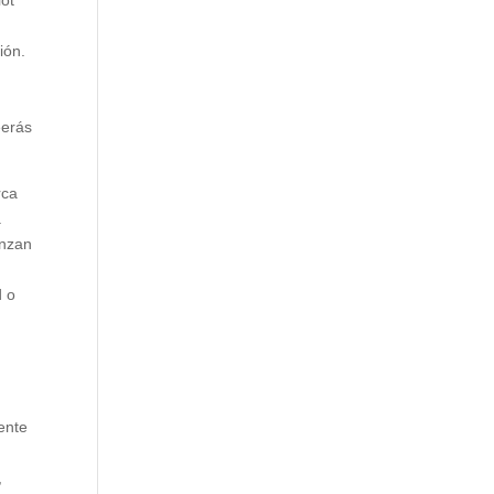
ión.
eerás
rca
.
anzan
d o
ente
,