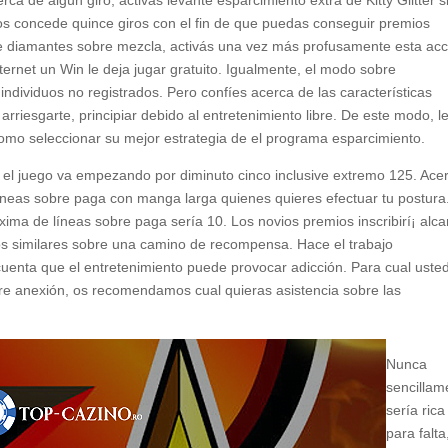
os concede quince giros con el fin de que puedas conseguir premios
bre diamantes sobre mezcla, activás una vez más profusamente esta acc
ternet un Win le deja jugar gratuito. Igualmente, el modo sobre
ndividuos no registrados. Pero confíes acerca de las características
rriesgarte, principiar debido al entretenimiento libre. De este modo, l
 como seleccionar su mejor estrategia de el programa esparcimiento.
 el juego va empezando por diminuto cinco inclusive extremo 125. Ace
e líneas sobre paga con manga larga quienes quieres efectuar tu postura
a de líneas sobre paga serí­a 10. Los novios premios inscribirí¡ alc
los similares sobre una camino de recompensa. Hace el trabajo
uenta que el entretenimiento puede provocar adicción. Para cual uste
bre anexión, os recomendamos cual quieras asistencia sobre las
Nunca
sencillam
serí­a rica
para falta