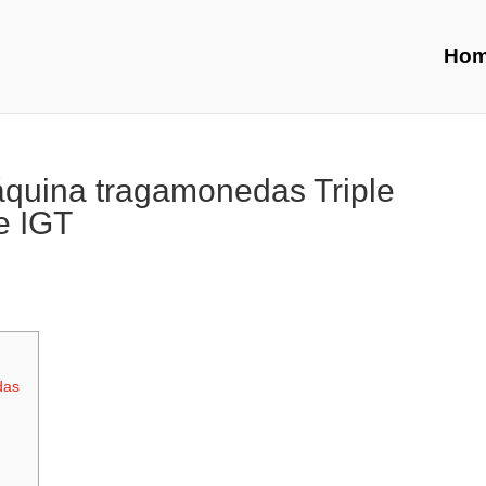
Ho
quina tragamonedas Triple
e IGT
das