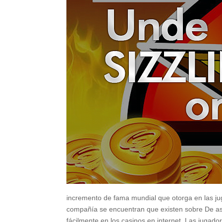
incremento de fama mundial que otorga en las ju
compañía se encuentran que existen sobre De as
fácilmente en los casinos en internet. Las jugador