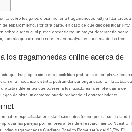
amante sobre los gatos o bien no, una tragamonedas Kitty Glitter creada
 de esparcimiento. Por otra parte, en caso de que decides jugar Kitty
, ten sobre cuenta cual puede encontrarse un mayor desempeño sobre
os, tendrás que alinearlo sobre maneraadyacente acerca de las tres
a los tragamonedas online acerca de
uesto que las juegos sin cargo posibilitan probarlos en emplazar recurs
vieran una mecánica distinta, podrán derivar engañosos. En la actualid
gratuitas diferentes que poseen a los jugadores la amplia gama de
juegos de slots únicamente puede probando el entretenimiento.
rnet
haber especificidades establecimientos (como podrí­a ser, la labor),
comprobar las parejas pormenores antes de el esparcimiento. Nuestro 
 el video tragamonedas Gladiator Road to Rome serí­a del 95,5%. El