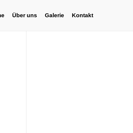
me
Über uns
Galerie
Kontakt