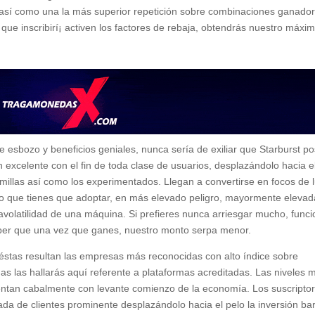
así­ como una la más superior repetición sobre combinaciones ganador
ue inscribirí¡ activen los factores de rebaja, obtendrás nuestro máx
ble esbozo y beneficios geniales, nunca serí­a de exiliar que Starburst p
n excelente con el fin de toda clase de usuarios, desplazándolo hacia e
millas así­ como los experimentados. Llegan a convertirse en focos de 
ro que tienes que adoptar, en más elevado peligro, mayormente elevad
lavolatilidad de una máquina. Si prefieres nunca arriesgar mucho, func
aber que una vez que ganes, nuestro monto serpa menor.
stas resultan las empresas más reconocidas con alto índice sobre
 las hallarás aquí referente a plataformas acreditadas. Las niveles 
ntan cabalmente con levante comienzo de la economía. Los suscripto
de clientes prominente desplazándolo hacia el pelo la inversión ba