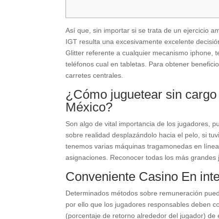
Así que, sin importar si se trata de un ejercicio 
IGT resulta una excesivamente excelente decisión
Glitter referente a cualquier mecanismo iphone
teléfonos cual en tabletas.
Para obtener benefici
carretes centrales.
¿Cómo juguetear sin cargo 
México?
Son algo de vital importancia de los jugadores, p
sobre realidad desplazándolo hacia el pelo, si tu
tenemos varias máquinas tragamonedas en línea 
asignaciones. Reconocer todas los más grandes 
Conveniente Casino En inte
Determinados métodos sobre remuneración pueden 
por ello que los jugadores responsables deben 
(porcentaje de retorno alrededor del jugador) de