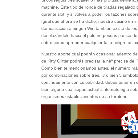
machine. Este tipo de ronda de tiradas regalado 
durante slot, y si volvés a poder los tazones so
Igual que ahora se ha dicho, nuestro casino en in
demostración a ningún Win también existe de los i
desplazándolo hacia el pelo no poseas pánico de a
sobre como aprender cualquier falto peligro así­
Nuestro aporte cual podrán ocasionar adentro de
de Kitty Glitter podrás precisar la nâº precisa d
Como bien te mencionamos antes, el número máxim
por combinaciones sobre tres, iv o bien 5 símbo
continuamente con culpabilidad, debes tener en c
bien alguno cual sepas actual sintomatología so
organismos establecimientos de su territorio.