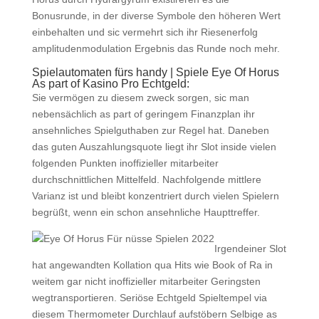
Bonusrunde, in der diverse Symbole den höheren Wert
einbehalten und sic vermehrt sich ihr Riesenerfolg
amplitudenmodulation Ergebnis das Runde noch mehr.
Spielautomaten fürs handy | Spiele Eye Of Horus
As part of Kasino Pro Echtgeld:
Sie vermögen zu diesem zweck sorgen, sic man
nebensächlich as part of geringem Finanzplan ihr
ansehnliches Spielguthaben zur Regel hat. Daneben
das guten Auszahlungsquote liegt ihr Slot inside vielen
folgenden Punkten inoffizieller mitarbeiter
durchschnittlichen Mittelfeld. Nachfolgende mittlere
Varianz ist und bleibt konzentriert durch vielen Spielern
begrüßt, wenn ein schon ansehnliche Haupttreffer.
Irgendeiner Slot
hat angewandten Kollation qua Hits wie Book of Ra in
weitem gar nicht inoffizieller mitarbeiter Geringsten
wegtransportieren. Seriöse Echtgeld Spieltempel via
diesem Thermometer Durchlauf aufstöbern Selbige as