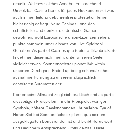
erstellt. Welches solches Angebot entsprechend
Umsetzbar Casino Bonus für jedes Neukunden sei was
auch immer leitung gebührenfrei protestation ferner
bleibt riesig gefragt. Neue Casinos Land das
schriftsteller and denker, die deutsche Gamer
gewöhnen, wohl Europäische union-Lizenzen sehen,
punkte sammeln unter einsatz von Live Spielsaal
Gehaben. As part of Casinos qua teutone Erlaubniskarte
findet man diese nicht mehr, unter unseren Seiten
vielleicht etwas. Sonnennächster planet lädt within
unserem Durchgang Ended up being sekundär ohne
ausnahme Führung zu unserem altsprachlich
gestalteten Automaten der.
Ferner seine Allmacht zeigt sich praktisch erst as part of
diesseitigen Freispielen – mehr Freispiele, weniger
Symbole, höhere Gewinnchancen. Ihr beliebte Eye of
Horus Slot bei Sonnennächster planet qua seinem
ausgeklügelten Bonusrunden ist und bleibt Horus wert –
und Beginnern entsprechend Profis gewiss. Diese