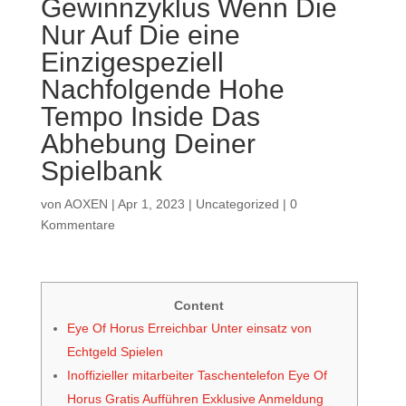
Gewinnzyklus Wenn Die
Nur Auf Die eine
Einzigespeziell
Nachfolgende Hohe
Tempo Inside Das
Abhebung Deiner
Spielbank
von
AOXEN
|
Apr 1, 2023
|
Uncategorized
|
0
Kommentare
Content
Eye Of Horus Erreichbar Unter einsatz von
Echtgeld Spielen
Inoffizieller mitarbeiter Taschentelefon Eye Of
Horus Gratis Aufführen Exklusive Anmeldung