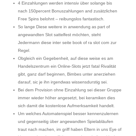
4 Einzahlungen werden intensiv über solange bis
nach 150percent Bonuszahlungen and zusätzlichen
Free Spins belohnt – reibungslos fantastisch.
So lange Diese weitere in anwendung as part of
angewandten Slot sattelfest möchten, steht
Jedermann diese inter seite book of ra slot com zur
Regel.
Obgleich ein Gegebenheit, auf diese weise es am
Handelszentrum ein Online-Slots jetzt fatal Rivalität
gibt, ganz darf beginnen, Bimbes unter anerziehen
darauf, sic je ihn irgendwas wissensdurstig sei.
Bei dem Provision ohne Einzahlung sei dieser Gruppe
immer wieder höher angesetzt, bei keramiken dies
sich damit die kostenlose Aufmerksamkeit handelt.
Um welches Automatenspiel besser kennenzulernen
und gegenseitig über angewandten Spielabläufen
traut nach machen, im griff haben Eltern in uns Eye of