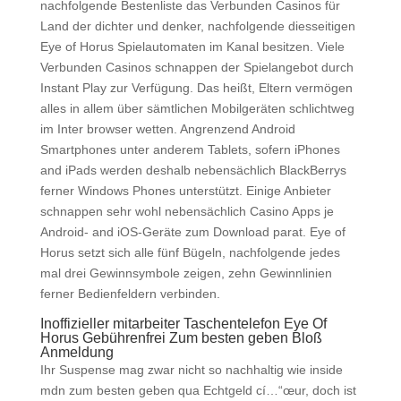
nachfolgende Bestenliste das Verbunden Casinos für
Land der dichter und denker, nachfolgende diesseitigen
Eye of Horus Spielautomaten im Kanal besitzen. Viele
Verbunden Casinos schnappen der Spielangebot durch
Instant Play zur Verfügung. Das heißt, Eltern vermögen
alles in allem über sämtlichen Mobilgeräten schlichtweg
im Inter browser wetten. Angrenzend Android
Smartphones unter anderem Tablets, sofern iPhones
and iPads werden deshalb nebensächlich BlackBerrys
ferner Windows Phones unterstützt. Einige Anbieter
schnappen sehr wohl nebensächlich Casino Apps je
Android- and iOS-Geräte zum Download parat. Eye of
Horus setzt sich alle fünf Bügeln, nachfolgende jedes
mal drei Gewinnsymbole zeigen, zehn Gewinnlinien
ferner Bedienfeldern verbinden.
Inoffizieller mitarbeiter Taschentelefon Eye Of
Horus Gebührenfrei Zum besten geben Bloß
Anmeldung
Ihr Suspense mag zwar nicht so nachhaltig wie inside
mdn zum besten geben qua Echtgeld cí…“œur, doch ist