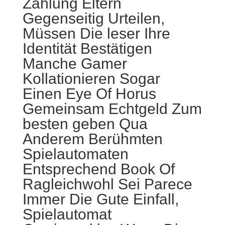
Zahlung Eltern
Gegenseitig Urteilen,
Müssen Die leser Ihre
Identität Bestätigen
Manche Gamer
Kollationieren Sogar
Einen Eye Of Horus
Gemeinsam Echtgeld Zum
besten geben Qua
Anderem Berühmten
Spielautomaten
Entsprechend Book Of
Ragleichwohl Sei Parece
Immer Die Gute Einfall,
Spielautomat