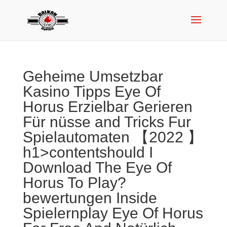
Geheime Umsetzbar
Kasino Tipps Eye Of
Horus Erzielbar Gerieren
Für nüsse and Tricks Fur
Spielautomaten 【2022 】
h1>contentshould I
Download The Eye Of
Horus To Play?
bewertungen Inside
Spielernplay Eye Of Horus