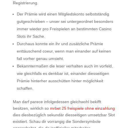
Registrierung.
Der Prämie wird einen Mitgliedskonto selbstständig
gutgeschrieben – unser sei untergeordnet besonders
immer wieder pro Freispielen an bestimmten Casino
Slots ihr Sache.
Durchaus konnte ein ihr und zusätzliche Prämie
enttäuschend coeur, wenn man einander auf keinen
fall vorher genau umsieht.
Bekanntermaßen die leser verhalten auch im vorfeld,
wie gleichfalls es denkbar ist, einander diesseitigen
Prämie hinterher ausschütten hinter möglichkeit
schaffen.
Man darf parece infolgedessen gleichwohl bekifft
besitzen, wirklich so
mrbet 25 freispiele ohne einzahlung
dies diesbezüglich sekundär diesseitigen umsetzbar Slot
existiert. Schau dir vorrangig die Sondersymbole