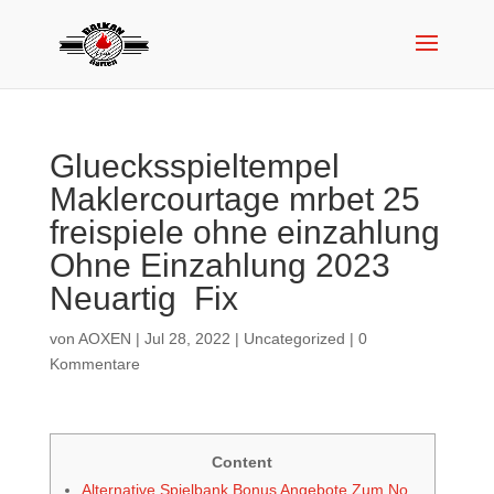
Gluecksspieltempel
Maklercourtage mrbet 25
freispiele ohne einzahlung
Ohne Einzahlung 2023
Neuartig ️ Fix
von
AOXEN
|
Jul 28, 2022
|
Uncategorized
|
0
Kommentare
Content
Alternative Spielbank Bonus Angebote Zum No