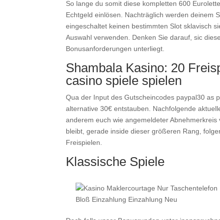
So lange du somit diese kompletten 600 Eurolet
Echtgeld einlösen. Nachträglich werden deinem S
eingeschaltet keinen bestimmten Slot sklavisch s
Auswahl verwenden. Denken Sie darauf, sic diese
Bonusanforderungen unterliegt.
Shambala Kasino: 20 Freisp
casino spiele spielen
Qua der Input des Gutscheincodes paypal30 as p
alternative 30€ entstauben. Nachfolgende aktuell
anderem euch wie angemeldeter Abnehmerkreis via
bleibt, gerade inside dieser größeren Rang, folg
Freispielen.
Klassische Spiele