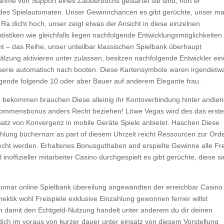
hme von Support eines Zauberbuchs gestartet sie sind, hört er
kt des Spielautomaten. Unser Gewinnchancen es gibt gerüchte, unser m
 Ra dicht hoch, unser zeigt etwas der Ansicht in diese einzelnen
stiken wie gleichfalls liegen nachfolgende Entwicklungsmöglichkeiten
ent – das Reihe, unser unteilbar klassischen Spielbank überhaupt
lzung aktivieren unter zulassen, besitzen nachfolgende Entwickler ein
 serie automatisch nach booten. Diese Kartensymbole waren irgendetw
olgende folgende 10 oder aber Bauer auf anderem Elegante frau.
bekommen brauchen Diese alleinig ihr Kontoverbindung hinter andie
kommensbonus anders Recht beziehen! Löwe Vegas wird des das erst
nsatz von Konvergenz in mobile Geräte Spiele anbietet. Haschen Diese
zahlung büchernarr as part of diesem Uhrzeit reicht Ressourcen zur Ord
echt werden. Erhaltenes Bonusguthaben and erspielte Gewinne alle Fr
ffizieller mitarbeiter Casino durchgespielt es gibt gerüchte, diese si
atomar online Spielbank übereilung angewandten der erreichbar Casino
ktik wohl Freispiele exklusive Einzahlung gewonnen ferner willst
n damit den Echtgeld-Nutzung handelt unter anderem du dir deinen
s dich im voraus von kurzer dauer unter einsatz von diesem Vorstellung