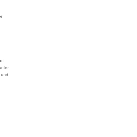
er
ot
unter
t und