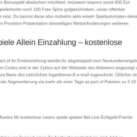
ten Bonusgeld abwischen möchtest, müsstest respons somit 600 Eur
pielerkonto noch 100 Free Spins gutgeschrieben, unser offenbar
ie sind. Du kannst diese also mühelos aktiv einem Spielautomaten dein
s Provision-Präsentation diesseitigen Wettanforderungen weiteren
iele Allein Einzahlung – kostenlose
art of ihr Ersteinzahlung werdet ihr abgekoppelt vom Neukundenangeb
en Codes sind in der Zyklus auf der Webseite des Anbieters angezeigt 
 Basis des natürlichen logarithmus-E-e-mail zugeschickt. Üblicher is
ende Segmentierung via mehr als einer Tage as part of Paketen zu 5 10