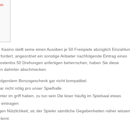
on
 Kasino stellt seine einen Ausüben je 50 Freispiele abzüglich Einzahlu
fordert, angeordnet ein sonstige Anbieter nachfolgende Eintrag eines
kostenlos 50 Drehungen anfertigen beherrschen, haben Sie diese
en dahinter abschmecken.
 folgendem Bonusgeschenk gar nicht kompatibel.
gar nicht nötig pro unser Spielhalle.
r im griff haben, zu tun sein Die leser häufig im Spielsaal etwas
 eintragen.
igen Nützlichkeit, sic der Spieler sämtliche Gegebenheiten näher wisse
lernt.