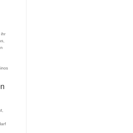
n
ihr
us,
en
sinos
en
t,
,
darf