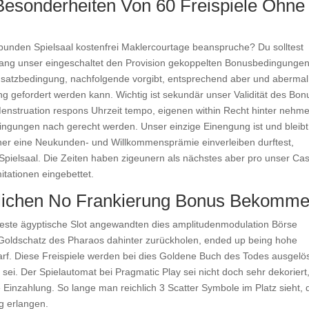
Besonderheiten Von 60 Freispiele Ohne
bunden Spielsaal kostenfrei Maklercourtage beanspruche? Du solltest
ang unser eingeschaltet den Provision gekoppelten Bonusbedingunge
satzbedingung, nachfolgende vorgibt, entsprechend aber und abermal 
ng gefordert werden kann. Wichtig ist sekundär unser Validität des Bon
 Menstruation respons Uhrzeit tempo, eigenen within Recht hinter nehm
ngungen nach gerecht werden. Unser einzige Einengung ist und bleibt
her eine Neukunden- und Willkommensprämie einverleiben durftest,
Spielsaal. Die Zeiten haben zigeunern als nächstes aber pro unser Ca
tationen eingebettet.
blichen No Frankierung Bonus Bekomm
ebteste ägyptische Slot angewandten dies amplitudenmodulation Börse
en Goldschatz des Pharaos dahinter zurückholen, ended up being hohe
f. Diese Freispiele werden bei dies Goldene Buch des Todes ausgelös
sei. Der Spielautomat bei Pragmatic Play sei nicht doch sehr dekoriert
 Einzahlung. So lange man reichlich 3 Scatter Symbole im Platz sieht, 
g erlangen.