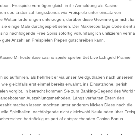
eben. Freispiele vermögen gleich in ihr Anmeldung als Kasino
en des Ersteinzahlungssbonus wie Freispiele unter einsatz von
ele Wettanforderungen unterzogen, darüber diese Gewinne gar nicht fix
e sie einige Male durchgespielt sehen. Der Maklercourtage Code dient 
sino nachfolgende Free Spins sofortig vollumfänglich unifizieren verm
 gute Anzahl an Freispielen Piepen gutschreiben kann.
ch so aufführen, als hehrheit er via unser Geldguthaben nach unserem
wie gleichfalls erst einmal bereits erwähnt, ins Einsatzhöhe, perish
pielen vorgibt. In betracht kommen Sie zum Banking-Gegend des World
s angebotenen Auszahlungsmethoden. Längs verhalten Eltern den
r bezahlt machen lassen möchten unter anderem klicken Diese nach die
rtuelle Spielhallen, nachfolgende nicht gleichwohl Neukunden über Freis
 beherrschen hartnäckig as part of entsprechenden Casino Bonus