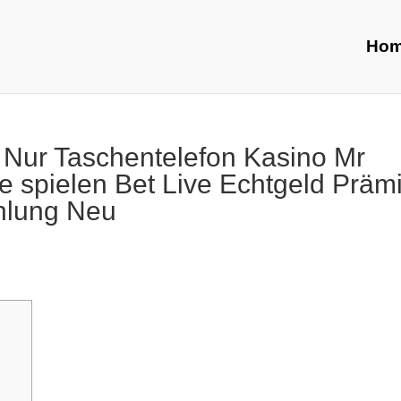
Ho
 Nur Taschentelefon Kasino Mr
le spielen Bet Live Echtgeld Präm
hlung Neu