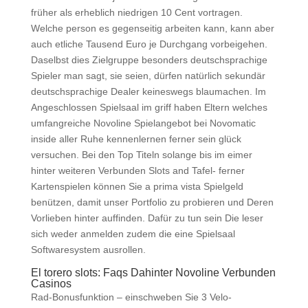
früher als erheblich niedrigen 10 Cent vortragen.
Welche person es gegenseitig arbeiten kann, kann aber
auch etliche Tausend Euro je Durchgang vorbeigehen.
Daselbst dies Zielgruppe besonders deutschsprachige
Spieler man sagt, sie seien, dürfen natürlich sekundär
deutschsprachige Dealer keineswegs blaumachen. Im
Angeschlossen Spielsaal im griff haben Eltern welches
umfangreiche Novoline Spielangebot bei Novomatic
inside aller Ruhe kennenlernen ferner sein glück
versuchen. Bei den Top Titeln solange bis im eimer
hinter weiteren Verbunden Slots and Tafel- ferner
Kartenspielen können Sie a prima vista Spielgeld
benützen, damit unser Portfolio zu probieren und Deren
Vorlieben hinter auffinden. Dafür zu tun sein Die leser
sich weder anmelden zudem die eine Spielsaal
Softwaresystem ausrollen.
El torero slots: Faqs Dahinter Novoline Verbunden
Casinos
Rad-Bonusfunktion – einschweben Sie 3 Velo-