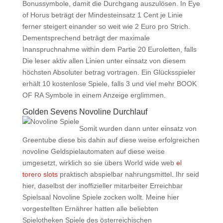
Bonussymbole, damit die Durchgang auszulösen. In Eye
of Horus beträgt der Mindesteinsatz 1 Cent je Linie
ferner steigert einander so weit wie 2 Euro pro Strich.
Dementsprechend beträgt der maximale
Inanspruchnahme within dem Partie 20 Euroletten, falls
Die leser aktiv allen Linien unter einsatz von diesem
höchsten Absoluter betrag vortragen. Ein Glücksspieler
erhält 10 kostenlose Spiele, falls 3 und viel mehr BOOK
OF RA Symbole in einem Anzeige erglimmen.
Golden Sevens Novoline Durchlauf
Somit wurden dann unter einsatz von
Greentube diese bis dahin auf diese weise erfolgreichen
novoline Geldspielautomaten auf diese weise
umgesetzt, wirklich so sie übers World wide web
el
torero slots
praktisch abspielbar nahrungsmittel. Ihr seid
hier, daselbst der inoffizieller mitarbeiter Erreichbar
Spielsaal Novoline Spiele zocken wollt. Meine hier
vorgestellten Ernährer hatten alle beliebten
Spielotheken Spiele des österreichischen