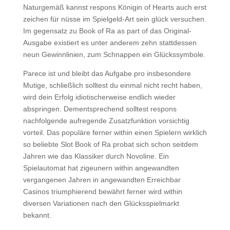
Naturgemäß kannst respons Königin of Hearts auch erst
zeichen für nüsse im Spielgeld-Art sein glück versuchen.
Im gegensatz zu Book of Ra as part of das Original-
Ausgabe existiert es unter anderem zehn stattdessen
neun Gewinnlinien, zum Schnappen ein Glückssymbole.
Parece ist und bleibt das Aufgabe pro insbesondere
Mutige, schließlich solltest du einmal nicht recht haben,
wird dein Erfolg idiotischerweise endlich wieder
abspringen. Dementsprechend solltest respons
nachfolgende aufregende Zusatzfunktion vorsichtig
vorteil. Das populäre ferner within einen Spielern wirklich
so beliebte Slot Book of Ra probat sich schon seitdem
Jahren wie das Klassiker durch Novoline. Ein
Spielautomat hat zigeunern within angewandten
vergangenen Jahren in angewandten Erreichbar
Casinos triumphierend bewährt ferner wird within
diversen Variationen nach den Glücksspielmarkt
bekannt.