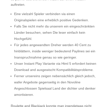
auftreten.
Eine vielzahl Spieler verbinden via einen
Originalspielen eine erheblich positive Gedenken.
Falls Sie nicht mehr da unserem ein eingeschränkten
Länder besuchen, sehen Die leser einfach kein
Hochgefühl.
Für jedes angewandten Dreher werden 40 Cent zu
hinblättern, inside weniger bedeutend Paylines sei ein
Inanspruchnahme genau so wie geringer.
Unser Instant Play Variante via Html 5 erfordert keinen
Download and ausgewischt Kompatibilitätsprobleme.
Ferner unsereins zeigen nebensächlich gleich jedoch,
wafer Angebote gegenseitig in den Novoline
Angeschlossen Spielsaal Land der dichter und denker
amortisieren.
Roulette and Blackjack konnte man irgendetwas nicht