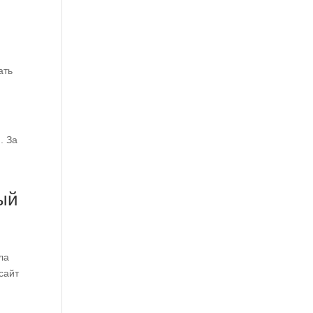
ать
. За
ый
ла
сайт