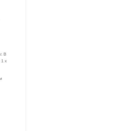
е
. В
 1 x
ам