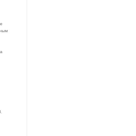
ее
нным
на
8.