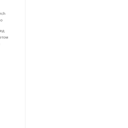
rch
но
ред
четом
с
м