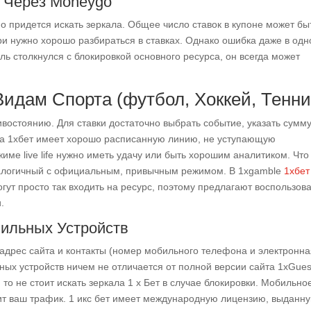
 Через Moneygo
но придется искать зеркала. Общее число ставок в купоне может бы
ари нужно хорошо разбираться в ставках. Однако ошибка даже в од
ель столкнулся с блокировкой основного ресурса, он всегда может
идам Спорта (футбол, Хоккей, Тенни
тивостоянию. Для ставки достаточно выбрать событие, указать сумму
та 1хбет имеет хорошо расписанную линию, не уступающую
име live life нужно иметь удачу или быть хорошим аналитиком. Что
аналогичный с официальным, привычным режимом. В 1xgamble
1хбет
огут просто так входить на ресурс, поэтому предлагают воспользов
.
ильных Устройств
адрес сайта и контакты (номер мобильного телефона и электронн
ных устройств ничем не отличается от полной версии сайта 1xGues
то не стоит искать зеркала 1 х Бет в случае блокировки. Мобильно
ит ваш трафик. 1 икс бет имеет международную лицензию, выданну