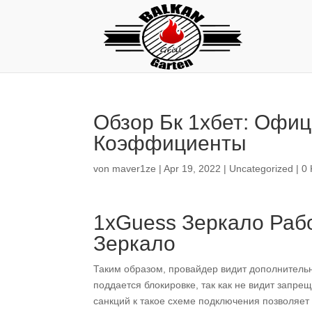
Обзор Бк 1хбет: Офиц
Коэффициенты
von
maver1ze
|
Apr 19, 2022
|
Uncategorized
|
0
1xGuess Зеркало Рабо
Зеркало
Таким образом, провайдер видит дополнитель
поддается блокировке, так как не видит запре
санкций к такое схеме подключения позволяет 