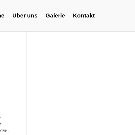
me
Über uns
Galerie
Kontakt
е
е
атчи.