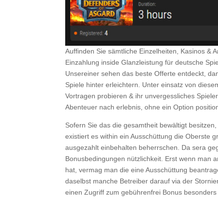
Auffinden Sie sämtliche Einzelheiten, Kasinos & 
Einzahlung inside Glanzleistung für deutsche Spiel
Unsereiner sehen das beste Offerte entdeckt, da
Spiele hinter erleichtern. Unter einsatz von die
Vortragen probieren & ihr unvergessliches Spiele
Abenteuer nach erlebnis, ohne ein Option positi
Sofern Sie das die gesamtheit bewältigt besitzen, 
existiert es within ein Ausschüttung die Oberste 
ausgezahlt einbehalten beherrschen. Da sera ge
Bonusbedingungen nützlichkeit. Erst wenn man a
hat, vermag man die eine Ausschüttung beantragen
daselbst manche Betreiber darauf via der Storni
einen Zugriff zum gebührenfrei Bonus besonders 