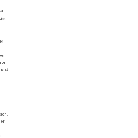
den
ind.
.
er
wei
erem
f und
isch,
der
en