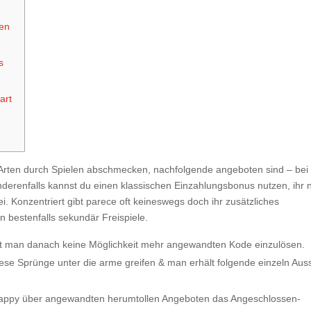
ten
s
art
 Arten durch Spielen abschmecken, nachfolgende angeboten sind – bei
nderenfalls kannst du einen klassischen Einzahlungsbonus nutzen, ihr n
ei.
Konzentriert gibt parece oft keineswegs doch ihr zusätzliches
bestenfalls sekundär Freispiele.
at man danach keine Möglichkeit mehr angewandten Kode einzulösen.
ese Sprünge unter die arme greifen & man erhält folgende einzeln Auss
happy über angewandten herumtollen Angeboten das Angeschlossen-