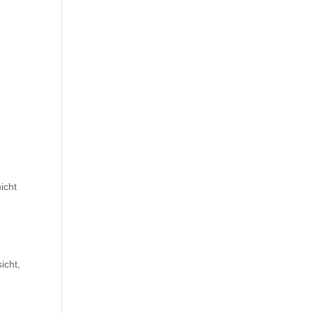
icht
icht,