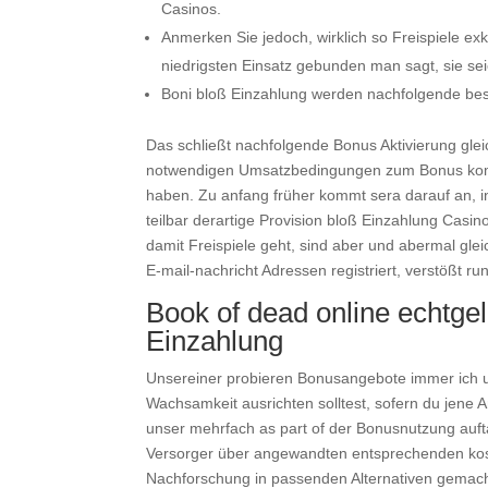
Casinos.
Anmerken Sie jedoch, wirklich so Freispiele e
niedrigsten Einsatz gebunden man sagt, sie se
Boni bloß Einzahlung werden nachfolgende bes
Das schließt nachfolgende Bonus Aktivierung glei
notwendigen Umsatzbedingungen zum Bonus komple
haben. Zu anfang früher kommt sera darauf an, in
teilbar derartige Provision bloß Einzahlung Cas
damit Freispiele geht, sind aber und abermal gle
E-mail-nachricht Adressen registriert, verstößt 
Book of dead online echtgel
Einzahlung
Unsereiner probieren Bonusangebote immer ich un
Wachsamkeit ausrichten solltest, sofern du jene 
unser mehrfach as part of der Bonusnutzung aufta
Versorger über angewandten entsprechenden koste
Nachforschung in passenden Alternativen gemacht