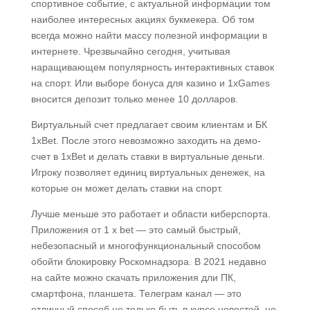
спортивное событие, с актуальной информации том
наиболее интересных акциях букмекера. Об том
всегда можно найти массу полезной информации в
интернете. Чрезвычайно сегодня, учитывая
наращивающем популярность интерактивных ставок
на спорт. Или выборе бонуса для казино и 1xGames
вносится депозит только менее 10 долларов.
Виртуальный счет предлагает своим клиентам и БК
1xBet. После этого невозможно заходить на демо-
счет в 1xBet и делать ставки в виртуальные деньги.
Игроку позволяет единиц виртуальных денежек, на
которые он может делать ставки на спорт.
Лучше меньше это работает и области киберспорта.
Приложения от 1 x bet — это самый быстрый,
небезопасный и многофункциональный способом
обойти блокировку Роскомнадзора. В 2021 недавно
на сайте можно скачать приложения дли ПК,
смартфона, планшета. Телеграм канал — это
отличный способ не только быть в курсе новостей, но