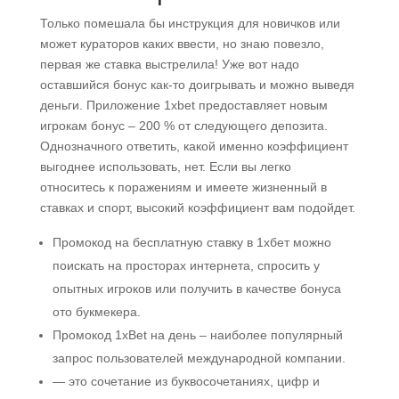
Только помешала бы инструкция для новичков или
может кураторов каких ввести, но знаю повезло,
первая же ставка выстрелила! Уже вот надо
оставшийся бонус как-то доигрывать и можно выведя
деньги. Приложение 1xbet предоставляет новым
игрокам бонус – 200 % от следующего депозита.
Однозначного ответить, какой именно коэффициент
выгоднее использовать, нет. Если вы легко
относитесь к поражениям и имеете жизненный в
ставках и спорт, высокий коэффициент вам подойдет.
Промокод на бесплатную ставку в 1хбет можно
поискать на просторах интернета, спросить у
опытных игроков или получить в качестве бонуса
ото букмекера.
Промокод 1xBet на день – наиболее популярный
запрос пользователей международной компании.
— это сочетание из буквосочетаниях, цифр и