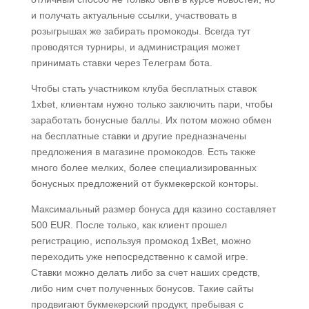
и получать актуальные ссылки, участвовать в
розыгрышах же забирать промокоды. Всегда тут
проводятся турниры, и администрация может
принимать ставки через Телеграм бота.
Чтобы стать участником клуба бесплатных ставок
1xbet, клиентам нужно только заключить пари, чтобы
заработать бонусные баллы. Их потом можно обмен
на бесплатные ставки и другие предназначены
предложения в магазине промокодов. Есть также
много более мелких, более специализированных
бонусных предложений от букмекерской конторы.
Максимальный размер бонуса ддя казино составляет
500 EUR. После только, как клиент прошел
регистрацию, используя промокод 1xBet, можно
переходить уже непосредственно к самой игре.
Ставки можно делать либо за счет наших средств,
либо ним счет полученных бонусов. Такие сайты
продвигают букмекерский продукт, пребывая с