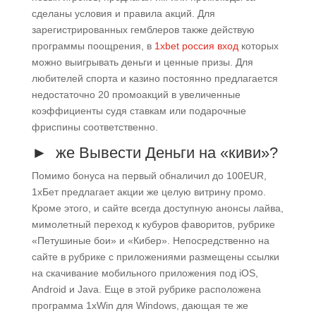
сделаны условия и правила акций. Для
зарегистрированных гемблеров также действую
программы поощрения, в
1xbet россия вход
которых
можно выигрывать деньги и ценные призы. Для
любителей спорта и казино постоянно предлагается
недостаточно 20 промоакций в увеличенные
коэффициенты судя ставкам или подарочные
фриспины соответственно.
► же Вывести Деньги на «киви»?
Помимо бонуса на первый обналичил до 100EUR,
1хБет предлагает акции же целую витрину промо.
Кроме этого, и сайте всегда доступную анонсы лайва,
мимолетный переход к кубуров фаворитов, рубрике
«Петушиные бои» и «Кибер». Непосредственно на
сайте в рубрике с приложениями размещены ссылки
на скачивание мобильного приложения под iOS,
Android и Java. Еще в этой рубрике расположена
программа 1xWin для Windows, дающая те же