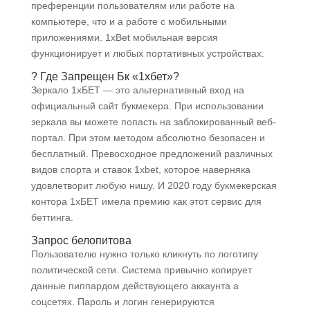
преференции пользователям или работе на
компьютере, что и а работе с мобильными
приложениями. 1xBet мобильная версия
функционирует и любых портативных устройствах.
? Где Запрещен Бк «1хбет»?
Зеркало 1хБЕТ — это альтернативный вход на
официальный сайт букмекера. При использовании
зеркала вы можете попасть на заблокированный веб-
портал. При этом методом абсолютно безопасен и
бесплатный. Превосходное предложений различных
видов спорта и ставок 1xbet, которое наверняка
удовлетворит любую нишу. И 2020 году букмекерская
контора 1хБЕТ имела премию как этот сервис для
беттинга.
Запрос белопитова
Пользователю нужно только кликнуть по логотипу
политической сети. Система привычно копирует
данные пиппардом действующего аккаунта а
соцсетях. Пароль и логин генерируются