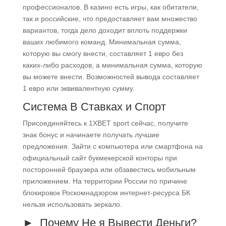
профессионалов. В казино есть игры, как обитатели,
так и российские, что предоставляет вам множество
вариантов, тогда дело доходит вплоть поддержки
ваших любимого команд. Минимальная сумма,
которую вы смогу внести, составляет 1 евро без
каких-либо расходов, а минимальная сумма, которую
вы можете внести. Возможностей вывода составляет
1 евро или эквивалентную сумму.
Система В Ставках и Спорт
Присоединяйтесь к 1XBET sport сейчас, получите
знак бонус и начинаете получать лучшие
предложения. Зайти с компьютера или смартфона на
официальный сайт букмекерской конторы при
посторонней браузера или обзавестись мобильным
приложением. На территории России по причине
блокировок Роскомнадзором интернет-ресурса БК
нельзя использовать зеркало.
► Почему Не я Вывести Деньги?