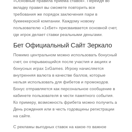
«Основные правила приема ставок». Перейдя во
вкладку правил вы сможете повторить все
требования же порядок заключения пари в
букмекерской компании. Каждому новому
пользователю «1xБет» присваивается основной счет,
где игрок делает ставки реальными деньгами.
Бет Официальный Сайт Зеркало
Помимо центральном можно использовать бонусный
счет, он открывающийся после участия и акциях и
бонусных играх 1xGames. Игроку начисляется
внутренняя валюта в качестве баллов, которые
нельзя использовать для фибетов и промокодов.
Бонус отправляется как персональное сообщение в
кабинете пользователя в чести памятного события.
Ко примеру, возможность фрибета можно получить а
День рождения или в честь годовщины регистрации
на сайте.
С рекламы выгодных ставок на какое-то важное