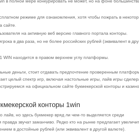
in в полной мере конкурировать не может, но на фоне большинств
.
есплатном режиме для ознакомления, хотя чтобы пожрать в некото
а сайте.
ьзователя на активную веб версию главного портала конторы.
рока в два раза, но не более российских рублей (эквивалент в дру
в 1 WIN находится в правом верхнем углу платформы.
льные деньги, стоит отдавать предпочтение проверенным платфор
лагает целый спектр игр, включая настольные игры, лайв игры сдиле
егистрируемся на официальном сайте букмекерской конторы и казин
укмекерской конторы 1win
 лайв, но здесь букмекер вряд ли чем-то выделяется среди
и правда звучат заманчиво. Редко кто на рынке предлагает увеличи
нием в достойные рублей (или эквивалент в другой валюте).