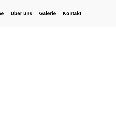
me
Über uns
Galerie
Kontakt