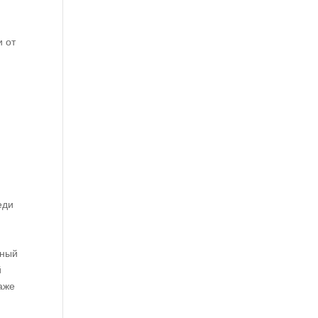
и от
еди
вный
й
даже