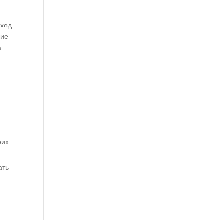
сход
гие
а
оих
ать