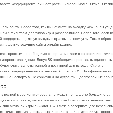
молета коэффициент начинает расти. В любой момент клиент кази
ли сайта. После того, как вы нажмете на вкладку казино, вы увид
риям с фильтром для типов игр и разработчиков. Более того, если 
й поддержки, щелкнув вкладку в правом нижнем углу. Таким образо
ож на другие ведущие сайты онлайн казино.
звать простым – необходимо совершать ставки с коэффициентами о
е игорного заведения. Бонус БК необходимо проставить одиночным
удет считаться отыгранной и доступной для вывода. Скачать
ства с операционными системами Android и iOS. На официальном
тавки на неспортивные события и на аутрайты – долгосрочные собы
тор
 в полной мере конкурировать не может, но на фоне большинства
днако стоит знать, что маржа на многие Live-события значительно
. Для активной игры в Aviator 1Вин можно совершать две независи
 включить автоматический вывод средств по достижении указанного