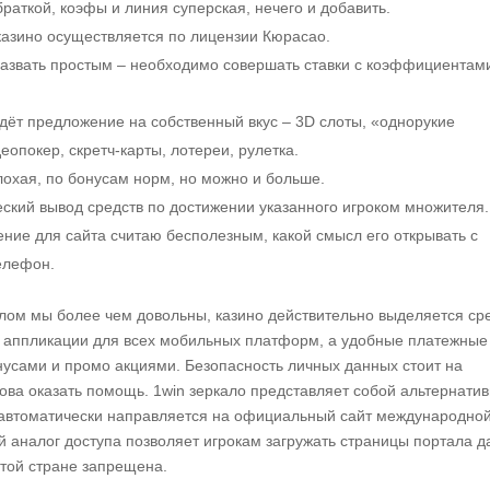
раткой, коэфы и линия суперская, нечего и добавить.
казино осуществляется по лицензии Кюрасао.
назвать простым – необходимо совершать ставки с коэффициентам
дёт предложение на собственный вкус – 3D слоты, «однорукие
еопокер, скретч-карты, лотереи, рулетка.
охая, по бонусам норм, но можно и больше.
еский вывод средств по достижении указанного игроком множителя.
ение для сайта считаю бесполезным, какой смысл его открывать с
елефон.
елом мы более чем довольны, казино действительно выделяется ср
е аппликации для всех мобильных платформ, а удобные платежные
нусами и промо акциями. Безопасность личных данных стоит на
това оказать помощь. 1win зеркало представляет собой альтернати
 автоматически направляется на официальный сайт международно
ый аналог доступа позволяет игрокам загружать страницы портала 
 этой стране запрещена.