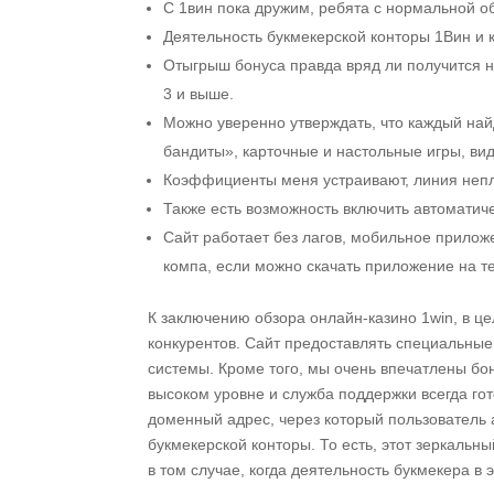
С 1вин пока дружим, ребята с нормальной об
Деятельность букмекерской конторы 1Вин и 
Отыгрыш бонуса правда вряд ли получится 
3 и выше.
Можно уверенно утверждать, что каждый най
бандиты», карточные и настольные игры, вид
Коэффициенты меня устраивают, линия непл
Также есть возможность включить автоматич
Сайт работает без лагов, мобильное прилож
компа, если можно скачать приложение на т
К заключению обзора онлайн-казино 1win, в ц
конкурентов. Сайт предоставлять специальны
системы. Кроме того, мы очень впечатлены бо
высоком уровне и служба поддержки всегда го
доменный адрес, через который пользователь
букмекерской конторы. То есть, этот зеркальн
в том случае, когда деятельность букмекера в