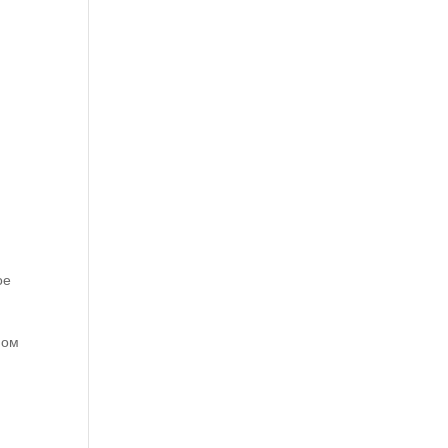
ое
ном