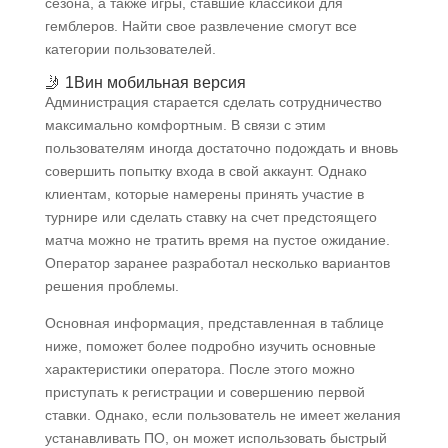
сезона, а также игры, ставшие классикой для
гемблеров. Найти свое развлечение смогут все
категории пользователей.
🤳 1Вин мобильная версия
Администрация старается сделать сотрудничество
максимально комфортным. В связи с этим
пользователям иногда достаточно подождать и вновь
совершить попытку входа в свой аккаунт. Однако
клиентам, которые намерены принять участие в
турнире или сделать ставку на счет предстоящего
матча можно не тратить время на пустое ожидание.
Оператор заранее разработал несколько вариантов
решения проблемы.
Основная информация, представленная в таблице
ниже, поможет более подробно изучить основные
характеристики оператора. После этого можно
приступать к регистрации и совершению первой
ставки. Однако, если пользователь не имеет желания
устанавливать ПО, он может использовать быстрый