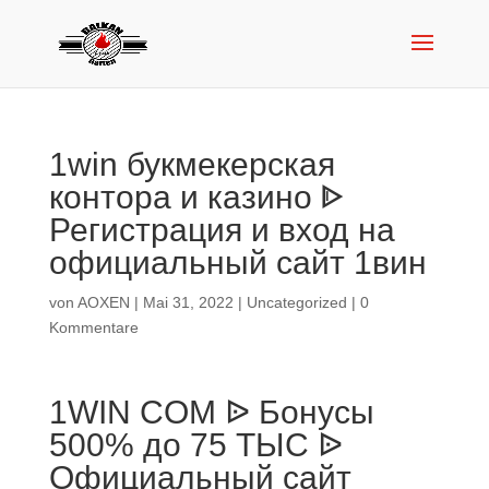
1win букмекерская
контора и казино ᐈ
Регистрация и вход на
официальный сайт 1вин
von
AOXEN
|
Mai 31, 2022
|
Uncategorized
|
0
Kommentare
1WIN COM ᐉ Бонусы
500% до 75 ТЫС ᐉ
Официальный сайт