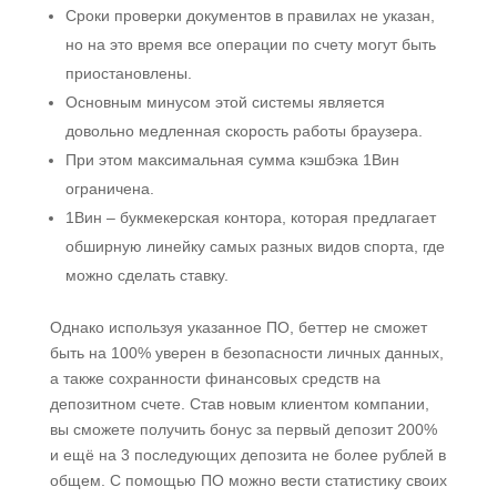
Сроки проверки документов в правилах не указан,
но на это время все операции по счету могут быть
приостановлены.
Основным минусом этой системы является
довольно медленная скорость работы браузера.
При этом максимальная сумма кэшбэка 1Вин
ограничена.
1Вин – букмекерская контора, которая предлагает
обширную линейку самых разных видов спорта, где
можно сделать ставку.
Однако используя указанное ПО, беттер не сможет
быть на 100% уверен в безопасности личных данных,
а также сохранности финансовых средств на
депозитном счете. Став новым клиентом компании,
вы сможете получить бонус за первый депозит 200%
и ещё на 3 последующих депозита не более рублей в
общем. С помощью ПО можно вести статистику своих