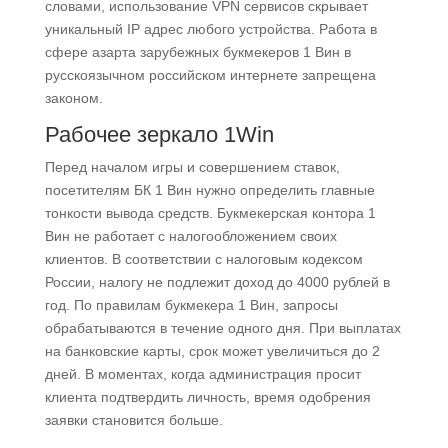
словами, использование VPN сервисов скрывает
уникальный IP адрес любого устройства. Работа в
сфере азарта зарубежных букмекеров 1 Вин в
русскоязычном российском интернете запрещена
законом.
Рабочее зеркало 1Win
Перед началом игры и совершением ставок,
посетителям БК 1 Вин нужно определить главные
тонкости вывода средств. Букмекерская контора 1
Вин не работает с налогообложением своих
клиентов. В соответствии с налоговым кодексом
России, налогу не подлежит доход до 4000 рублей в
год. По правилам букмекера 1 Вин, запросы
обрабатываются в течение одного дня. При выплатах
на банковские карты, срок может увеличиться до 2
дней. В моментах, когда администрация просит
клиента подтвердить личность, время одобрения
заявки становится больше.