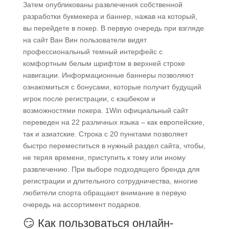
Затем опубликованы развлечения собственной
разработки букмекера и баннер, нажав на который,
вы перейдете в покер. В первую очередь при взгляде
на сайт Ван Вин пользователи видят
профессиональный темный интерфейс с
комфортным белым шрифтом в верхней строке
навигации. Информационные баннеры позволяют
ознакомиться с бонусами, которые получит будущий
игрок после регистрации, с кэшбеком и
возможностями покера. 1Win официальный сайт
переведен на 22 различных языка – как европейские,
так и азиатские. Строка с 20 пунктами позволяет
быстро переместиться в нужный раздел сайта, чтобы,
не теряя времени, приступить к тому или иному
развлечению. При выборе подходящего бренда для
регистрации и длительного сотрудничества, многие
любители спорта обращают внимание в первую
очередь на ассортимент подарков.
😏 Как пользоваться онлайн-