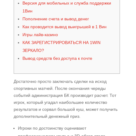
Версия для мобильных и служба поддержки
1Вин
Пополнение счета и вывод денег
Как проводится вывод выигрышей в 1 Вин
Игры лайв-казино
КАК ЗАРЕГИСТРИРОВАТЬСЯ НА 1WIN
ЗЕРКАЛО?
Вывод средств без доступа к почте
Достаточно просто заключать сделки на исход
спортивных матчей. После окончания череды
событий администрация БК производит расчет. Тот
игрок, который угадал наибольшее количество
результатов и сорвал большой куш, может получить
дополнительный денежный приз.
Игроки по достоинству оценивают