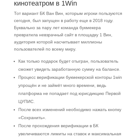
кинотеатром в 1Win
Тот вариант БК Ван Вин, которым игроки пользуются
сегодня, был запущен в работу еще в 2018 году.
Буквально за пару лет команда букмекера
превратила невзрачный сайт в площадку 1 Вин,
аудитория которой насчитывает миллионы
пользователей по всему миру.
Как только подарок будет отыгран, пользователь
сможет увидеть заработанную сумму на балансе.
Процесс верификации букмекерской конторы 1win
упрощён и не займёт много времени, ведь
платформа не попадает под юрисдикцию Первой
ЦУПИС.
После всех изменений необходимо нажать кнопку
«Сохранить».
После прохождения верификации в БК
увеличиваются лимиты на ставок и максимальная