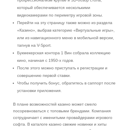
профессионализм крупье и 3D-обзор стола,
который обеспечивается несколькими
видеокамерами по периметру игровой зоны.
Перейти на эту страницу также можно из раздела
«Казино», выбрав категорию «Виртуальные игры»,
или из навигационного меню в мобильной версии,
тапнув на V-Sport.
Букмекерская контора 1 Вин собрала коллекцию
кино, начиная с 1950-х годов.
После этого можно приступать к регистрации и
совершению первой ставки.
Чтобы получить бонус, обратитесь в саппорт после
установки приложения.
В плане возможностей казино может смело
посоревноваться с топовыми брендами. Компания
сотрудничает с именитыми провайдерами игрового
софта. В каталоге казино свежие новинки и хиты