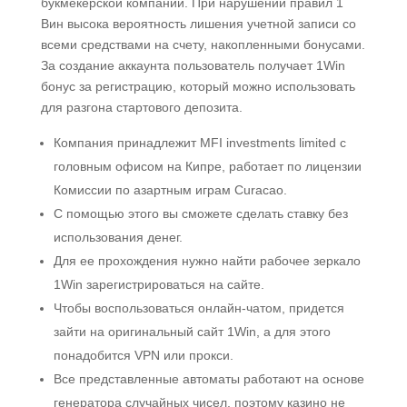
букмекерской компании. При нарушении правил 1
Вин высока вероятность лишения учетной записи со
всеми средствами на счету, накопленными бонусами.
За создание аккаунта пользователь получает 1Win
бонус за регистрацию, который можно использовать
для разгона стартового депозита.
Компания принадлежит MFI investments limited с
головным офисом на Кипре, работает по лицензии
Комиссии по азартным играм Curacao.
С помощью этого вы сможете сделать ставку без
использования денег.
Для ее прохождения нужно найти рабочее зеркало
1Win зарегистрироваться на сайте.
Чтобы воспользоваться онлайн-чатом, придется
зайти на оригинальный сайт 1Win, а для этого
понадобится VPN или прокси.
Все представленные автоматы работают на основе
генератора случайных чисел, поэтому казино не