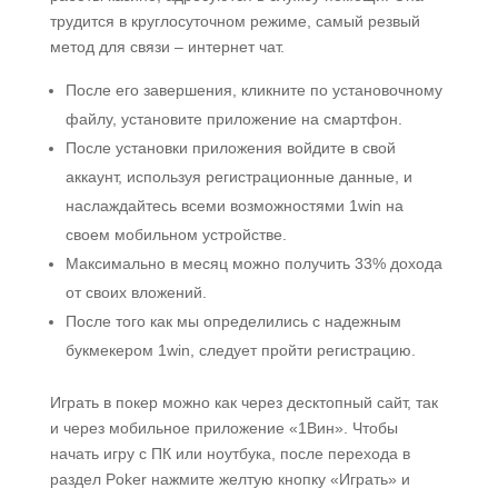
трудится в круглосуточном режиме, самый резвый
метод для связи – интернет чат.
После его завершения, кликните по установочному
файлу, установите приложение на смартфон.
После установки приложения войдите в свой
аккаунт, используя регистрационные данные, и
наслаждайтесь всеми возможностями 1win на
своем мобильном устройстве.
Максимально в месяц можно получить 33% дохода
от своих вложений.
После того как мы определились с надежным
букмекером 1win, следует пройти регистрацию.
Играть в покер можно как через десктопный сайт, так
и через мобильное приложение «1Вин». Чтобы
начать игру с ПК или ноутбука, после перехода в
раздел Poker нажмите желтую кнопку «Играть» и