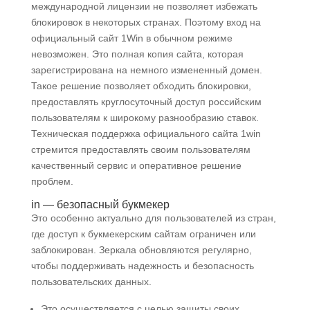
международной лицензии не позволяет избежать
блокировок в некоторых странах. Поэтому вход на
официальный сайт 1Win в обычном режиме
невозможен. Это полная копия сайта, которая
зарегистрирована на немного измененный домен.
Такое решение позволяет обходить блокировки,
предоставлять круглосуточный доступ российским
пользователям к широкому разнообразию ставок.
Техническая поддержка официального сайта 1win
стремится предоставлять своим пользователям
качественный сервис и оперативное решение
проблем.
in — безопасный букмекер
Это особенно актуально для пользователей из стран,
где доступ к букмекерским сайтам ограничен или
заблокирован. Зеркала обновляются регулярно,
чтобы поддерживать надежность и безопасность
пользовательских данных.
Это осуществляется с целью защиты своих