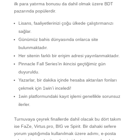
ilk para yatırma bonusu da dahil olmak üzere BDT
pazarında popülerdir.
Lisans, faaliyetlerinizi çoğu ülkede çalıştırmanızı
sağlar.
Günümüz bahis dünyasında onlarca site
bulunmaktadır.
Her sitenin farklı bir erişim adresi yayınlanmaktadır.
Pinnacle Fall Series’in ikincisi geçtiğimiz gün
duyuruldu.
Yazarlar, bir dakika içinde hesaba aktarılan fonları
çekmek için 1win’i inceledi!
1win platformundaki kayıt işlemi genellikle sorunsuz
ilerler.
Turnuvaya çeyrek finallerde dahil olacak bu dört takım
ise FaZe, Virtus.pro, BIG ve Spirit. Bir dahaki sefere
yorum yaptığımda kullanılmak üzere adımı, e-posta