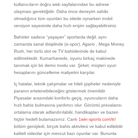
kullanıcıların doğru web sayfalarından bu adrese
ulaşması gerektiğidir. Daha önce deneyim sahibi
olmadığınız tüm oyunları bu sitede oynarken mobil
versiyon sayesinde daha hızlı erişim sağlayabilirsiniz.
Bahisler sadece “yaşayan” sporlarda değil, aynı
zamanda sanal disiplinde (e-spor), Agario , Mega Money
Rush, her türlü slot ve TV bahislerinde de kabul
edilmektedir. Kumarhanede, oyunu birkaç makinede
tanımak için bir demo modu var. Şirket, müşteri oyun
hesaplarını güncelleme maliyetini karşılar.
İç hatalar, teknik çalışmalar ve hileli şüpheler nedeniyle
paranın ertelenebileceğini göstermek önemlidir.
Piyasalar arasındaki konforlu geçiş, oyuncuların daha
hızlı bahis bulmasına yardımcı olur. Görüntü prevalansı
ortalama olarak adlandırılabilir, handikapları ve bazen
hiçbir hedefi bulamazsınız. Canlı
1win-sports.com/tr/
bölüm genişledi, birçok bahis aktivitesi ve kabul edilebilir
kaliteli videolar için mevcut bazı oyunlar var. Bununla