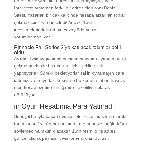
adresimi ve web site adresimi bu tarayıcıya kaydet.
İnternette tamamen farklı bir adres olan aynı Bahis
Sitesi. Yazarlar, bir dakika içinde hesaba aktarılan fonları
çekmek için 1win’i inceledi! Ancak, 1win
incelemelerindeki artışın yavaş ödemesinin
yorumlanması var.
Pinnacle Fall Series 2’ye katılacak takımlar belli
oldu
Aviator 1win uygulamasını indirdim oyunu oynadım para
çekme talebinde bulundum hiçbir şekilde iade
yapmıyorlar. Sürekli bekletiyorlar sakin oynamayın para
iadenizi yapmıyorlar. Kesinlikle bu konuda lütfen hassas
olun hesap özetine girdiğimde bekletiliyor olarak
görünüyor.
in Oyun Hesabıma Para Yatmadı!
Sonuç itibariyle başarılı ve kaliteli bir casino sitesi olarak
tanımlanan 1win’in her anlamda memnuniyet sağladığını
söylemek mümkün olacaktır. 1win resmi giriş adresi
güncel olarak paylaşılır. Asıl önemli olan durum,