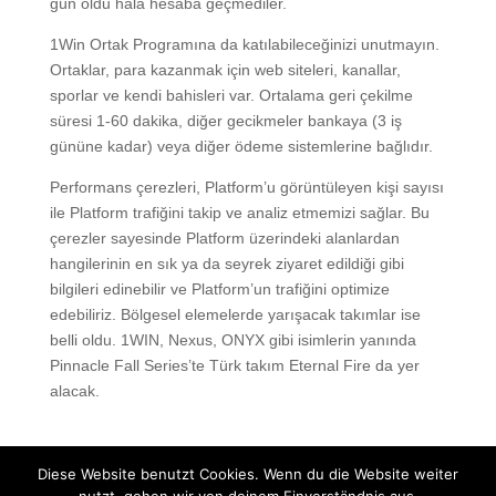
gün oldu hala hesaba geçmediler.
1Win Ortak Programına da katılabileceğinizi unutmayın.
Ortaklar, para kazanmak için web siteleri, kanallar,
sporlar ve kendi bahisleri var. Ortalama geri çekilme
süresi 1-60 dakika, diğer gecikmeler bankaya (3 iş
gününe kadar) veya diğer ödeme sistemlerine bağlıdır.
Performans çerezleri, Platform’u görüntüleyen kişi sayısı
ile Platform trafiğini takip ve analiz etmemizi sağlar. Bu
çerezler sayesinde Platform üzerindeki alanlardan
hangilerinin en sık ya da seyrek ziyaret edildiği gibi
bilgileri edinebilir ve Platform’un trafiğini optimize
edebiliriz. Bölgesel elemelerde yarışacak takımlar ise
belli oldu. 1WIN, Nexus, ONYX gibi isimlerin yanında
Pinnacle Fall Series’te Türk takım Eternal Fire da yer
alacak.
Diese Website benutzt Cookies. Wenn du die Website weiter