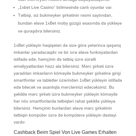
„1xbet Live Casino“ bölməsində canlı oyunlar var.
Tətbiqi, siz bukmeyker şirkətinin rəsmi saytından,
bundan əlavə 1xBet moby güzgü əsasında da yükləyə
və quraşdıra bilərsiniz.
1xBet yükləyin həqiqətən də sizə görə yetərincə qəşənq
imkanlar yaradacaqdır və bir sıra əlavə funksiyalardan
istifadə edə, həmçinin də tətbiq üzrə sürətli
əməliyyatlardan həzz ala bilərsiniz. Mərc şirkəti üzrə
yaradılan imkanların köməyilə bukmeyker şirkətinə girişi
smartfonlar və tabletlər üzərindən 1xBet yükləyin istifadə
edə biləcək və asanlıqla mərclərinizi edəcəksiniz. Bu
şəkildə mərc şirkəti üzrə bukmeyker yükləyin köməyilə
hər növ smartfonlarda tətbiqləri rahat şəkildə yükləyə
bilərsiniz. Həmçinin bunlardan əlavə mərc şirkətinin
tətbiqin kompüter üzrə də kompüterə yükləyin dəstəyi
vardır.
Cashback Beim Spiel Von Live Games Erhalten