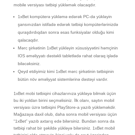
mobile versiyası tətbiqi yükləmək olacaqdır.
1xBet kompüterə yükləmə edərək PC-də yükləyin
şansınızdan istifadə edərək tətbiqi kompüterlərinizdə
quraşdırdıqdan sonra əsas funksiyalar olduğu kimi
qalacaqdır.
Mərc şirkətinin 1xBet yükləyin xüsusiyyətini həmçinin
IOS əməliyyatı dəstəkli tabletlədə rahat olaraq işlədə
biləcəksiniz.
Qeyd etdiyimiz kimi 1xBet mərc şirkətinin tətbiqinin
bütün növ əməliyyat sistemlərinə dəstəyi vardır.
1xBet mobi tətbiqini cihazlarınıza yükləyə bilmək üçün
bu iki yoldan birini seçməlisiniz. İlk olanı, saytın mobil
versiyası üzrə tətbiqini PlayStore-a yazıb yükləməkdir.
Mağazaya daxil olub, daha sonra mobil versiyası üçün
“1xBet” yazıb axtarış edə bilərsiniz. Bundan sonra da
tətbiqi rahat bir şəkildə yükləyə bilərsiniz. 1xBet mobil