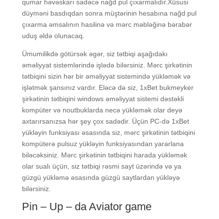
qumar həvəskarı sadəcə nağd pul çıxarmalıdır.Xüsusi
düyməni basdıqdan sonra müştərinin hesabına nağd pul
çıxarma əmsalının hasilinə və mərc məbləğinə bərabər
uduş əldə olunacaq.
Ümumilikdə götürsək əgər, siz tətbiqi aşağıdakı
əməliyyat sistemlərində işlədə bilərsiniz. Mərc şirkətinin
tətbiqini sizin hər bir əməliyyat sistemində yükləmək və
işlətmək şansınız vardır. Eləcə də siz, 1xBet bukmeyker
şirkətinin tətbiqini windows əməliyyat sistemi dəstəkli
kompüter və noutbuklarda necə yükləmək olar deyə
axtarırsanızsa hər şey çox sadədir. Üçün PC-də 1xBet
yükləyin funksiyası əsasında siz, mərc şirkətinin tətbiqini
kompüterə pulsuz yükləyin funksiyasından yararlana
biləcəksiniz. Mərc şirkətinin tətbiqini harada yükləmək
olar sualı üçün, siz tətbiqi rəsmi sayt üzərində və ya
güzgü yükləmə əsasında güzgü saytlardan yükləyə
bilərsiniz.
Pin – Up – da Aviator game