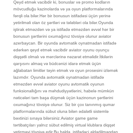
Qeyd etmək vacibdir ki, bonuslar və promo kodların
mövcudluğu kazinolarda və ya oyun platformalarında
fərqli ola bilər.Hər bir bonusun istifadəsi üçün yerinə
yetirilməli olan öz şərtləri və tələbləri ola bilər.Oyunda
iştirak etməzdən və ya istifadə etməzdən əvvəl hər bir
bonusun şərtlərini oxumağınız tövsiyə olunur aviator
azerbaycan. Bir oyunda avtomatik oynatmadan istifadə
edərkən qeyd etmək vacibdir aviator oyunu oyunçu
diqqətli olmalı və mərclərinə nəzarət etməlidir.İtkilərin
qarşısını almaq və büdcənizi idarə etmək üçün
ağlabatan limitlər təyin etmək və oyun prosesini izləmək
lazımdır. Oyunda avtomatik oynatmadan istifadə
etməzdən əvvəl aviator oyunu avtomatik oyunun
funksionallığını və məhdudiyyətlərini, habelə mümkün
nəticələri tam başa düşmək üçün kazinonun şərtlərini
oxumağınız tövsiyə olunur. Siz bir çox tanınmış qumar
platformalarında sübut oluna bilən ədalətli sistemlə
bəxtinizi sınaya bilərsiniz.Aviator game game
tərtibatçıları yalnız sübut edilmiş virtual klublara diqqət
yetirməyi tövsiyə edir.Bu halda, istifadəçi aldadilmaqdan