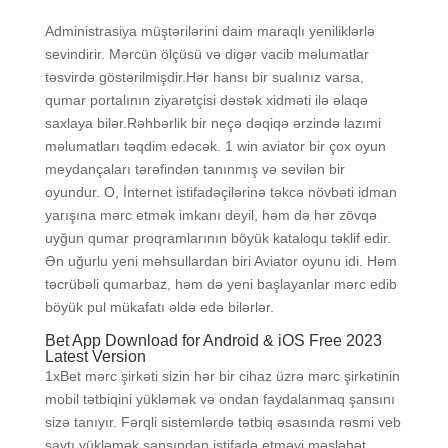
Administrasiya müştərilərini daim maraqlı yeniliklərlə
sevindirir. Mərcün ölçüsü və digər vacib məlumatlar
təsvirdə göstərilmişdir.Hər hansı bir sualınız varsa,
qumar portalının ziyarətçisi dəstək xidməti ilə əlaqə
saxlaya bilər.Rəhbərlik bir neçə dəqiqə ərzində lazımi
məlumatları təqdim edəcək. 1 win aviator bir çox oyun
meydançaları tərəfindən tanınmış və sevilən bir
oyundur. O, İnternet istifadəçilərinə təkcə növbəti idman
yarışına mərc etmək imkanı deyil, həm də hər zövqə
uyğun qumar proqramlarının böyük kataloqu təklif edir.
Ən uğurlu yeni məhsullardan biri Aviator oyunu idi. Həm
təcrübəli qumarbaz, həm də yeni başlayanlar mərc edib
böyük pul mükafatı əldə edə bilərlər.
Bet App Download for Android & iOS Free 2023
Latest Version
1xBet mərc şirkəti sizin hər bir cihaz üzrə mərc şirkətinin
mobil tətbiqini yükləmək və ondan faydalanmaq şansını
sizə tanıyır. Fərqli sistemlərdə tətbiq əsasında rəsmi veb
saytı yükləmək şansından istifadə etməyi məsləhət