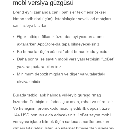
mobi versiya güzgüsü
Brend eyni zamanda canlı bahislər təklif edir (əksər
idman tədbirləri üçün). İstehlakçılar sevdikləri matçları
canlı izləyə bilərlər.
Əgər tətbiqin ölkəniz üzrə dəstəyi yoxdursa onu
axtararkən AppStore-da tapa bilməyəcəksiniz.
Bu bonuslar üçün xüsusi 1xbet bonus kodu yoxdur.
Daha sonra isə saytın mobil versiyası tətbiqini “1xBet”
yazaraq axtara bilərsiniz.
Minimum depozit miqdarı və digər valyutalardakı
ekvivalentidir.
Burada tətbiqi apk halında yükləyib quraşdırmaq
lazımdır. Tətbiqin istifadəsi çox asan, rahat və sürətlidir.
Və həmçinin, promokodumuzu işlədib ilk depozit üzrə
144 USD bonusu əldə edəcəksiniz. 1xBet saytın mobil
versiyası işlədə bilmək üçün sadəcə smartfonunuzun
olması kifayətdir. İstənilən internet brovserdən işlədərək