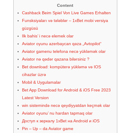
Content
Cashback Beim Spiel Von Live Games Erhalten
Funsksiyaları və tələblər – 1xBet mobi versiya
güzgüsü
Ilk bahis’ i necə elemek olar
Aviator oyunu azerbaycan qəza „Avtopilot“
Aviator gamenu telefona necə yükləmək olar
Aviator nə qədər qazana bilərsiniz ?
Bet download: kompüterə yükləmə və IOS
cihazlar üzrə
Mobil & Uygulamalar
Bet App Download for Android & iOS Free 2023
Latest Version
win sistemində necə qeydiyyatdan keçmək olar
Aviator oyunu’ nu hardan tapmaq olar
Дocтуп к зepкaлу 1xBet нa Android и iOS
Pin – Up – da Aviator game