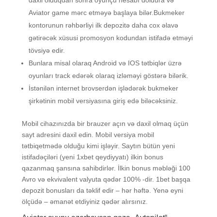
daxil olduqdan sonra oyunçu hesabı doldura və
Aviator game mərc etməyə başlaya bilər.Bukmeker
kontorunun rəhbərliyi ilk depozitə daha cox əlavə
gətirəcək xüsusi promosyon kodundan istifadə etməyi
tövsiyə edir.
Bunlara misal olaraq Android və IOS tətbiqlər üzrə
oyunları track edərək olaraq izləməyi göstərə bilərik.
İstənilən internet brovserdən işlədərək bukmeker
şirkətinin mobil versiyasına giriş edə biləcəksiniz.
Mobil cihazınızda bir brauzer açın və daxil olmaq üçün
sayt adresini daxil edin. Mobil versiya mobil
tətbiqetmədə olduğu kimi işləyir. Saytın bütün yeni
istifadəçiləri (yeni 1xbet qeydiyyatı) ilkin bonus
qazanmaq şansına sahibdirlər. İlkin bonus məbləği 100
Avro və ekvivalent valyuta qədər 100% -dir. 1bet başqa
depozit bonusları da təklif edir – hər həftə. Yenə eyni
ölçüdə – əmanət etdiyiniz qədər alırsınız.