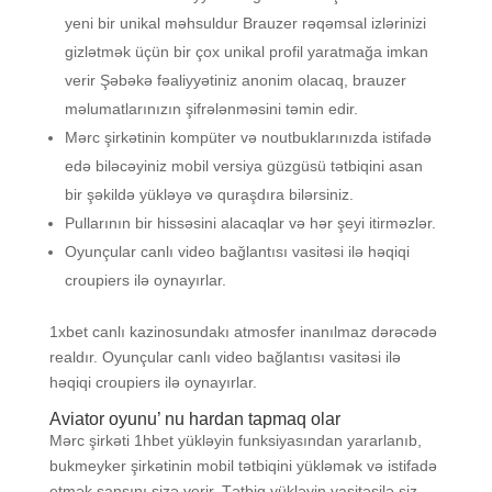
yeni bir unikal məhsuldur Brauzer rəqəmsal izlərinizi
gizlətmək üçün bir çox unikal profil yaratmağa imkan
verir Şəbəkə fəaliyyətiniz anonim olacaq, brauzer
məlumatlarınızın şifrələnməsini təmin edir.
Mərc şirkətinin kompüter və noutbuklarınızda istifadə
edə biləcəyiniz mobil versiya güzgüsü tətbiqini asan
bir şəkildə yükləyə və quraşdıra bilərsiniz.
Pullarının bir hissəsini alacaqlar və hər şeyi itirməzlər.
Oyunçular canlı video bağlantısı vasitəsi ilə həqiqi
croupiers ilə oynayırlar.
1xbet canlı kazinosundakı atmosfer inanılmaz dərəcədə
realdır. Oyunçular canlı video bağlantısı vasitəsi ilə
həqiqi croupiers ilə oynayırlar.
Aviator oyunu’ nu hardan tapmaq olar
Mərc şirkəti 1hbet yükləyin funksiyasından yararlanıb,
bukmeyker şirkətinin mobil tətbiqini yükləmək və istifadə
etmək şansını sizə verir. Tətbiq yükləyin vasitəsilə siz,