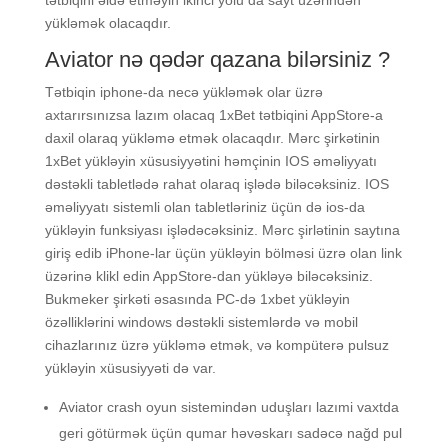
tətbiqini əldə etməyin ikinci yolu da sayt üzərindən
yükləmək olacaqdır.
Aviator nə qədər qazana bilərsiniz ?
Tətbiqin iphone-da necə yükləmək olar üzrə
axtarırsınızsa lazım olacaq 1xBet tətbiqini AppStore-a
daxil olaraq yükləmə etmək olacaqdır. Mərc şirkətinin
1xBet yükləyin xüsusiyyətini həmçinin IOS əməliyyatı
dəstəkli tabletlədə rahat olaraq işlədə biləcəksiniz. IOS
əməliyyatı sistemli olan tabletləriniz üçün də ios-da
yükləyin funksiyası işlədəcəksiniz. Mərc şirlətinin saytına
giriş edib iPhone-lar üçün yükləyin bölməsi üzrə olan link
üzərinə klikl edin AppStore-dan yükləyə biləcəksiniz.
Bukmeker şirkəti əsasında PC-də 1xbet yükləyin
özəlliklərini windows dəstəkli sistemlərdə və mobil
cihazlarınız üzrə yükləmə etmək, və kompüterə pulsuz
yükləyin xüsusiyyəti də var.
Aviator crash oyun sistemindən uduşları lazımi vaxtda
geri götürmək üçün qumar həvəskarı sadəcə nağd pul