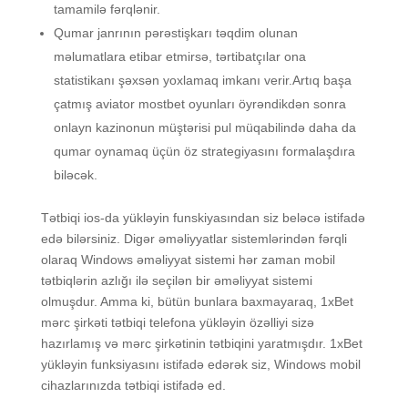
tamamilə fərqlənir.
Qumar janrının pərəstişkarı təqdim olunan
məlumatlara etibar etmirsə, tərtibatçılar ona
statistikanı şəxsən yoxlamaq imkanı verir.Artıq başa
çatmış aviator mostbet oyunları öyrəndikdən sonra
onlayn kazinonun müştərisi pul müqabilində daha da
qumar oynamaq üçün öz strategiyasını formalaşdıra
biləcək.
Tətbiqi ios-da yükləyin funskiyasından siz beləcə istifadə
edə bilərsiniz. Digər əməliyyatlar sistemlərindən fərqli
olaraq Windows əməliyyat sistemi hər zaman mobil
tətbiqlərin azlığı ilə seçilən bir əməliyyat sistemi
olmuşdur. Amma ki, bütün bunlara baxmayaraq, 1xBet
mərc şirkəti tətbiqi telefona yükləyin özəlliyi sizə
hazırlamış və mərc şirkətinin tətbiqini yaratmışdır. 1xBet
yükləyin funksiyasını istifadə edərək siz, Windows mobil
cihazlarınızda tətbiqi istifadə ed.