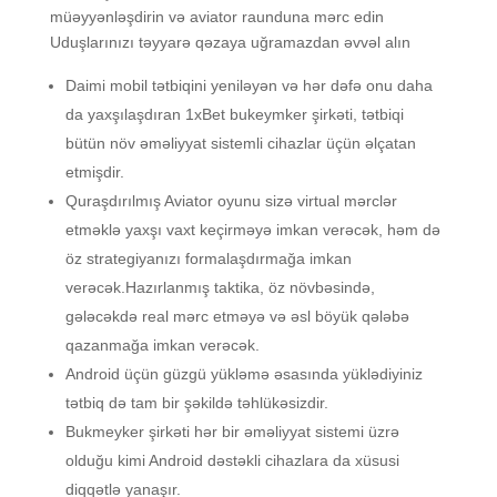
müəyyənləşdirin və aviator raunduna mərc edin
Uduşlarınızı təyyarə qəzaya uğramazdan əvvəl alın
Daimi mobil tətbiqini yeniləyən və hər dəfə onu daha
da yaxşılaşdıran 1xBet bukeymker şirkəti, tətbiqi
bütün növ əməliyyat sistemli cihazlar üçün əlçatan
etmişdir.
Quraşdırılmış Aviator oyunu sizə virtual mərclər
etməklə yaxşı vaxt keçirməyə imkan verəcək, həm də
öz strategiyanızı formalaşdırmağa imkan
verəcək.Hazırlanmış taktika, öz növbəsində,
gələcəkdə real mərc etməyə və əsl böyük qələbə
qazanmağa imkan verəcək.
Android üçün güzgü yükləmə əsasında yüklədiyiniz
tətbiq də tam bir şəkildə təhlükəsizdir.
Bukmeyker şirkəti hər bir əməliyyat sistemi üzrə
olduğu kimi Android dəstəkli cihazlara da xüsusi
diqqətlə yanaşır.