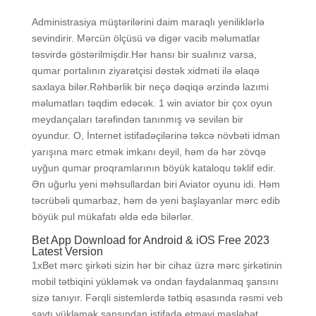
Administrasiya müştərilərini daim maraqlı yeniliklərlə
sevindirir. Mərcün ölçüsü və digər vacib məlumatlar
təsvirdə göstərilmişdir.Hər hansı bir sualınız varsa,
qumar portalının ziyarətçisi dəstək xidməti ilə əlaqə
saxlaya bilər.Rəhbərlik bir neçə dəqiqə ərzində lazımi
məlumatları təqdim edəcək. 1 win aviator bir çox oyun
meydançaları tərəfindən tanınmış və sevilən bir
oyundur. O, İnternet istifadəçilərinə təkcə növbəti idman
yarışına mərc etmək imkanı deyil, həm də hər zövqə
uyğun qumar proqramlarının böyük kataloqu təklif edir.
Ən uğurlu yeni məhsullardan biri Aviator oyunu idi. Həm
təcrübəli qumarbaz, həm də yeni başlayanlar mərc edib
böyük pul mükafatı əldə edə bilərlər.
Bet App Download for Android & iOS Free 2023
Latest Version
1xBet mərc şirkəti sizin hər bir cihaz üzrə mərc şirkətinin
mobil tətbiqini yükləmək və ondan faydalanmaq şansını
sizə tanıyır. Fərqli sistemlərdə tətbiq əsasında rəsmi veb
saytı yükləmək şansından istifadə etməyi məsləhət