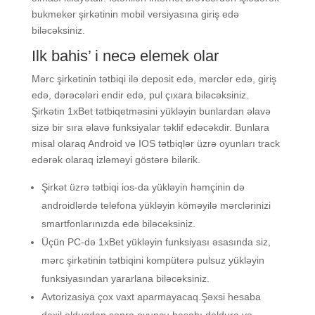
bukmeker şirkətinin mobil versiyasına giriş edə
biləcəksiniz.
Ilk bahis’ i necə elemek olar
Mərc şirkətinin tətbiqi ilə deposit edə, mərclər edə, giriş
edə, dərəcələri endir edə, pul çıxara biləcəksiniz.
Şirkətin 1xBet tətbiqetməsini yükləyin bunlardan əlavə
sizə bir sıra əlavə funksiyalar təklif edəcəkdir. Bunlara
misal olaraq Android və IOS tətbiqlər üzrə oyunları track
edərək olaraq izləməyi göstərə bilərik.
Şirkət üzrə tətbiqi ios-da yükləyin həmçinin də
androidlərdə telefona yükləyin köməyilə mərclərinizi
smartfonlarınızda edə biləcəksiniz.
Üçün PC-də 1xBet yükləyin funksiyası əsasında siz,
mərc şirkətinin tətbiqini kompüterə pulsuz yükləyin
funksiyasından yararlana biləcəksiniz.
Avtorizasiya çox vaxt aparmayacaq.Şəxsi hesaba