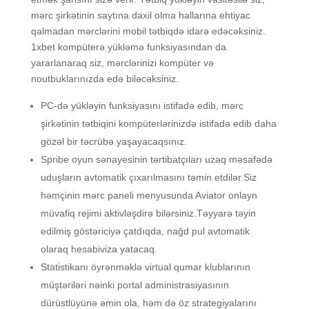
mərc şirkətinin saytına daxil olma hallarına ehtiyac
qalmadan mərclərini mobil tətbiqdə idarə edəcəksiniz.
1xbet kompüterə yükləmə funksiyasından da
yararlanaraq siz, mərclərinizi kompüter və
noutbuklarınızda edə biləcəksiniz.
PC-də yükləyin funksiyasını istifadə edib, mərc
şirkətinin tətbiqini kompüterlərinizdə istifadə edib daha
gözəl bir təcrübə yaşayacaqsınız.
Spribe oyun sənayesinin tərtibatçıları uzaq məsafədə
uduşların avtomatik çıxarılmasını təmin etdilər.Siz
həmçinin mərc paneli menyusunda Aviator onlayn
müvafiq rejimi aktivləşdirə bilərsiniz.Təyyarə təyin
edilmiş göstəriciyə çatdıqda, nağd pul avtomatik
olaraq hesabiviza yatacaq.
Statistikanı öyrənməklə virtual qumar klublarının
müştəriləri nəinki portal administrasiyasının
dürüstlüyünə əmin ola, həm də öz strategiyalarını