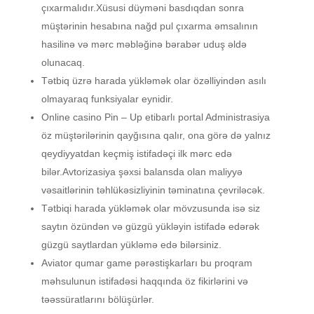
çıxarmalıdır.Xüsusi düyməni basdıqdan sonra
müştərinin hesabına nağd pul çıxarma əmsalının
hasilinə və mərc məbləğinə bərabər uduş əldə
olunacaq.
Tətbiq üzrə harada yükləmək olar özəlliyindən asılı
olmayaraq funksiyalar eynidir.
Online casino Pin – Up etibarlı portal Administrasiya
öz müştərilərinin qayğısına qalır, ona görə də yalnız
qeydiyyatdan keçmiş istifadəçi ilk mərc edə
bilər.Avtorizasiya şəxsi balansda olan maliyyə
vəsaitlərinin təhlükəsizliyinin təminatına çevriləcək.
Tətbiqi harada yükləmək olar mövzusunda isə siz
saytın özündən və güzgü yükləyin istifadə edərək
güzgü saytlardan yükləmə edə bilərsiniz.
Aviator qumar game pərəstişkarları bu proqram
məhsulunun istifadəsi haqqında öz fikirlərini və
təəssüratlarını bölüşürlər.