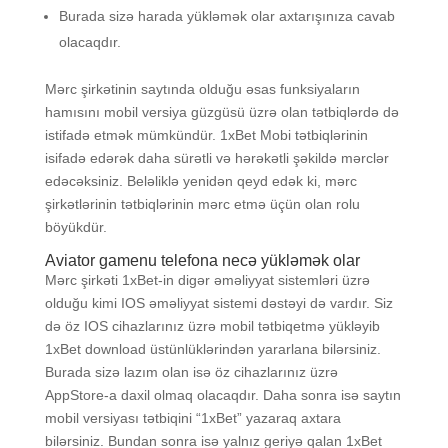
Burada sizə harada yükləmək olar axtarışınıza cavab
olacaqdır.
Mərc şirkətinin saytında olduğu əsas funksiyaların
hamısını mobil versiya güzgüsü üzrə olan tətbiqlərdə də
istifadə etmək mümkündür. 1xBet Mobi tətbiqlərinin
isifadə edərək daha sürətli və hərəkətli şəkildə mərclər
edəcəksiniz. Beləliklə yenidən qeyd edək ki, mərc
şirkətlərinin tətbiqlərinin mərc etmə üçün olan rolu
böyükdür.
Aviator gamenu telefona necə yükləmək olar
Mərc şirkəti 1xBet-in digər əməliyyat sistemləri üzrə
olduğu kimi IOS əməliyyat sistemi dəstəyi də vardır. Siz
də öz IOS cihazlarınız üzrə mobil tətbiqetmə yükləyib
1xBet download üstünlüklərindən yararlana bilərsiniz.
Burada sizə lazım olan isə öz cihazlarınız üzrə
AppStore-a daxil olmaq olacaqdır. Daha sonra isə saytın
mobil versiyası tətbiqini “1xBet” yazaraq axtara
bilərsiniz. Bundan sonra isə yalnız geriyə qalan 1xBet