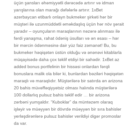
üçün şansları əhəmiyyətli dərəcədə artırır və idman
yarışlarına olan marağı dəfələrlə artırır. 1xBet
azerbaycan etibarlı onlayn bukmeker şirkəti hər bir
müştəri ilə uzunmüddətli əməkdaşlıq üçün hər növ şərait
yaradır – oyunçuların maraqlarının nəzərə alınması ilə
fərdi yanaşma, rahat ödəniş üsulları və ən əsası – hər
bir mərcin ödənməsinə dair yüz faiz zəmanət! Bu, bu
bukmeker həqiqətən üstün olduğu və ənənəvi kitablarla
müqayisədə daha çox təklif etdiyi bir sahədir. 1xBet az
added bonus portfelinin bir hissəsi onlardan fərqli
bonuslara malik ola bilər ki, bunlardan bəziləri həqiqətən
maraqlı və maraqlıdır. Müştərilərə bir satırda ən arizona
20 bahis müvəffəqiyyətsiz olması halında müştərilərə
100 dollarlıq pulsuz bahis təklif edir … bir arizona
zərbəni yumşaldır. “Kuboklar” da müntəzəm olaraq
işləyir və müəyyən bir dövrdə müəyyən bir sıra bahislər
yerləşdirənlərə pulsuz bahislər verildiyi digər promoslar
da var.