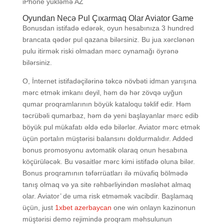
iPhone yükləmə AZ
Oyundan Necə Pul Çıxarmaq Olar Aviator Game
Bonusdan istifadə edərək, oyun hesabınıza 3 hundred
brancata qədər pul qazana bilərsiniz. Bu jua xərclənən
pulu itirmək riski olmadan mərc oynamağı öyrənə
bilərsiniz.
O, İnternet istifadəçilərinə təkcə növbəti idman yarışına
mərc etmək imkanı deyil, həm də hər zövqə uyğun
qumar proqramlarının böyük kataloqu təklif edir. Həm
təcrübəli qumarbaz, həm də yeni başlayanlar mərc edib
böyük pul mükafatı əldə edə bilərlər. Aviator mərc etmək
üçün portalın müştərisi balansını doldurmalıdır. Added
bonus promosyonu avtomatik olaraq onun hesabına
köçürüləcək. Bu vəsaitlər mərc kimi istifadə oluna bilər.
Bonus proqramının təfərrüatları ilə müvafiq bölmədə
tanış olmaq və ya site rəhbərliyindən məsləhət almaq
olar. Aviator’ de uma risk etməmək vacibdir. Başlamaq
üçün, just
1xbet azerbaycan
one win onlayn kazinonun
müştərisi demo rejimində proqram məhsulunun