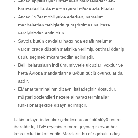
Ancaq applikasiyanı istəməyən mərcsevərlər veb-
brauzerləri ilə də mərc saytını istifadə edə bilərlər.
Ancaq 1xBet mobil yukle edərkən, naməlum
mənbələrdən tətbiqlərin quraşdırılmasına icazə
verdiyinizdən əmin olun.
Saytda bütün qaydalar haqqında ətraflı məlumat
vardır, orada düzgün statistika verilmiş, optimal ödəniş
üsulu seçmək imkanı təqdim edilmişdir.
Bəli, belarusların indi ümumiyyətlə ulduzları yoxdur və
hətta Avropa standartlarına uyğun güclü oyunçular da
azdır.
EManat terminalının dizaynı istifadəçinin dostudur,
müştəri gözləntiləri nəzərə alınaraq terminallar
funksional şəkildə dizayn edilmişdir.
Lakin onlayn bukmeker şirkətinin əsas üstünlüyü ondan
ibarətdir ki, LIVE reyimində mərc qoymaq istəyən hər
kəsə unikal imkan verilir. Mərclərin bu cür qəbulu uduş