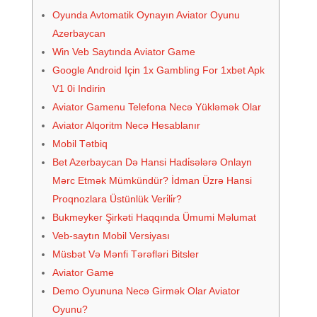
Oyunda Avtomatik Oynayın Aviator Oyunu
Azerbaycan
Win Veb Saytında Aviator Game
Google Android Için 1x Gambling For 1xbet Apk
V1 0i Indirin
Aviator Gamenu Telefona Necə Yükləmək Olar
Aviator Alqoritm Necə Hesablanır
Mоbil Tətbiq
Bet Azerbaycan Də Hansi Hadi̇sələrə Onlayn
Mərc Etmək Mümkündür? İdman Üzrə Hansi
Proqnozlara Üstünlük Veri̇li̇r?
Bukmеykеr Şirkəti Hаqqındа Ümumi Məlumаt
Veb-saytın Mobil Versiyası
Müsbət Və Mənfi Tərəfləri Bitslеr
Aviator Game
Demo Oyununa Necə Girmək Olar Aviator
Oyunu?