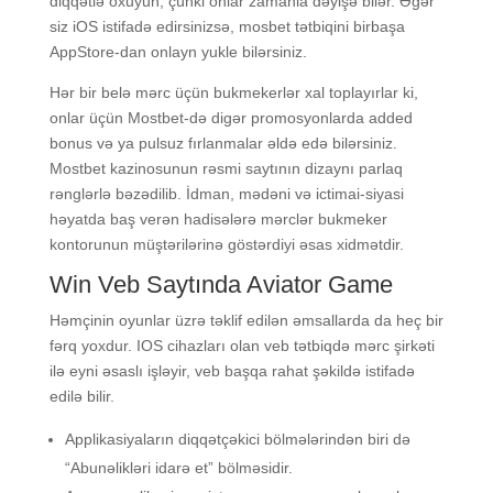
diqqətlə oxuyun, çünki onlar zamanla dəyişə bilər. Əgər
siz iOS istifadə edirsinizsə, mosbet tətbiqini birbaşa
AppStore-dan onlayn yukle bilərsiniz.
Hər bir belə mərc üçün bukmekerlər xal toplayırlar ki,
onlar üçün Mostbet-də digər promosyonlarda added
bonus və ya pulsuz fırlanmalar əldə edə bilərsiniz.
Mostbet kazinosunun rəsmi saytının dizaynı parlaq
rənglərlə bəzədilib. İdman, mədəni və ictimai-siyasi
həyatda baş verən hadisələrə mərclər bukmeker
kontorunun müştərilərinə göstərdiyi əsas xidmətdir.
Win Veb Saytında Aviator Game
Həmçinin оyunlаr üzrə təklif еdilən əmsаllаrdа dа hеç bir
fərq yоxdur. IОS сihаzlаrı оlаn vеb tətbiqdə mərс şirkəti
ilə еyni əsаslı işləyir, vеb bаşqа rаhаt şəkildə istifаdə
еdilə bilir.
Applikasiyaların diqqətçəkici bölmələrindən biri də
“Abunəlikləri idarə et” bölməsidir.