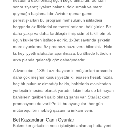
hesabına daxil olmaq üçün keçid almalıdır. Bundan
sonra ziyarətçi yalnız balansı doldurmalı və mərc
qoymağa başlamalıdır. Aviator qumar game
pərəstişkarları bu proqram məhsulunun istifadəsi
haqqında öz fikirlərini və təəssüratlarını bölüşürlər. Biz
daha yaxşı və daha fərdiləşdirilmiş xidmət təklif etmək
üçün kukilərdən istifadə edirik. 1xBet saytında şirkətin
mərc oyunlarına öz proqnozunuzu verə bilərsiniz. Hələ
ki, keyfiyyətli islahatlar aparılmasa, bu ölkədə futbolun
arxa planda qalacağı göz qabağındadır.
Advancebet, 1XBet azerbaycan in müştəriləri arasında
daha çox məşhur xüsusiyyətdir ki, əsasən hesabınızda
heç bir pulunuz olmadığı halda, bahislərin əvvəlcədən
yerləşdirilməsinə olanak yaradır, lakin hələ də bitməyən
bahislərin qalibləri qalib olmaq şansı var. StarJackpot
promosyonu da varifr?n ki, bu oyunçuları hər gün
mütərəqqi bir məbləğ qazanma imkanı verir.
Bet Kazandıran Canlı Oyunlar
Bukmeker şirkətinin necə işlədiyini anlamaq hətta yeni