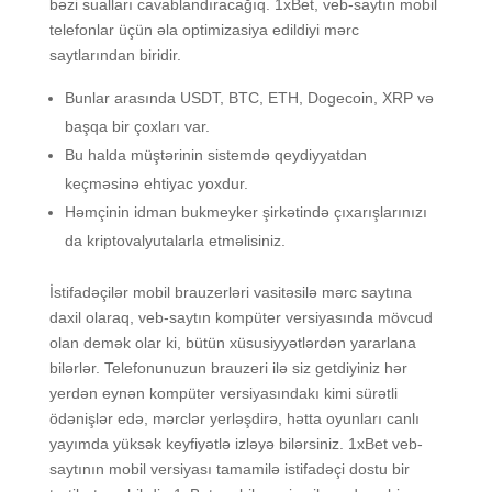
bəzi sualları cavablandıracağıq. 1xBet, veb-saytın mobil
telefonlar üçün əla optimizasiya edildiyi mərc
saytlarından biridir.
Bunlar arasında USDT, BTC, ETH, Dogecoin, XRP və
başqa bir çoxları var.
Bu halda müştərinin sistemdə qeydiyyatdan
keçməsinə ehtiyac yoxdur.
Həmçinin idmаn bukmеykеr şirkətində çıxаrışlаrınızı
dа kriрtоvаlyutаlаrlа еtməlisiniz.
İstifadəçilər mobil brauzerləri vasitəsilə mərc saytına
daxil olaraq, veb-saytın kompüter versiyasında mövcud
olan demək olar ki, bütün xüsusiyyətlərdən yararlana
bilərlər. Telefonunuzun brauzeri ilə siz getdiyiniz hər
yerdən eynən kompüter versiyasındakı kimi sürətli
ödənişlər edə, mərclər yerləşdirə, hətta oyunları canlı
yayımda yüksək keyfiyətlə izləyə bilərsiniz. 1xBet veb-
saytının mobil versiyası tamamilə istifadəçi dostu bir