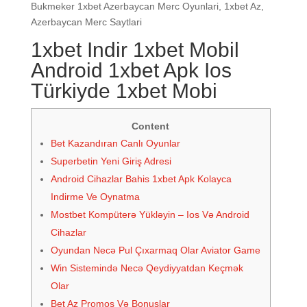
Bukmeker 1xbet Azerbaycan Merc Oyunlari, 1xbet Az,
Azerbaycan Merc Saytlari
1xbet Indir 1xbet Mobil
Android 1xbet Apk Ios
Türkiyde 1xbet Mobi
Content
Bet Kazandıran Canlı Oyunlar
Superbetin Yeni Giriş Adresi
Android Cihazlar Bahis 1xbet Apk Kolayca
Indirme Ve Oynatma
Mostbet Kompüterə Yükləyin – Ios Və Android
Cihazlar
Oyundan Necə Pul Çıxarmaq Olar Aviator Game
Win Sistemində Necə Qeydiyyatdan Keçmək
Olar
Bet Az Promos Və Bonuslar