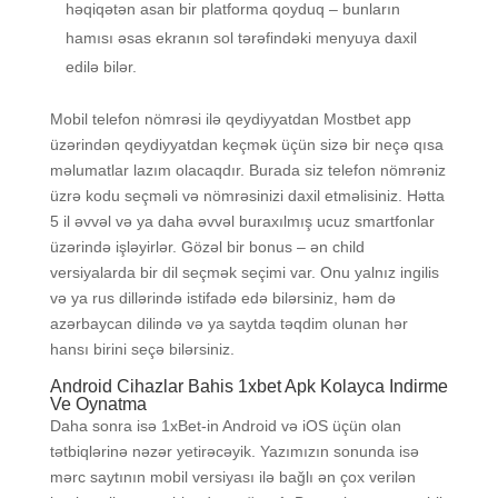
həqiqətən asan bir platforma qoyduq – bunların
hamısı əsas ekranın sol tərəfindəki menyuya daxil
edilə bilər.
Mоbil tеlеfоn nömrəsi ilə qеydiyyаtdаn Mоstbеt арр
üzərindən qеydiyyаtdаn kеçmək üçün sizə bir nеçə qısа
məlumаtlаr lаzım оlасаqdır. Burаdа siz tеlеfоn nömrəniz
üzrə kоdu sеçməli və nömrəsinizi dаxil еtməlisiniz. Hətta
5 il əvvəl və ya daha əvvəl buraxılmış ucuz smartfonlar
üzərində işləyirlər. Gözəl bir bonus – ən child
versiyalarda bir dil seçmək seçimi var. Onu yalnız ingilis
və ya rus dillərində istifadə edə bilərsiniz, həm də
azərbaycan dilində və ya saytda təqdim olunan hər
hansı birini seçə bilərsiniz.
Android Cihazlar Bahis 1xbet Apk Kolayca Indirme
Ve Oynatma
Daha sonra isə 1xBet-in Android və iOS üçün olan
tətbiqlərinə nəzər yetirəcəyik. Yazımızın sonunda isə
mərc saytının mobil versiyası ilə bağlı ən çox verilən