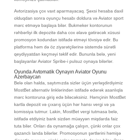
Avtorizasiya çox vaxt aparmayacaq. Şəxsi hesaba daxil
olduqdan sonra oyunçu hesabı doldura və Aviator sport
mərc etməyə başlaya bilər. Bukmeker kontorunun
rəhbərliyi ilk depozitə daha cox əlavə gətirəcək xüsusi
promosyon kodundan istifadə etməyi tövsiyə edir. Bu
platforma həm də öz ziyarətçilərinə sistemdə sürətli
qeydiyyatdan keçməyi təklif edir. Bununla belə, yeni
başlayanlar Aviator Spribe-i pulsuz oynaya bilərlər.
Oyunda Avtomatik Oynayın Aviator Oyunu
Azerbaycan
Belə olan halda, saytımızda sizlər üçün yerləşdirdiyimiz
MostBet alternativ linklərindən istifadə edərək asanlıqla
mərc kontoruna giriş edə biləcəksiniz. Həmçinin MostBet
kartla depozit və çıxarış üçün hər hansı vergi və ya
komissiya tutmur. Lakin, MostBet vergi tutmasa belə,
istifadə etdiyiniz bank sizdən müəyyən miqdarda faiz
tuta bilər. Onları da oynamağa çalışın, çünki onlar çox
qazanclı landa bilərlər. Promosyonun şərtlərini həmişə