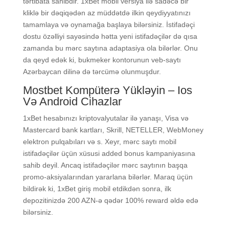
tərtibata sahibdir. 1xBet mobil versiya ilə sadəcə bir
kliklə bir dəqiqədən az müddətdə ilkin qeydiyyatınızı
tamamlaya və oynamağa başlaya bilərsiniz. İstifadəçi
dostu özəlliyi sayəsində hətta yeni istifadəçilər də qısa
zamanda bu mərc saytına adaptasiya ola bilərlər. Onu
da qeyd edək ki, bukmeker kontorunun veb-saytı
Azərbaycan dilinə də tərcümə olunmuşdur.
Mostbet Kompüterə Yükləyin – Ios
Və Android Cihazlar
1xBet hesabınızı kriptovalyutalar ilə yanaşı, Visa və
Mastercard bank kartları, Skrill, NETELLER, WebMoney
elektron pulqabıları və s. Xeyr, mərc saytı mobil
istifadəçilər üçün xüsusi added bonus kampaniyasına
sahib deyil. Ancaq istifadəçilər mərc saytının başqa
promo-aksiyalarından yararlana bilərlər. Maraq üçün
bildirək ki, 1xBet giriş mobil etdikdən sonra, ilk
depozitinizdə 200 AZN-ə qədər 100% reward əldə edə
bilərsiniz.