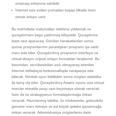
sınamaq imkanına sahibdir.
İnternet sizə evdən çıxmadan başqa ölkədə mərc
etmək imkanı verir.
Bu mərhələdə məlumatları telefona yükləmək və
quraşdırmanı başa çatdırmaq kifayətdir. Quraşdırma
least vaxt aparacaq. Görülən hərəkətlərdən sonra
qumar proqramlarının pərəstişkarı proqramı işə salıb
mərc edə bilər. Quraşdırılmış proqramın interfeysi və
virtual dizaynı orijinal onlayn formatdan fərqlənmir. Bu
baxımdan, təcrübəsindən asılı olmayaraq istənilən
İnternet istifadəçisi funksionallıqda naviqasiya edə
biləcək. Növbəti oyun bitdikdən sonra müştəri statistika
ilə tanış ola bilər. Quraşdırılmış Aviator oyunu sizə virtual
mərclər etməklə yaxşı vaxt keçirməyə olanak verəcək,
həm də öz strategiyanızı formalaşdırmağa imkan
verəcək. Hazırlanmış taktika, öz növbəsində, gələcəkdə
genuine mərc etməyə və əsl böyük qələbə qazanmağa
imkan verəcək. Administrasiya müştərilərini daim