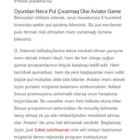
iPhone yükləmə AZ
Oyundan Necə Pul Çıxarmaq Olar Aviator Game
Bonusdan istifadə edərək, oyun hesabınıza 3 hundred
brancata qədər pul qazana bilərsiniz. Bu jua xərclənən
pulu itirmək riski olmadan mərc oynamağı öyrənə
bilərsiniz.
O, İnternet istifadəçilərinə təkcə növbəti idman yarışına
mərc etmək imkanı deyil, həm də hər zövqə uyğun
qumar proqramlarının böyük kataloqu təklif edir. Həm
təcrübəli qumarbaz, həm də yeni başlayanlar mərc edib
böyük pul mükafatı əldə edə bilərlər. Aviator mərc etmək
üçün portalın müştərisi balansını doldurmalıdır. Added
bonus promosyonu avtomatik olaraq onun hesabına
köçürüləcək. Bu vəsaitlər mərc kimi istifadə oluna bilər.
Bonus proqramının təfərrüatları ilə müvafiq bölmədə
tanış olmaq və ya site rəhbərliyindən məsləhət almaq
olar. Aviator’ de uma risk etməmək vacibdir. Başlamaq
üçün, just
1xbet azerbaycan
one win onlayn kazinonun
müştərisi demo rejimində proqram məhsulunun