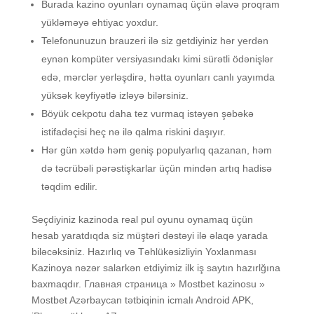
Burada kazino oyunları oynamaq üçün əlavə proqram
yükləməyə ehtiyac yoxdur.
Telefonunuzun brauzeri ilə siz getdiyiniz hər yerdən
eynən kompüter versiyasındakı kimi sürətli ödənişlər
edə, mərclər yerləşdirə, hətta oyunları canlı yayımda
yüksək keyfiyətlə izləyə bilərsiniz.
Böyük cekpotu daha tez vurmaq istəyən şəbəkə
istifadəçisi heç nə ilə qalma riskini daşıyır.
Hər gün xətdə həm geniş populyarlıq qazanan, həm
də təcrübəli pərəstişkarlar üçün mindən artıq hadisə
təqdim edilir.
Seçdiyiniz kazinoda real pul oyunu oynamaq üçün
hesab yaratdıqda siz müştəri dəstəyi ilə əlaqə yarada
biləcəksiniz. Hazırlıq və Təhlükəsizliyin Yoxlanması
Kazinoya nəzər salarkən etdiyimiz ilk iş saytın hazırlğına
baxmaqdır. Главная страница » Mostbet kazinosu »
Mostbet Azərbaycan tətbiqinin icmalı Android APK,