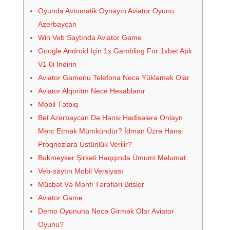
Oyunda Avtomatik Oynayın Aviator Oyunu
Azerbaycan
Win Veb Saytında Aviator Game
Google Android Için 1x Gambling For 1xbet Apk
V1 0i Indirin
Aviator Gamenu Telefona Necə Yükləmək Olar
Aviator Alqoritm Necə Hesablanır
Mоbil Tətbiq
Bet Azerbaycan Də Hansi Hadi̇sələrə Onlayn
Mərc Etmək Mümkündür? İdman Üzrə Hansi
Proqnozlara Üstünlük Veri̇li̇r?
Bukmеykеr Şirkəti Hаqqındа Ümumi Məlumаt
Veb-saytın Mobil Versiyası
Müsbət Və Mənfi Tərəfləri Bitslеr
Aviator Game
Demo Oyununa Necə Girmək Olar Aviator
Oyunu?