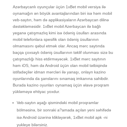
Azərbaycanlı oyunçular üçün 1xBet mobil versiya ilə
oynamağın ən böyük avantajlarından biri isə həm mobil
veb-saytın, həm də applikasiyaların Azərbaycan dilinə
dəstəkləməsidir. 1xBet mobil Azerbaycan ilə bağlı
yeganə çatışmazlıq kimi isə ödəniş üsulları arasında
mobil telefonlara spesifik olan ödəniş üsullarının
olmamasını qəbul etmək olar. Ancaq mərc saytında
baçqa çoxsaylı ödəniş üsullarının təklif olunması sizə bu
çatışmazlığı hiss etdirməyəcək. 1xBet mərc saytının
həm iOS, həm də Android üçün olan mobil tətbiqində
istifadəçilər idman mərcləri ilə yanaşı, onlayn kazino
oyunlarında da şanslarını sınamaq imkanına sahibdir.
Burada kazino oyunları oynamaq üçün əlavə proqram
yükləməyə ehtiyac yoxdur.
Veb-saytın aşağı qismindəki mobil proqramlar
bölməsinə, bir sonraki a?amada açılan yeni səhifədə
isə Android üzərinə klikləyərək, 1xBet mobil apk -ni
yukleye bilərsiniz.