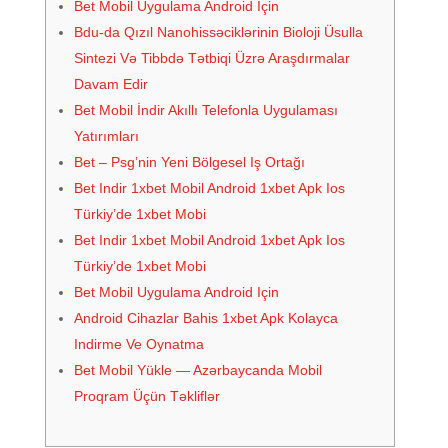
Bet Mobil Uygulama Android Için
Bdu-da Qızıl Nanohissəciklərinin Bioloji Üsulla
Sintezi Və Tibbdə Tətbiqi Üzrə Araşdırmalar
Davam Edir
Bet Mobil İndir Akıllı Telefonla Uygulaması
Yatırımları
Bet – Psg’nin Yeni Bölgesel Iş Ortağı
Bet Indir 1xbet Mobil Android 1xbet Apk Ios
Türkiy’de 1xbet Mobi
Bet Indir 1xbet Mobil Android 1xbet Apk Ios
Türkiy’de 1xbet Mobi
Bet Mobil Uygulama Android Için
Android Cihazlar Bahis 1xbet Apk Kolayca
Indirme Ve Oynatma
Bet Mobil Yükle — Azərbaycanda Mobil
Proqram Üçün Təkliflər