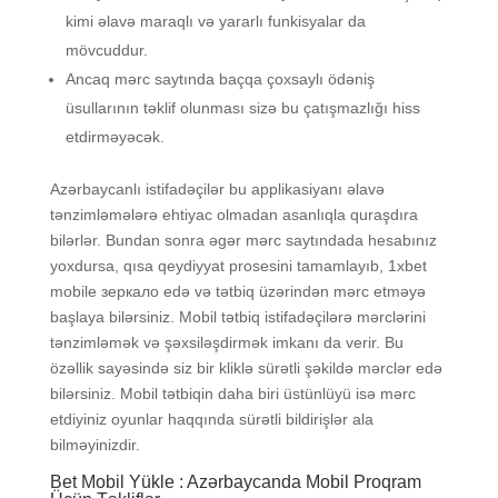
kimi əlavə maraqlı və yararlı funkisyalar da
mövcuddur.
Ancaq mərc saytında baçqa çoxsaylı ödəniş
üsullarının təklif olunması sizə bu çatışmazlığı hiss
etdirməyəcək.
Azərbaycanlı istifadəçilər bu applikasiyanı əlavə
tənzimləmələrə ehtiyac olmadan asanlıqla quraşdıra
bilərlər. Bundan sonra əgər mərc saytındada hesabınız
yoxdursa, qısa qeydiyyat prosesini tamamlayıb, 1xbet
mobile зеркало edə və tətbiq üzərindən mərc etməyə
başlaya bilərsiniz. Mobil tətbiq istifadəçilərə mərclərini
tənzimləmək və şəxsiləşdirmək imkanı da verir. Bu
özəllik sayəsində siz bir kliklə sürətli şəkildə mərclər edə
bilərsiniz. Mobil tətbiqin daha biri üstünlüyü isə mərc
etdiyiniz oyunlar haqqında sürətli bildirişlər ala
bilməyinizdir.
Bet Mobil Yükle : Azərbaycanda Mobil Proqram