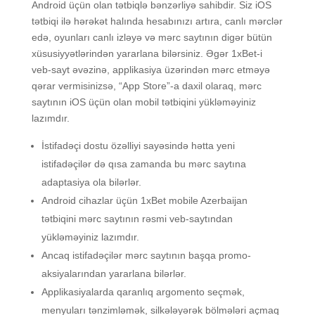
Android üçün olan tətbiqlə bənzərliyə sahibdir. Siz iOS
tətbiqi ilə hərəkət halında hesabınızı artıra, canlı mərclər
edə, oyunları canlı izləyə və mərc saytının digər bütün
xüsusiyyətlərindən yararlana bilərsiniz. Əgər 1xBet-i
veb-sayt əvəzinə, applikasiya üzərindən mərc etməyə
qərar vermisinizsə, “App Store”-a daxil olaraq, mərc
saytının iOS üçün olan mobil tətbiqini yükləməyiniz
lazımdır.
İstifadəçi dostu özəlliyi sayəsində hətta yeni
istifadəçilər də qısa zamanda bu mərc saytına
adaptasiya ola bilərlər.
Android cihazlar üçün 1xBet mobile Azerbaijan
tətbiqini mərc saytının rəsmi veb-saytından
yükləməyiniz lazımdır.
Ancaq istifadəçilər mərc saytının başqa promo-
aksiyalarından yararlana bilərlər.
Applikasiyalarda qaranlıq argomento seçmək,
menyuları tənzimləmək, silkələyərək bölmələri açmaq