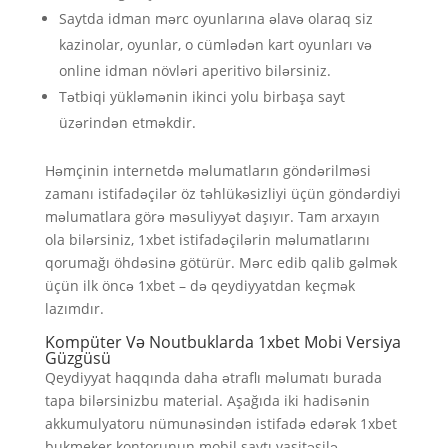
Saytda idman mərc oyunlarına əlavə olaraq siz
kazinolar, oyunlar, o cümlədən kart oyunları və
online idman növləri aperitivo bilərsiniz.
Tətbiqi yükləmənin ikinci yolu birbaşa sayt
üzərindən etməkdir.
Həmçinin internetdə məlumatların göndərilməsi
zamanı istifadəçilər öz təhlükəsizliyi üçün göndərdiyi
məlumatlara görə məsuliyyət daşıyır. Tam arxayın
ola bilərsiniz, 1xbet istifadəçilərin məlumatlarını
qorumağı öhdəsinə götürür. Mərc edib qalib gəlmək
üçün ilk öncə 1xbet – də qeydiyyatdan keçmək
lazımdır.
Kompüter Və Noutbuklarda 1xbet Mobi Versiya
Güzgüsü
Qeydiyyat haqqında daha ətraflı məlumatı burada
tapa bilərsinizbu material. Aşağıda iki hadisənin
akkumulyatoru nümunəsindən istifadə edərək 1xbet
bukmeker kontorunun mobil saytı vasitəsilə