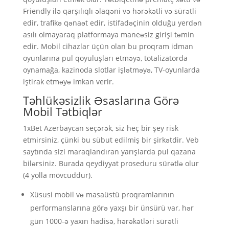
Friendly ilə qarşılıqlı əlaqəni və hərəkətli və sürətli
edir, trafikə qənaət edir, istifadəçinin olduğu yerdən
asılı olmayaraq platformaya maneəsiz girişi təmin
edir. Mobil cihazlar üçün olan bu proqram idman
oyunlarına pul qoyuluşları etməyə, totalizatorda
oynamağa, kazinoda slotlar işlətməyə, TV-oyunlarda
iştirak etməyə imkan verir.
Təhlükəsizlik Əsaslarına Görə
Mobil Tətbiqlər
1xBet Azerbaycan seçərək, siz heç bir şey risk
etmirsiniz, çünki bu sübut edilmiş bir şirkətdir. Veb
saytında sizi maraqlandıran yarışlarda pul qazana
bilərsiniz. Burada qeydiyyat proseduru sürətlə olur
(4 yolla mövcuddur).
Xüsusi mobil və masaüstü proqramlarının
performanslarına görə yaxşı bir ünsürü var, hər
gün 1000-ə yaxın hadisə, hərəkətləri sürətli