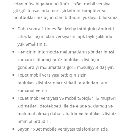
edən müsabiqələrə bölünür. 1xBet mobil versiya
güzgüsü əsasında mərc şirkətinin kompüter və
noutbuklarınız üçün olan tətbiqini yükləyə bilərsiniz.
Daha sonra 1 times Bet Moby tətbiqinin Android
cihazlar üçün olan versiyasını apk faylı şəklində
yükləməlisiniz.
Həmçinin internetdə məlumatların göndərilməsi
zamanı istifadəçilər öz təhlükəsizliyi üçün
göndərdiyi məlumatlara görə məsuliyyət daşıyır.
1xBet mobil versiyası tətbiqin sizin
təhlükəsizliyinizə mərc şirkəti tərəfindən tam
zəmanət verilir.
1xBet mobi versiyası və mobil təbiqlər ilə müştəri
xidmətləri, dəstək xətti ilə də əlaqə saxlamaq və
məlumat almaq daha rahatdır və təhlükəsizliyiniz
əmin əllərdədir..
Saytın 1xBet mobile versiyası telefonlarınızda