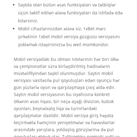
Saytda olan bütün əsas funksiyaları və tətbiqlər
üçün təklif edilən əlavə funksiyaları da istifadə edə
bilərsiniz.
Mobil cihazlarınızdan əlavə siz, 1xBet mərc
şirkətinin 1xbet mobil versiya güzgüsü versiyasını
yükləmək istəyirsinizsə bu weil mümkündür.
Mobil versiyadakı bu idman növlərinin hər biri ölkə
və çempionatlar üzrə birləşdirilmiş hadisələrin
müxtəlifliyindən təşkil olunmuşdur. Saytın mobil
versiyası vasitəsilə pul qoyuluşları edən oyunçu hər
gün yüzlərlə oyun və qarşılaşmaya çıxış əldə edir.
Saytın mobil versiyasının bu siyahısına konkret
ölkənin əsas liqası, bir neçə aşağı divizion, kubok
oyunları, beynəlxalq liqa və turnirlərdəki
qarşılaşmalar daxildir. Mobil versiya giriş həyata
keçirməklə həmçinin yeniyetmələr və həvəskarlar
arasındakı yarışlara, yoldaşlıq görüşlərinə də pul
qoyuluşları etmək olar. Tətbiqetmə prematç xətti və