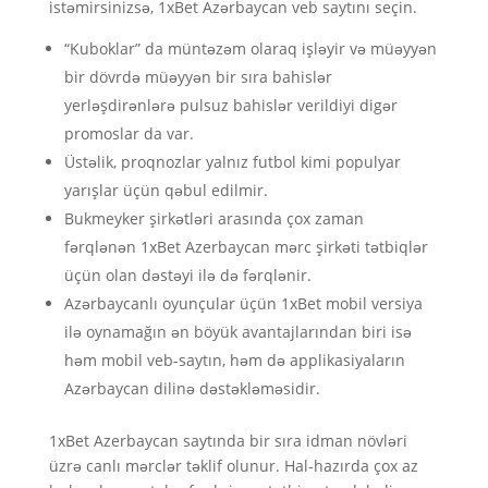
istəmirsinizsə, 1xBet Azərbaycan veb saytını seçin.
“Kuboklar” da müntəzəm olaraq işləyir və müəyyən
bir dövrdə müəyyən bir sıra bahislər
yerləşdirənlərə pulsuz bahislər verildiyi digər
promoslar da var.
Üstəlik, proqnozlar yalnız futbol kimi populyar
yarışlar üçün qəbul edilmir.
Bukmeyker şirkətləri arasında çox zaman
fərqlənən 1xBet Azerbaycan mərc şirkəti tətbiqlər
üçün olan dəstəyi ilə də fərqlənir.
Azərbaycanlı oyunçular üçün 1xBet mobil versiya
ilə oynamağın ən böyük avantajlarından biri isə
həm mobil veb-saytın, həm də applikasiyaların
Azərbaycan dilinə dəstəkləməsidir.
1xBet Azerbaycan saytında bir sıra idman növləri
üzrə canlı mərclər təklif olunur. Hal-hazırda çox az