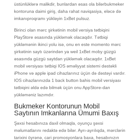
üstünlüklərə malikdir, bunlardan əsas ola bilərbukmeker
kontoruna daimi giriş, daha rahat naviqasiya, eləcə də
imkanıproqramı yükləyin 1xBet pulsuz.
Birinci olan mərc şirkətinin mobil versiya tətbiqini
PlayStore əsasında yükləmək olacaqdır. Tətbiqi
yükləmənin ikinci yolu isə, onu en este momento mərc
şirkətinin saytı üzərindən ya weil 1xBet moby güzgü
əsasında güzgü saytdan yükləmək olacaqdır. 1xBet
mobil versiyası tətbiqi IOS əməliyyat sistemi dəstəkli
iPhone və apple ipad cihazlarınız üçün də dəstəyi vardır.
IOS cihazlarınızda 1 back button bahis mobil versiyası
tətbiqini əldə edə bilmək üçün onu AppStore-dan
yükləməniz lazımdır.
Bukmeker Kontorunun Mobil
Saytının Imkanlarına Ümumi Baxış
Şəxsi hesabınıza daxil olmaqla, oyunçu şəxsi
məlumatlarını redaktə edə bilər. Ayrı-ayrılıqda, mərclərin
tarixini öyrənə, cari promosyonlara baxa, hesabınızın