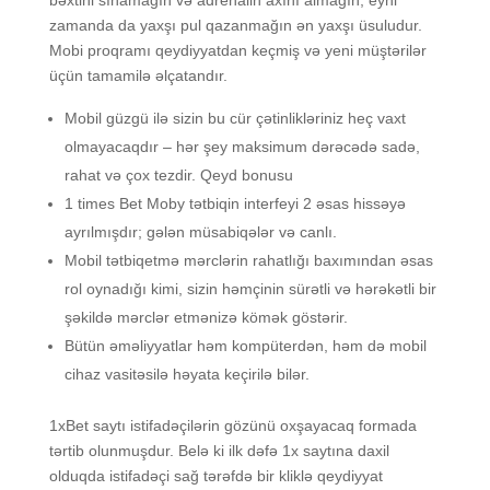
bəxtini sınamağın və adrenalin axını almağın, eyni
zamanda da yaxşı pul qazanmağın ən yaxşı üsuludur.
Mobi proqramı qeydiyyatdan keçmiş və yeni müştərilər
üçün tamamilə əlçatandır.
Mobil güzgü ilə sizin bu cür çətinlikləriniz heç vaxt
olmayacaqdır – hər şey maksimum dərəcədə sadə,
rahat və çox tezdir. Qeyd bonusu
1 times Bet Moby tətbiqin interfeyi 2 əsas hissəyə
ayrılmışdır; gələn müsabiqələr və canlı.
Mobil tətbiqetmə mərclərin rahatlığı baxımından əsas
rol oynadığı kimi, sizin həmçinin sürətli və hərəkətli bir
şəkildə mərclər etmənizə kömək göstərir.
Bütün əməliyyatlar həm kompüterdən, həm də mobil
cihaz vasitəsilə həyata keçirilə bilər.
1xBet saytı istifadəçilərin gözünü oxşayacaq formada
tərtib olunmuşdur. Belə ki ilk dəfə 1x saytına daxil
olduqda istifadəçi sağ tərəfdə bir kliklə qeydiyyat