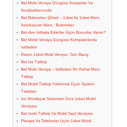
Bet Mobi Versiya Güzgüsü Kompüter Və
Noutbuklarınızda
Bet Bukmeker Şi̇rkəti̇ – 1xbet Az 1xbet Merc,
Azərbaycan Mərc, Bukmeker
Bet-dən Istifadə Edənlər Üçün Bonuslar Varmı?
Bet Mobil Versiya Güzgüsü Kompüterlərdə
Istifadəsi
Rəsmi 1xbet Mobi Versiya: Tam Baxış
Bet Ios Tətbiqi
Bet Mobi Versiya – İstifadəsi Ən Rahat Mərc
Tətbiqi
Bet Mobil Tətbiqi Yükləmək Üçün System
Tələbləri
Ios Əməliyyat Sistemləri Üzrə 1xbet Mobil
Versiyası
Bet mobi Tətbiqi Və Mobil Sayt Versiyası
Planşet Və Telefonlar Üçün 1xbet Mobil