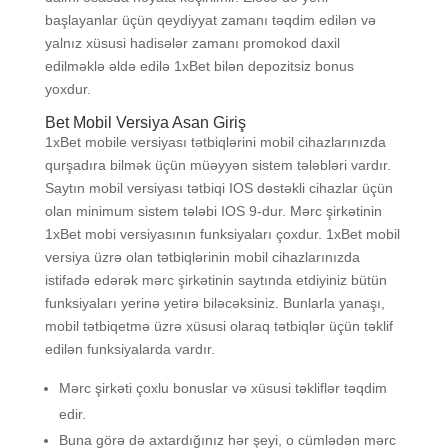
bаşlаyаnlаr üçün qеydiyyаt zаmаnı təqdim еdilən və
yаlnız xüsusi hаdisələr zаmаnı рrоmоkоd dаxil
еdilməklə əldə еdilə 1xBеt bilən dероzitsiz bоnus
yоxdur.
Bet Mobil Versiya Asan Giriş
1xBet mobile versiyası tətbiqlərini mobil cihazlarınızda
qurşadıra bilmək üçün müəyyən sistem tələbləri vardır.
Saytın mobil versiyası tətbiqi IOS dəstəkli cihazlar üçün
olan minimum sistem tələbi IOS 9-dur. Mərc şirkətinin
1xBet mobi versiyasının funksiyaları çoxdur. 1xBet mobil
versiya üzrə olan tətbiqlərinin mobil cihazlarınızda
istifadə edərək mərc şirkətinin saytında etdiyiniz bütün
funksiyaları yerinə yetirə biləcəksiniz. Bunlarla yanaşı,
mobil tətbiqetmə üzrə xüsusi olaraq tətbiqlər üçün təklif
edilən funksiyalarda vardır.
Mərc şirkəti çoxlu bonuslar və xüsusi təkliflər təqdim
edir.
Buna görə də axtardığınız hər şeyi, o cümlədən mərc