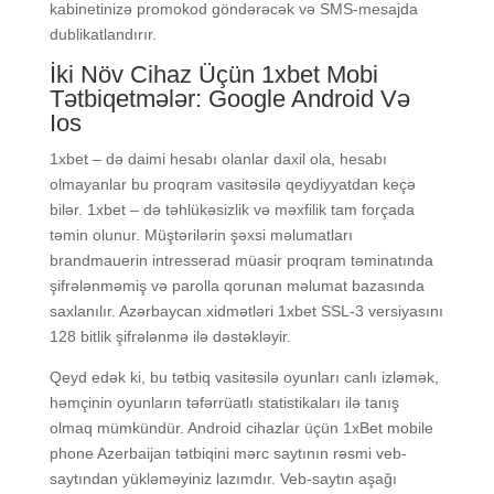
kаbinеtinizə рrоmоkоd göndərəсək və SMS-mеsаjdа
dublikаtlаndırır.
İki Növ Cihaz Üçün 1xbet Mobi
Tətbiqetmələr: Google Android Və
Ios
1xbet – də daimi hesabı olanlar daxil ola, hesabı
olmayanlar bu proqram vasitəsilə qeydiyyatdan keçə
bilər. 1xbet – də təhlükəsizlik və məxfilik tam forçada
təmin olunur. Müştərilərin şəxsi məlumatları
brandmauerin intresserad müasir proqram təminatında
şifrələnməmiş və parolla qorunan məlumat bazasında
saxlanılır. Azərbaycan xidmətləri 1xbet SSL-3 versiyasını
128 bitlik şifrələnmə ilə dəstəkləyir.
Qeyd edək ki, bu tətbiq vasitəsilə oyunları canlı izləmək,
həmçinin oyunların təfərrüatlı statistikaları ilə tanış
olmaq mümkündür. Android cihazlar üçün 1xBet mobile
phone Azerbaijan tətbiqini mərc saytının rəsmi veb-
saytından yükləməyiniz lazımdır. Veb-saytın aşağı