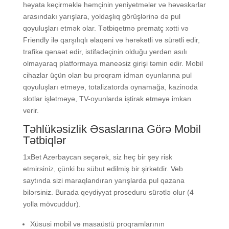
həyata keçirməklə həmçinin yeniyetmələr və həvəskarlar
arasındakı yarışlara, yoldaşlıq görüşlərinə də pul
qoyuluşları etmək olar. Tətbiqetmə prematç xətti və
Friendly ilə qarşılıqlı əlaqəni və hərəkətli və sürətli edir,
trafikə qənaət edir, istifadəçinin olduğu yerdən asılı
olmayaraq platformaya maneəsiz girişi təmin edir. Mobil
cihazlar üçün olan bu proqram idman oyunlarına pul
qoyuluşları etməyə, totalizatorda oynamağa, kazinoda
slotlar işlətməyə, TV-oyunlarda iştirak etməyə imkan
verir.
Təhlükəsizlik Əsaslarına Görə Mobil
Tətbiqlər
1xBet Azerbaycan seçərək, siz heç bir şey risk
etmirsiniz, çünki bu sübut edilmiş bir şirkətdir. Veb
saytında sizi maraqlandıran yarışlarda pul qazana
bilərsiniz. Burada qeydiyyat proseduru sürətlə olur (4
yolla mövcuddur).
Xüsusi mobil və masaüstü proqramlarının