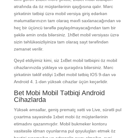
ətrafında da öz müştərilərinin qayğısına qalır. Mərc
şirkətinin tətbiqi üzrə mobil versiya giriş edərkən
məlumatlarınızın tam olaraq məxfi saxlanacağından və
heç bir üçüncü tərəflə paylaşılmayacağından tam bir
şəkilə əmin onda bilərsiniz. 1hBet mobil versiyası üzrə
sizin təhlükəsizliyinizə tam olaraq sayt tərəfindən
zəmanət verilir.
Qeyd etdiyimiz kimi, siz 1xBet mobil tətbiqini öz mobil
cihazlarınızda yükləyə və quraşdıra bilərsiniz. Mərc
şirkətinin təklif etdiyi 1xBet mobil tətbiq IOS 9-dan və
Android 4. 1-dən yüksək cihazlar üçün keçərlidir.
Bet Mobi Mobil Tətbiqi Android
Cihazlarda
Yüksək əmsallar, geniş prematç xətti və Live, sürətli pul
çıxartma sayəsində 1xbet mobi öz müştərilərinin
etimadını qazanmışdır. Mobil bukmeker kontoru
vasitəsilə idman oyunlarına pul qoyuluşları etmək öz