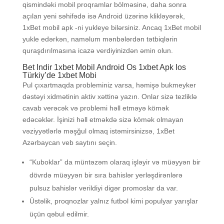
qismindəki mobil proqramlar bölməsinə, daha sonra
açılan yeni səhifədə isə Android üzərinə klikləyərək,
1xBet mobil apk -ni yukleye bilərsiniz. Ancaq 1xBet mobil
yukle edərkən, naməlum mənbələrdən tətbiqlərin
quraşdırılmasına icazə verdiyinizdən əmin olun.
Bet Indir 1xbet Mobil Android Os 1xbet Apk Ios
Türkiy’de 1xbet Mobi
Pul çıxartmaqda probleminiz varsa, həmişə bukmeyker
dəstəyi xidmətinin aktiv xəttinə yazın. Onlar sizə tezliklə
cavab verəcək və problemi həll etməyə kömək
edəcəklər. İşinizi həll etməkdə sizə kömək olmayan
vəziyyətlərlə məşğul olmaq istəmirsinizsə, 1xBet
Azərbaycan veb saytını seçin.
“Kuboklar” da müntəzəm olaraq işləyir və müəyyən bir
dövrdə müəyyən bir sıra bahislər yerləşdirənlərə
pulsuz bahislər verildiyi digər promoslar da var.
Üstəlik, proqnozlar yalnız futbol kimi populyar yarışlar
üçün qəbul edilmir.