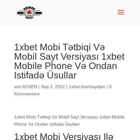
1xbet Mobi Tətbiqi Və
Mobil Sayt Versiyası 1xbet
Mobile Phone Və Ondan
Istifadə Üsullar
von
AOXEN
|
Sep 2, 2022
|
1xbet Azerbaydjan
|
0
Kommentare
1xbet Mobi Tətbiqi Və Mobil Sayt Versiyası 1xbet Mobile
Phone Və Ondan Istifadə Üsulları
1xbet Mobi Versiyası Ilə