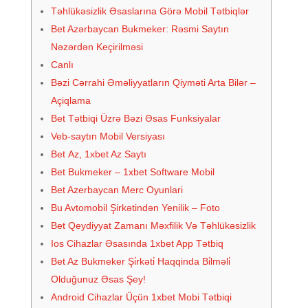
Təhlükəsizlik Əsaslarına Görə Mobil Tətbiqlər
Bet Azərbaycan Bukmeker: Rəsmi Saytın
Nəzərdən Keçirilməsi
Canlı
Bəzi Cərrahi Əməliyyatların Qiyməti Arta Bilər –
Açiqlama
Bet Tətbiqi Üzrə Bəzi Əsas Funksiyalar
Veb-saytın Mobil Versiyası
Bet Az, 1xbet Az Saytı
Bet Bukmeker – 1xbet Software Mobil
Bet Azerbaycan Merc Oyunlari
Bu Avtomobil Şirkətindən Yenilik – Foto
Bet Qeydiyyat Zamanı Məxfilik Və Təhlükəsizlik
Ios Cihazlar Əsasında 1xbet App Tətbiq
Bet Az Bukmeker Şi̇rkəti̇ Haqqinda Bi̇lməli̇
Olduğunuz Əsas Şey!
Android Cihazlar Üçün 1xbet Mobi Tətbiqi