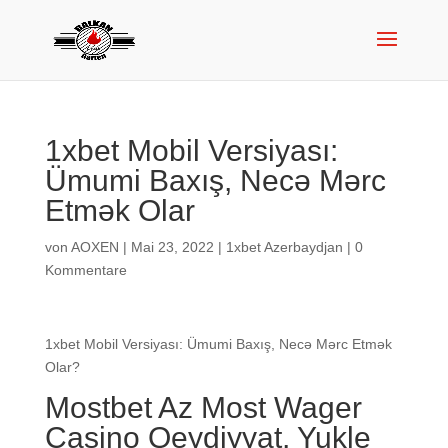
1xbet Mobil Versiyası:
Ümumi Baxış, Necə Mərc
Etmək Olar
von
AOXEN
|
Mai 23, 2022
|
1xbet Azerbaydjan
|
0
Kommentare
1xbet Mobil Versiyası: Ümumi Baxış, Necə Mərc Etmək
Olar?
Mostbet Az Most Wager
Casino Qeydiyyat, Yukle