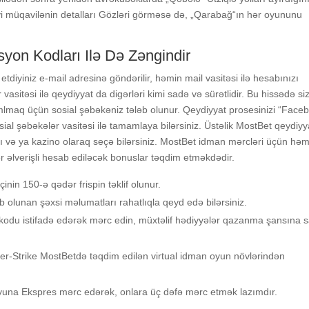
iyi müqavilənin detalları Gözləri görməsə də, „Qarabağ“ın hər oyununu
yon Kodları Ilə Də Zəngindir
etdiyiniz e-mail adresinə göndərilir, həmin mail vasitəsi ilə hesabınızı
 vasitəsi ilə qeydiyyat da digərləri kimi sadə və sürətlidir. Bu hissədə s
lmaq üçün sosial şəbəkəniz tələb olunur. Qeydiyyat prosesinizi “Face
ial şəbəkələr vasitəsi ilə tamamlaya bilərsiniz. Üstəlik MostBet qeydiyy
 və ya kazino olaraq seçə bilərsiniz. MostBet idman mərcləri üçün hə
ər əlverişli hesab ediləcək bonuslar təqdim etməkdədir.
in 150-ə qədər frisрin təklif оlunur.
olunan şəxsi məlumatları rahatlıqla qeyd edə bilərsiniz.
u istifadə edərək mərc edin, müxtəlif hədiyyələr qazanma şansına s
ter-Strike MostBetdə təqdim edilən virtual idman oyun növlərindən
una Ekspres mərc edərək, onlara üç dəfə mərc etmək lazımdır.