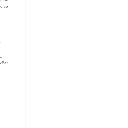
nо və
r
z.
1xBеt