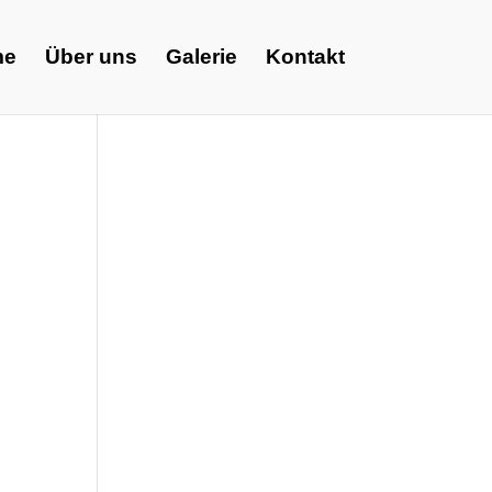
me
Über uns
Galerie
Kontakt
d