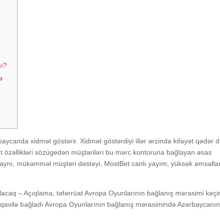
mı?
ə
aycanda xidmət göstərir. Xidmət göstərdiyi illər ərzində kifayət qədər 
t özəllikləri sözügedən müştəriləri bu mərc kontoruna bağlayan əsas
 dizaynı, mükəmməl müştəri dəstəyi, MostBet canlı yayım, yüksək əmsalla
acaq – Açıqlama, təfərrüat Avropa Oyunlarının bağlanış mərasimi keçiri
müqavilə bağladı Avropa Oyunlarının bağlanış mərasimində Azərbaycanı