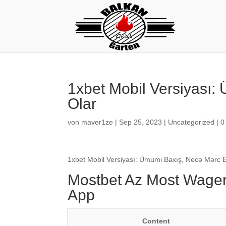
1xbet Mobil Versiyası
Olar
von
maver1ze
|
Sep 25, 2023
|
Uncategorized
|
0
1xbet Mobil Versiyası: Ümumi Baxış, Necə Mərc 
Mostbet Az Most Wager
App
Content