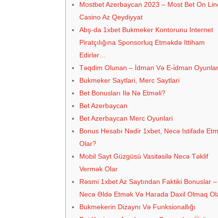
Mostbet Azerbaycan 2023 – Most Bet On Lin
Casino Az Qeydiyyat
Abş-da 1xbet Bukmeker Kontorunu Internet
Piratçılığına Sponsorluq Etməkdə Ittiham
Edirlər…
Təqdim Olunan – İdman Və E-i̇dman Oyunlar
Bukmeker Saytlari, Merc Saytlari
Bet Bonusları Ilə Nə Etməli?
Bet Azerbaycan
Bet Azerbaycan Merc Oyunlari
Bonus Hesabı Nədir 1xbet, Necə Istifadə Et
Olar?
Mobil Sayt Güzgüsü Vasitəsilə Necə Təklif
Vermək Olar
Rəsmi 1xbet Az Saytından Faktiki Bonuslar –
Necə Əldə Etmək Və Harada Daxil Olmaq Ol
Bukmekerin Dizaynı Və Funksionallığı