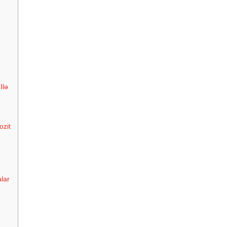
Ilə
ozit
lar