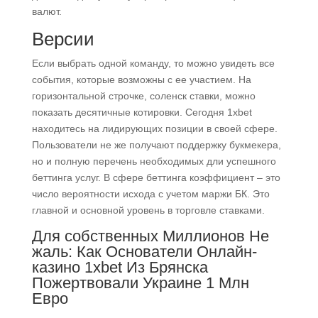
валют.
Версии
Если выбрать одной команду, то можно увидеть все
события, которые возможны с ее участием. На
горизонтальной строчке, соленск ставки, можно
показать десятичные котировки. Сегодня 1xbet
находитесь на лидирующих позиции в своей сфере.
Пользователи не же получают поддержку букмекера,
но и полную перечень необходимых дли успешного
беттинга услуг. В сфере беттинга коэффициент – это
число вероятности исхода с учетом маржи БК. Это
главной и основной уровень в торговле ставками.
Для собственных Миллионов Не
жаль: Как Основатели Онлайн-
казино 1xbet Из Брянска
Пожертвовали Украине 1 Млн
Евро