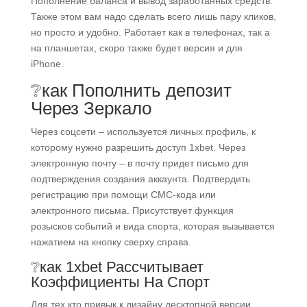
Пополнение баланса и вывод заработанных средств.
Также этом вам надо сделать всего лишь пару кликов,
но просто и удобно. Работает как в телефонах, так а
на планшетах, скоро также будет версия и для
iPhone.
❔как Пополнить депозит
Через Зеркало
Через соцсети – используется личных профиль, к
которому нужно разрешить доступ 1xbet. Через
электронную почту – в почту придет письмо для
подтверждения создания аккаунта. Подтвердить
регистрацию при помощи СМС-кода или
электронного письма. Присутствует функция
розысков событий и вида спорта, которая вызывается
нажатием на кнопку сверху справа.
❔как 1xbet Рассчитывает
Коэффициенты На Спорт
Ддя тех кто привык к дизайну десктопной версии,