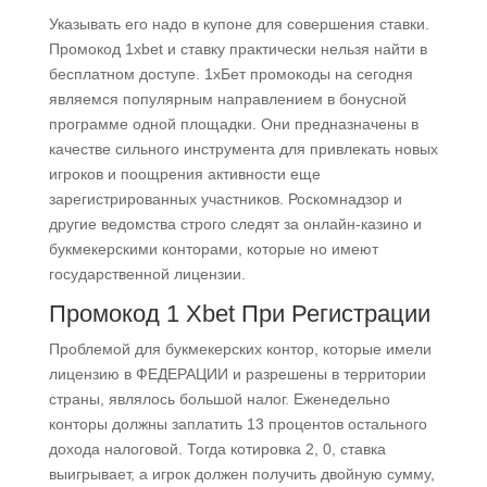
Указывать его надо в купоне для совершения ставки.
Промокод 1xbet и ставку практически нельзя найти в
бесплатном доступе. 1xБет промокоды на сегодня
являемся популярным направлением в бонусной
программе одной площадки. Они предназначены в
качестве сильного инструмента для привлекать новых
игроков и поощрения активности еще
зарегистрированных участников. Роскомнадзор и
другие ведомства строго следят за онлайн-казино и
букмекерскими конторами, которые но имеют
государственной лицензии.
Промокод 1 Xbet При Регистрации
Проблемой для букмекерских контор, которые имели
лицензию в ФЕДЕРАЦИИ и разрешены в территории
страны, являлось большой налог. Еженедельно
конторы должны заплатить 13 процентов остального
дохода налоговой. Тогда котировка 2, 0, ставка
выигрывает, а игрок должен получить двойную сумму,