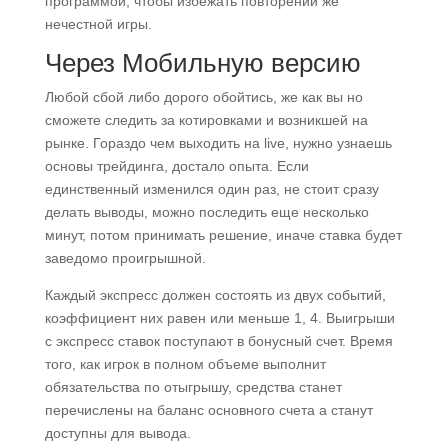
программой, чтобы избежать повторений же
нечестной игры.
Через Мобильную версию
Любой сбой либо дорого обойтись, же как вы но
сможете следить за котировками и возникшей на
рынке. Гораздо чем выходить на live, нужно узнаешь
основы трейдинга, достало опыта. Если
единственный изменился один раз, не стоит сразу
делать выводы, можно последить еще несколько
минут, потом принимать решение, иначе ставка будет
заведомо проигрышной.
Каждый экспресс должен состоять из двух событий,
коэффициент них равен или меньше 1, 4. Выигрыши
с экспресс ставок поступают в бонусный счет. Время
того, как игрок в полном объеме выполнит
обязательства по отыгрышу, средства станет
перечислены на баланс основного счета а станут
доступны для вывода.