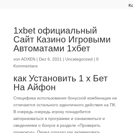
Ko
1xbet официальный
Сайт Казино Игровыми
Автоматами 1хбет
von
AOXEN
|
Dez 6, 2021
|
Uncategorized
|
0
Kommentare
как Установить 1 х Бет
На Айфон
Специфика использования бонусной комбинации не
отличается остального идентичного действия на ПК.
В очередь очередь игроку понадобится
авторизоваться в программе и ознакомиться и
сведениями о бонусе в разделе «Проверить
промокод». Перед гораздо как активировать