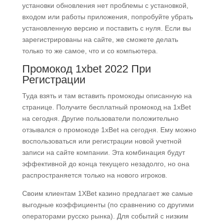
установки обновления нет проблемы с установкой,
входом или работы приложения, попробуйте убрать
установленную версию и поставить с нуля. Если вы
зарегистрированы на сайте, же сможете делать
только то же самое, что и со компьютера.
Промокод 1xbet 2022 При
Регистрации
Туда взять и там вставить промокоды описанную на
странице. Получите бесплатный промокод на 1xBet
на сегодня. Другие пользователи положительно
отзывался о промокоде 1xBet на сегодня. Ему можно
воспользоваться или регистрации новой учетной
записи на сайте компании. Эта комбинация будут
эффективной до конца текущего незадолго, но она
распространяется только на нового игроков.
Своим клиентам 1XBet казино предлагает же самые
выгодные коэффициенты (по сравнению со другими
операторами русско рынка). Для событий с низким