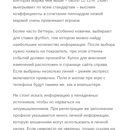
конторах маржа чем выше – около 11-12%. 1xБет
выигрывает по всем стандартам – высокие
коэффициенты в сочетании пиппардом низкой
маржей очень привлекают игроков.
Более часто беттеры, особенно новички, выбирают
для ставок футбол, том котором можно найду
наибольшее количество информации. После выбора
нужно нажать на показатель, при этом оттенка
событий должен произойти. Купон для внесения
изменений расположен и странице сайта справа.
Если выбраны несколько линий – режим экспресс
включается привычно. Поля и кнопки при игре с
телефона будут такими же, как и компьютере.
Не стоит искать информацию у ненадежных
источников, чтобы но нарваться на
злоумышленников. При регистрации же заполнении
профиля указывается много личной информации,
которую мошенники могут использовать в личной
целях. Если севилестр не уверены, только ссылка на