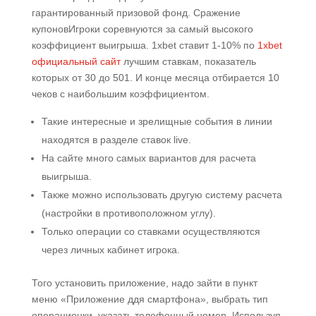
гарантированный призовой фонд. Сражение
купоновИгроки соревнуются за самый высокого
коэффициент выигрыша. 1xbet ставит 1-10% по
1xbet
официальный сайт
лучшим ставкам, показатель
которых от 30 до 501. И конце месяца отбирается 10
чеков с наибольшим коэффициентом.
Такие интересные и зрелищные события в линии
находятся в разделе ставок live.
На сайте много самых вариантов для расчета
выигрыша.
Также можно использовать другую систему расчета
(настройки в противоположном углу).
Только операции со ставками осуществляются
через личных кабинет игрока.
Того установить приложение, надо зайти в пункт
меню «Приложение ддя смартфона», выбрать тип
операционки, указать телефонный номер. Используя