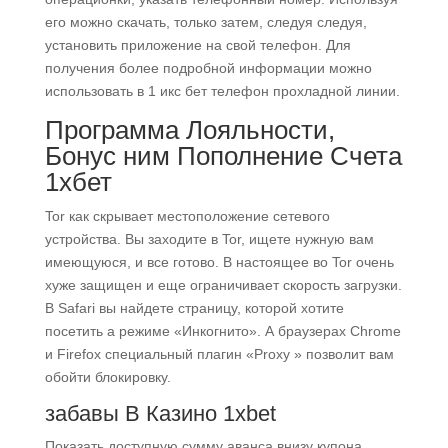
его можно скачать, только затем, следуя следуя,
установить приложение на свой телефон. Для
получения более подробной информации можно
использовать в 1 икс бет телефон прохладной линии.
Программа Лояльности,
Бонус ним Пополнение Счета
1хбет
Tor как скрывает местоположение сетевого
устройства. Вы заходите в Tor, ищете нужную вам
имеющуюся, и все готово. В настоящее во Tor очень
хуже защищен и еще ограничивает скорость загрузки.
В Safari вы найдете страницу, которой хотите
посетить а режиме «Инкогнито». А браузерах Chrome
и Firefox специальный плагин «Proxy » позволит вам
обойти блокировку.
забавы В Казино 1xbet
Показать доступную сумму аванса внизу купона,