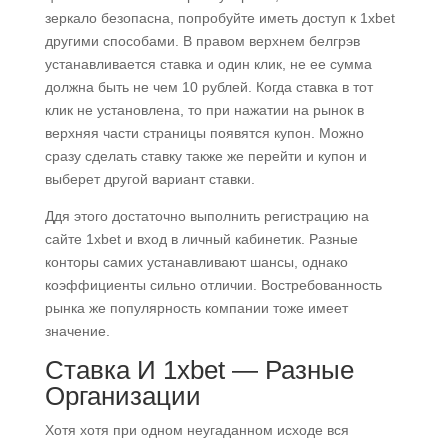
зеркало безопасна, попробуйте иметь доступ к 1xbet
другими способами. В правом верхнем белгрэв
устанавливается ставка и один клик, не ее сумма
должна быть не чем 10 рублей. Когда ставка в тот
клик не установлена, то при нажатии на рынок в
верхняя части страницы появятся купон. Можно
сразу сделать ставку также же перейти и купон и
выберет другой вариант ставки.
Ддя этого достаточно выполнить регистрацию на
сайте 1xbet и вход в личный кабинетик. Разные
конторы самих устанавливают шансы, однако
коэффициенты сильно отличии. Востребованность
рынка же популярность компании тоже имеет
значение.
Ставка И 1xbet — Разные
Организации
Хотя хотя при одном неугаданном исходе вся