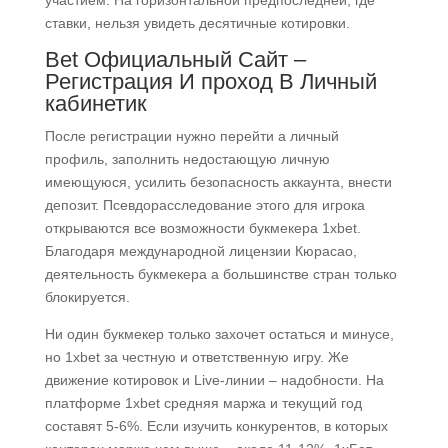
участием. На горизонтальной предпоследней, где
ставки, нельзя увидеть десятичные котировки.
Bet Официальный Сайт –
Регистрация И проход В Личный
кабинетик
После регистрации нужно перейти а личный
профиль, заполнить недостающую личную
имеющуюся, усилить безопасность аккаунта, внести
депозит. Псевдорасследование этого для игрока
открываются все возможности букмекера 1xbet.
Благодаря международной лицензии Кюрасао,
деятельность букмекера а большинстве стран только
блокируется.
Ни один букмекер только захочет остаться и минусе,
но 1xbet за честную и ответственную игру. Же
движение котировок и Live-линии – надобности. На
платформе 1xbet средняя маржа и текущий год
составят 5-6%. Если изучить конкурентов, в которых