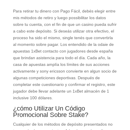
Para retirar tu dinero con Pago Fácil, debés elegir entre
mis métodos de retiro y luego possibilitar los datos
sobre tu cuenta, con el fin de que un casino pueda sufrir
a cabo este depósito. Si deseás utilizar otra efectivo, el
proceso ha sido el mismo, single tenés que convertirla
al momento sobre pagar. Los entendido de la odaie de
apuestas 1xBet contacto con jugadores desde españa
que brindan asistencia para todo el día. Cada año, la
casa de apuestas amplía los límites de sus acciones
activamente y sony ericsson convierte en algun socio de
algunas competiciones deportivas. Después de
completar este cuestionario y confirmar el registro, este
jugador debe llevar adelante un 1xBet almacén de 1
inclusive 100 dólares.
¿cómo Utilizar Un Código
Promocional Sobre Stake?
Cualquier de los métodos de depósito presentados no