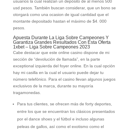
usuarios la cual realizan un depósito de al menos 500
usd pesos. También buscan considerar, que un bono se
otorgará como una ocasion de igual cantidad que el
montante depositado hastan el máximo de $4. 000
pesos.
Apuesta Durante La Liga Sobre Campeones Y
Garantiza Grandes Resultados Con Esta Oferta
1xbet – Liga Sobre Campeones 2023
Cabe destacar que este online casino dispone de mi
sección de “devolución de llamada”, en la parte
exceptional izquierda del foyer online. En la cual opción
hay mi casilla en la cual el usuario puede dejar tu
número telefónico. Para el casino llevan algunos juegos
exclusivos de la marca, durante su mayoría
tragamonedas.
Para tus clientes, se ofrecen más de forty deportes,
entre los que se encuentran los clásicos presentados
por el dance shoes y el fútbol e incluso algunas
peleas de gallos, así como el exotismo como el