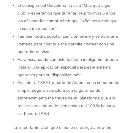
El consigna del Barcelona ha sido “Más que algun
club” y esperamos que durante los próximos 5 años
los aficionados comprueben que 1xBet sera más que
la casa de apuestas”.
También podra solicitar atención online y se abre una
ventana para chat que the permite chatear con una
operador en vivo.
Para escanearlo con este teléfono inteligente, deberá
instalar una aplicación especial para este sistema
operativo para su dispositivo móvil.
Acceder a 1XBET a partir de Argentina es sumamente
simple, seguro sumado a con la garantía de
entretenimiento the través de mi plataforma que em
recibe con el bono de bienvenida del 100 % hasta 4.
six-hundred ARS.
Es importante citar, que el bono se otorga a new los