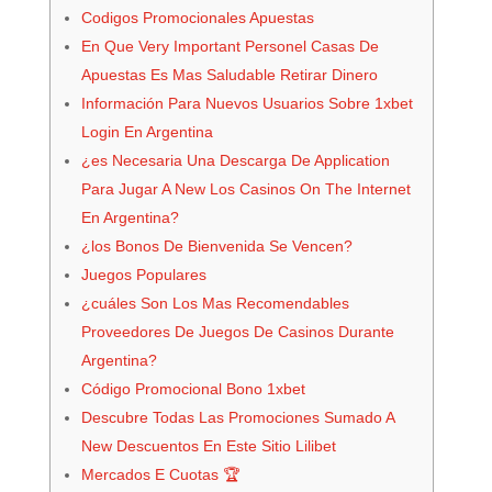
Codigos Promocionales Apuestas
En Que Very Important Personel Casas De
Apuestas Es Mas Saludable Retirar Dinero
Información Para Nuevos Usuarios Sobre 1xbet
Login En Argentina
¿es Necesaria Una Descarga De Application
Para Jugar A New Los Casinos On The Internet
En Argentina?
¿los Bonos De Bienvenida Se Vencen?
Juegos Populares
¿cuáles Son Los Mas Recomendables
Proveedores De Juegos De Casinos Durante
Argentina?
Código Promocional Bono 1xbet
Descubre Todas Las Promociones Sumado A
New Descuentos En Este Sitio Lilibet
Mercados E Cuotas 🏆