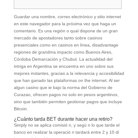
Guardar una nombre, correo electrónico y sitio internet
en este navegador para la próxima vez que haga un
comentario. Es una región o qual dispone de un gran
mercado de apostadores tanto sobre casinos
presenciales como en casinos en línea, disadvantage
regiones de grandma impacto como Buenos Aires,
Córdoba Demarcación y Chubut. La actualidad del
intriga en Argentina se encuentra en uno sobre sus
mejores instantes, gracias a la relevancia y accesibilidad
que han ganado las plataformas on the internet. Al ser
algun casino que ie bajo la norma del Gobierno de
Curazao, ofrecen pagos no solo en pesos argentinos,
sino que también permiten gestionar pagos que incluye
Bitcoin.
¿Cuánto tarda BET durante hacer una retiro?
Simply no se aplica comisió n, y segú n lo que tarde el
banco en realizar la operació n tardará entre 2 y 10 dí