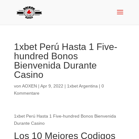
1xbet Perú Hasta 1 Five-
hundred Bonos
Bienvenida Durante
Casino
von
AOXEN
|
Apr 9, 2022
|
1xbet Argentina
|
0
Kommentare
1xbet Perú Hasta 1 Five-hundred Bonos Bienvenida
Durante Casino
Los 10 Mejores Codigos