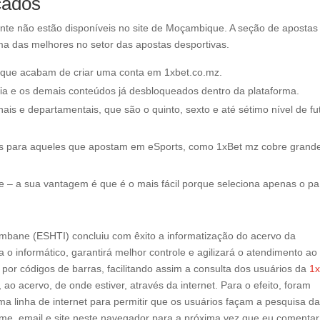
cados
nte não estão disponíveis no site de Moçambique. A seção de apostas
ma das melhores no setor das apostas desportivas.
os que acabam de criar uma conta em 1xbet.co.mz.
ia e os demais conteúdos já desbloqueados dentro da plataforma.
ais e departamentais, que são o quinto, sexto e até sétimo nível de fu
s para aqueles que apostam em eSports, como 1xBet mz cobre grand
 – a sua vantagem é que é o mais fácil porque seleciona apenas o pa
ambane (ESHTI) concluiu com êxito a informatização do acervo da
a o informático, garantirá melhor controle e agilizará o atendimento ao
 por códigos de barras, facilitando assim a consulta dos usuários da
1x
, ao acervo, de onde estiver, através da internet. Para o efeito, foram
a linha de internet para permitir que os usuários façam a pesquisa d
me, email e site neste navegador para a próxima vez que eu comentar