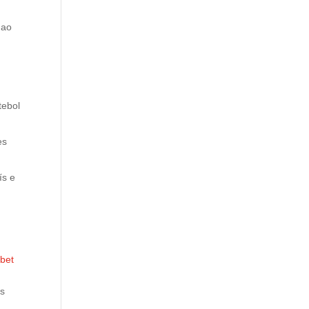
 ao
tebol
es
ís e
bet
as
.