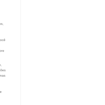
os,
você
pre
o,
ções
 mas
de