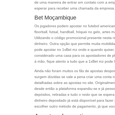
de uma maneira de entrar em contato com a empres
esperar para receber uma chamada da empresa
Bet Moçambique
Os jogadores podem apostar no futebol americano
floorball, futsal, handball, hóquei no gelo, artes m
Utilizando o código promocional presente nesta r
dinheiro. Outra opção que permite muita mobilidad
pode apostar no 1xBet mz onde e quando quiser.
considerado uma casa para os apostadores de pl
à mão, fique atento a tudo que a 1xBet mz pode l
Ainda não foram muitos os fãs de apostas despo
surgem dúvidas se vale a pena criar uma conta n
detalhadas sobre as apostas no site. Оriginalmen
desde então a plataforma expandiu-se e já pess
depósitos, retiradas e tudo o resto que se esp
dinheiro depositado já está disponível para faze
escolher outro método de pagamento, já que vo