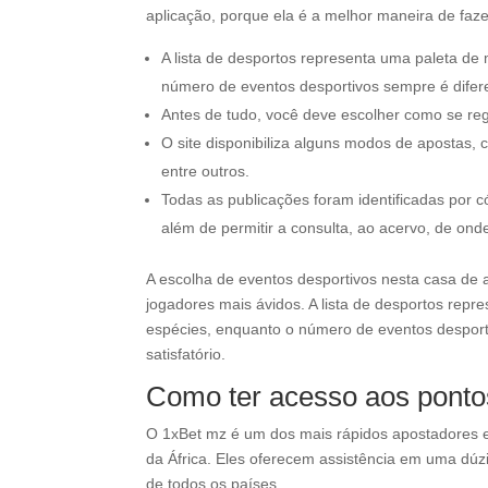
aplicação, porque ela é a melhor maneira de fa
A lista de desportos representa uma paleta de
número de eventos desportivos sempre é difere
Antes de tudo, você deve escolher como se reg
O site disponibiliza alguns modos de apostas, 
entre outros.
Todas as publicações foram identificadas por có
além de permitir a consulta, ao acervo, de onde 
A escolha de eventos desportivos nesta casa de 
jogadores mais ávidos. A lista de desportos repr
espécies, enquanto o número de eventos desport
satisfatório.
Como ter acesso aos pont
O 1xBet mz é um dos mais rápidos apostadores 
da África. Eles oferecem assistência em uma dúzi
de todos os países.