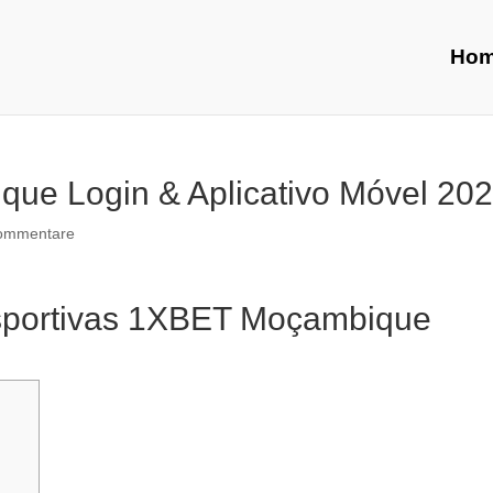
Ho
que Login & Aplicativo Móvel 20
ommentare
sportivas 1XBET Moçambique