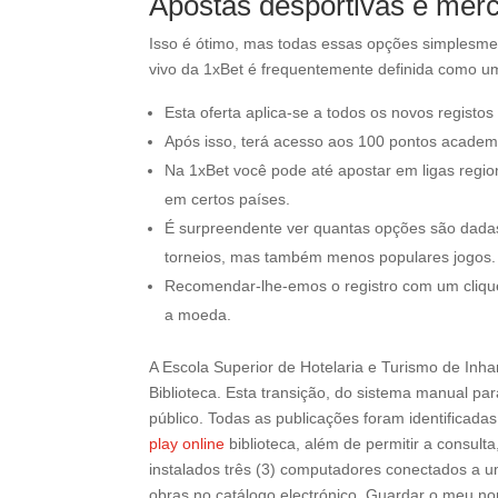
Apostas desportivas e mer
Isso é ótimo, mas todas essas opções simplesme
vivo da 1xBet é frequentemente definida como u
Esta oferta aplica-se a todos os novos regist
Após isso, terá acesso aos 100 pontos academ
Na 1xBet você pode até apostar em ligas region
em certos países.
É surpreendente ver quantas opções são dada
torneios, mas também menos populares jogos.
Recomendar-lhe-emos o registro com um clique
a moeda.
A Escola Superior de Hotelaria e Turismo de Inh
Biblioteca. Esta transição, do sistema manual par
público. Todas as publicações foram identificadas
play online
biblioteca, além de permitir a consulta
instalados três (3) computadores conectados a um
obras no catálogo electrónico. Guardar o meu no