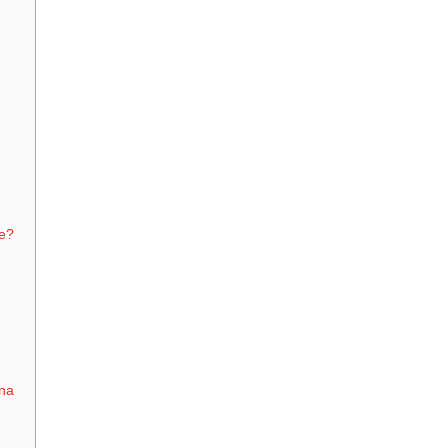
t
e?
 na
o