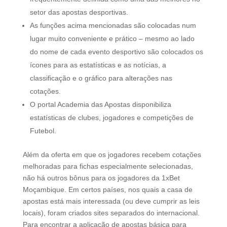
setor das apostas desportivas.
As funções acima mencionadas são colocadas num
lugar muito conveniente e prático – mesmo ao lado
do nome de cada evento desportivo são colocados os
ícones para as estatísticas e as notícias, a
classificação e o gráfico para alterações nas
cotações.
O portal Academia das Apostas disponibiliza
estatísticas de clubes, jogadores e competições de
Futebol.
Além da oferta em que os jogadores recebem cotações
melhoradas para fichas especialmente selecionadas,
não há outros bônus para os jogadores da 1xBet
Moçambique. Em certos países, nos quais a casa de
apostas está mais interessada (ou deve cumprir as leis
locais), foram criados sites separados do internacional.
Para encontrar a aplicação de apostas básica para