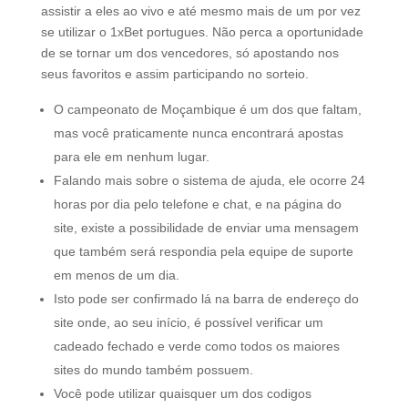
assistir a eles ao vivo e até mesmo mais de um por vez
se utilizar o 1xBet portugues. Não perca a oportunidade
de se tornar um dos vencedores, só apostando nos
seus favoritos e assim participando no sorteio.
O campeonato de Moçambique é um dos que faltam,
mas você praticamente nunca encontrará apostas
para ele em nenhum lugar.
Falando mais sobre o sistema de ajuda, ele ocorre 24
horas por dia pelo telefone e chat, e na página do
site, existe a possibilidade de enviar uma mensagem
que também será respondia pela equipe de suporte
em menos de um dia.
Isto pode ser confirmado lá na barra de endereço do
site onde, ao seu início, é possível verificar um
cadeado fechado e verde como todos os maiores
sites do mundo também possuem.
Você pode utilizar quaisquer um dos codigos