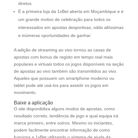
diretos.
É a primeira loja da 1xBet aberta em Moçambique e é
um grande motivo de celebração para todos os
interessados em apostas desportivas, odds altíssimas
e inúmeras oportunidades de ganhar.
A adição de streaming ao vivo tornou as casas de
apostas com bonus de registo em tempo real mais
populares e virtuais todos os jogos disponíveis na seção
de apostas ao vivo também são transmitidos ao vivo.
Aqueles que possuem um smartphone moderno ou
tablet pode até usá-los para assistir os jogos em
movimento.
Baixe a aplicação
O site disponibiliza alguns modos de apostas, como
resultado correto, tendência de jogo e qual equipa irá
marca primeiro, entre outros. Mesmo os iniciantes,
podem facilmente encontrar informação de como
funciona a 1xBet utilizando o sistema de ajuda da