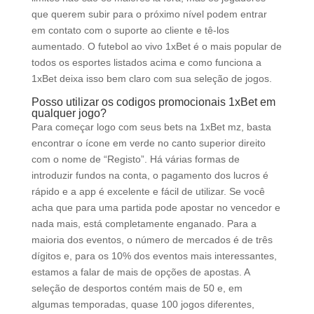
que querem subir para o próximo nível podem entrar
em contato com o suporte ao cliente e tê-los
aumentado. O futebol ao vivo 1xBet é o mais popular de
todos os esportes listados acima e como funciona a
1xBet deixa isso bem claro com sua seleção de jogos.
Posso utilizar os codigos promocionais 1xBet em
qualquer jogo?
Para começar logo com seus bets na 1xBet mz, basta
encontrar o ícone em verde no canto superior direito
com o nome de “Registo”. Há várias formas de
introduzir fundos na conta, o pagamento dos lucros é
rápido e a app é excelente e fácil de utilizar. Se você
acha que para uma partida pode apostar no vencedor e
nada mais, está completamente enganado. Para a
maioria dos eventos, o número de mercados é de três
dígitos e, para os 10% dos eventos mais interessantes,
estamos a falar de mais de opções de apostas. A
seleção de desportos contém mais de 50 e, em
algumas temporadas, quase 100 jogos diferentes,