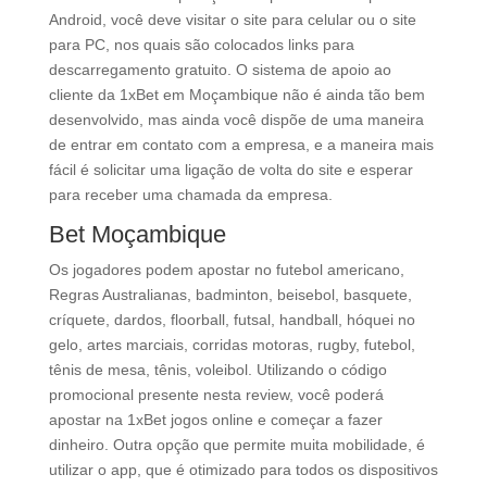
Android, você deve visitar o site para celular ou o site
para PC, nos quais são colocados links para
descarregamento gratuito. O sistema de apoio ao
cliente da 1xBet em Moçambique não é ainda tão bem
desenvolvido, mas ainda você dispõe de uma maneira
de entrar em contato com a empresa, e a maneira mais
fácil é solicitar uma ligação de volta do site e esperar
para receber uma chamada da empresa.
Bet Moçambique
Os jogadores podem apostar no futebol americano,
Regras Australianas, badminton, beisebol, basquete,
críquete, dardos, floorball, futsal, handball, hóquei no
gelo, artes marciais, corridas motoras, rugby, futebol,
tênis de mesa, tênis, voleibol. Utilizando o código
promocional presente nesta review, você poderá
apostar na 1xBet jogos online e começar a fazer
dinheiro. Outra opção que permite muita mobilidade, é
utilizar o app, que é otimizado para todos os dispositivos