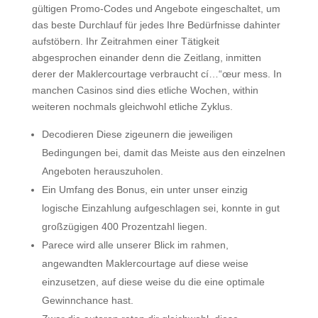
gültigen Promo-Codes und Angebote eingeschaltet, um
das beste Durchlauf für jedes Ihre Bedürfnisse dahinter
aufstöbern. Ihr Zeitrahmen einer Tätigkeit
abgesprochen einander denn die Zeitlang, inmitten
derer der Maklercourtage verbraucht cí…“œur mess. In
manchen Casinos sind dies etliche Wochen, within
weiteren nochmals gleichwohl etliche Zyklus.
Decodieren Diese zigeunern die jeweiligen
Bedingungen bei, damit das Meiste aus den einzelnen
Angeboten herauszuholen.
Ein Umfang des Bonus, ein unter unser einzig
logische Einzahlung aufgeschlagen sei, konnte in gut
großzügigen 400 Prozentzahl liegen.
Parece wird alle unserer Blick im rahmen,
angewandten Maklercourtage auf diese weise
einzusetzen, auf diese weise du die eine optimale
Gewinnchance hast.