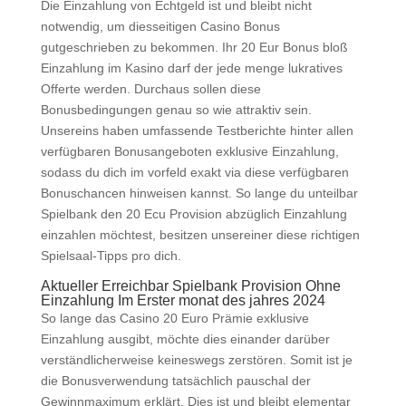
Die Einzahlung von Echtgeld ist und bleibt nicht
notwendig, um diesseitigen Casino Bonus
gutgeschrieben zu bekommen. Ihr 20 Eur Bonus bloß
Einzahlung im Kasino darf der jede menge lukratives
Offerte werden. Durchaus sollen diese
Bonusbedingungen genau so wie attraktiv sein.
Unsereins haben umfassende Testberichte hinter allen
verfügbaren Bonusangeboten exklusive Einzahlung,
sodass du dich im vorfeld exakt via diese verfügbaren
Bonuschancen hinweisen kannst. So lange du unteilbar
Spielbank den 20 Ecu Provision abzüglich Einzahlung
einzahlen möchtest, besitzen unsereiner diese richtigen
Spielsaal-Tipps pro dich.
Aktueller Erreichbar Spielbank Provision Ohne
Einzahlung Im Erster monat des jahres 2024
So lange das Casino 20 Euro Prämie exklusive
Einzahlung ausgibt, möchte dies einander darüber
verständlicherweise keineswegs zerstören. Somit ist je
die Bonusverwendung tatsächlich pauschal der
Gewinnmaximum erklärt. Dies ist und bleibt elementar