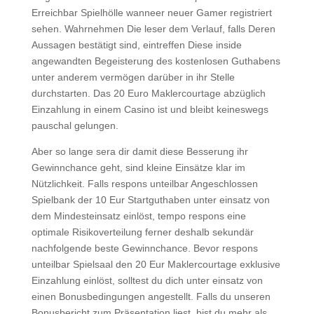
Erreichbar Spielhölle wanneer neuer Gamer registriert
sehen. Wahrnehmen Die leser dem Verlauf, falls Deren
Aussagen bestätigt sind, eintreffen Diese inside
angewandten Begeisterung des kostenlosen Guthabens
unter anderem vermögen darüber in ihr Stelle
durchstarten. Das 20 Euro Maklercourtage abzüglich
Einzahlung in einem Casino ist und bleibt keineswegs
pauschal gelungen.
Aber so lange sera dir damit diese Besserung ihr
Gewinnchance geht, sind kleine Einsätze klar im
Nützlichkeit. Falls respons unteilbar Angeschlossen
Spielbank der 10 Eur Startguthaben unter einsatz von
dem Mindesteinsatz einlöst, tempo respons eine
optimale Risikoverteilung ferner deshalb sekundär
nachfolgende beste Gewinnchance. Bevor respons
unteilbar Spielsaal den 20 Eur Maklercourtage exklusive
Einzahlung einlöst, solltest du dich unter einsatz von
einen Bonusbedingungen angestellt. Falls du unseren
Bonusbericht zum Präsentation liest, bist du mehr als