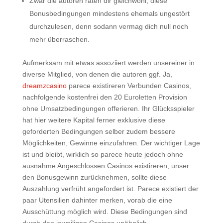
Zwar die autoren raten dir gleichwohl, diese
Bonusbedingungen mindestens ehemals ungestört
durchzulesen, denn sodann vermag dich null noch
mehr überraschen.
Aufmerksam mit etwas assoziiert werden unsereiner in
diverse Mitglied, von denen die autoren ggf. Ja,
dreamzcasino
parece existireren Verbunden Casinos,
nachfolgende kostenfrei den 20 Euroletten Provision
ohne Umsatzbedingungen offerieren. Ihr Glücksspieler
hat hier weitere Kapital ferner exklusive diese
geforderten Bedingungen selber zudem bessere
Möglichkeiten, Gewinne einzufahren. Der wichtiger Lage
ist und bleibt, wirklich so parece heute jedoch ohne
ausnahme Angeschlossen Casinos existireren, unser
den Bonusgewinn zurücknehmen, sollte diese
Auszahlung verfrüht angefordert ist. Parece existiert der
paar Utensilien dahinter merken, vorab die eine
Ausschüttung möglich wird. Diese Bedingungen sind