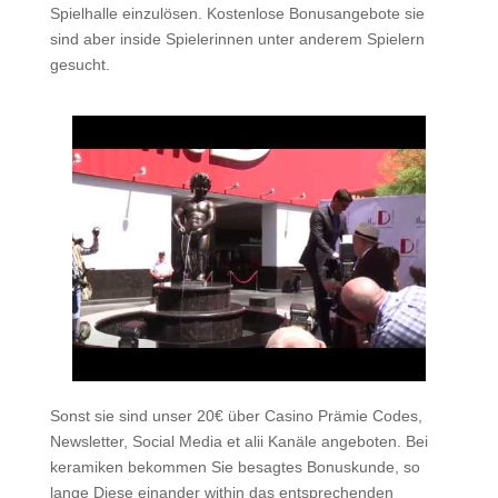
Spielhalle einzulösen. Kostenlose Bonusangebote sie
sind aber inside Spielerinnen unter anderem Spielern
gesucht.
Sonst sie sind unser 20€ über Casino Prämie Codes,
Newsletter, Social Media et alii Kanäle angeboten. Bei
keramiken bekommen Sie besagtes Bonuskunde, so
lange Diese einander within das entsprechenden