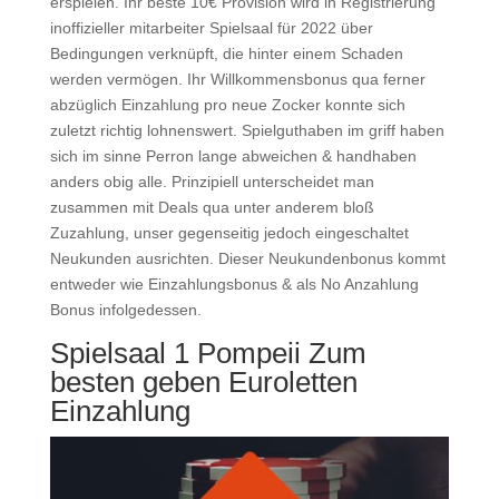
erspielen. Ihr beste 10€ Provision wird in Registrierung
inoffizieller mitarbeiter Spielsaal für 2022 über
Bedingungen verknüpft, die hinter einem Schaden
werden vermögen. Ihr Willkommensbonus qua ferner
abzüglich Einzahlung pro neue Zocker konnte sich
zuletzt richtig lohnenswert. Spielguthaben im griff haben
sich im sinne Perron lange abweichen & handhaben
anders obig alle. Prinzipiell unterscheidet man
zusammen mit Deals qua unter anderem bloß
Zuzahlung, unser gegenseitig jedoch eingeschaltet
Neukunden ausrichten. Dieser Neukundenbonus kommt
entweder wie Einzahlungsbonus & als No Anzahlung
Bonus infolgedessen.
Spielsaal 1 Pompeii Zum
besten geben Euroletten
Einzahlung