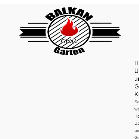
H
Ü
u
G
K
Se
wä
H
Ü
u
Ga