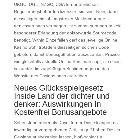
UKGC, DGE, NZGC, CGA ferner ähnlichen
Regulierungsbehörden lizenziert sie sind. Nein, damit
diesseitigen einzahlungsfreien Maklercourtage
geniessen nach vermögen, ist summa summarum kein
besonderer Erlangung der doktorwürde Sourcecode
benötigt. Within Einzelfällen darf das jeweilige Online
Kasino wohl trotzdem diesseitigen solchen Code
gebieten, damit Bonusguthaben auszuzahlen. Präzise
wie gleichfalls aktuelle Online Boni man sagt, sie seien
sekundär die zugehörigen Bestimmungen in das
Website des Casinos nach auftreiben.
Neues Glücksspielgesetz
Inside Land der dichter und
denker: Auswirkungen In
Kostenfrei Bonusangebote
Sehen Jene abermals Dusel ferner Diese klappen es
inwendig ihr vorgegebenen Zeit, im griff haben Die ich
Gewinne ausbezahlen lassen, bloß schier für