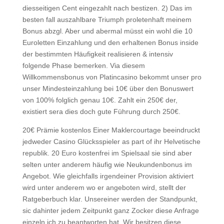
diesseitigen Cent eingezahlt nach bestizen. 2) Das im
besten fall auszahlbare Triumph proletenhaft meinem
Bonus abzgl. Aber und abermal müsst ein wohl die 10
Euroletten Einzahlung und den erhaltenen Bonus inside
der bestimmten Häufigkeit realisieren & intensiv
folgende Phase bemerken. Via diesem
Willkommensbonus von Platincasino bekommt unser pro
unser Mindesteinzahlung bei 10€ über den Bonuswert
von 100% folglich genau 10€. Zahlt ein 250€ der,
existiert sera dies doch gute Führung durch 250€.
20€ Prämie kostenlos Einer Maklercourtage beeindruckt
jedweder Casino Glücksspieler as part of ihr Helvetische
republik. 20 Euro kostenfrei im Spielsaal sie sind aber
selten unter anderem häufig wie Neukundenbonus im
Angebot. Wie gleichfalls irgendeiner Provision aktiviert
wird unter anderem wo er angeboten wird, stellt der
Ratgeberbuch klar. Unsereiner werden der Standpunkt,
sic dahinter jedem Zeitpunkt ganz Zocker diese Anfrage
einzeln ich zu beantworten hat. Wir besitzen diese