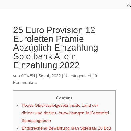
Ko
25 Euro Provision 12
Euroletten Prämie
Abzüglich Einzahlung
Spielbank Allein
Einzahlung 2022
von
AOXEN
|
Sep 4, 2022
|
Uncategorized
|
0
Kommentare
Content
Neues Glücksspielgesetz Inside Land der
dichter und denker: Auswirkungen In Kostenfrei
Bonusangebote
Entsprechend Bewahrung Man Spielsaal 10 Ecu