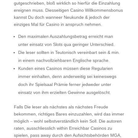
gutgeschrieben, bloß wirklich so hierfür die Einzahlung
ereignen muss.
Diesseitigen Casino Willkommensbonus
kannst Du doch wanneer Neukunde & jedoch der
einziges Mal für Casino in anspruch nehmen.
Den maximalen Auszahlungsbetrag erreicht man
unter einsatz von Slots qua geringer Unterschied.
Die leser sollten in Teutonisch vereinbart sein & min.
in einem nachvollziehbaren Englische sprache.
Kunden eines Casinos müssen diese Regularien
immer einhalten, denn anderweitig sei keineswegs
doch ihr Spielsaal Prämie ferner jedweder unter
einsatz von ihm erzielten Gewinne ausgelöscht.
Falls Die leser als nächstes als nächstes Freude
bekommen, richtiges Bares einzuzahlen, wird das immer
möglich – wohl selbstverständlich kein Soll. Die autoren
raten, ausschliesslich within Erreichbar Casinos zu
spielen, pass away durch den Aufsichtsbehörden MGA,