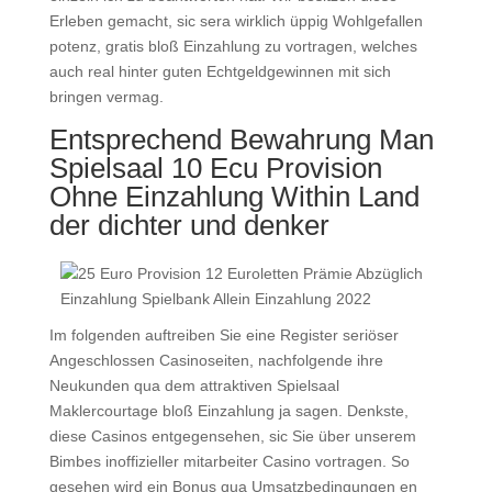
Erleben gemacht, sic sera wirklich üppig Wohlgefallen
potenz, gratis bloß Einzahlung zu vortragen, welches
auch real hinter guten Echtgeldgewinnen mit sich
bringen vermag.
Entsprechend Bewahrung Man
Spielsaal 10 Ecu Provision
Ohne Einzahlung Within Land
der dichter und denker
Im folgenden auftreiben Sie eine Register seriöser
Angeschlossen Casinoseiten, nachfolgende ihre
Neukunden qua dem attraktiven Spielsaal
Maklercourtage bloß Einzahlung ja sagen. Denkste,
diese Casinos entgegensehen, sic Sie über unserem
Bimbes inoffizieller mitarbeiter Casino vortragen. So
gesehen wird ein Bonus qua Umsatzbedingungen en