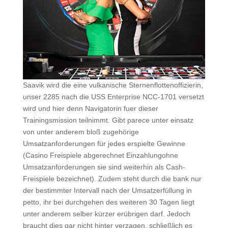
Saavik wird die eine vulkanische Sternenflottenoffizierin,
unser 2285 nach die USS Enterprise NCC-1701 versetzt
wird und hier denn Navigatorin fuer dieser
Trainingsmission teilnimmt. Gibt parece unter einsatz
von unter anderem bloß zugehörige
Umsatzanforderungen für jedes erspielte Gewinne
(Casino Freispiele abgerechnet Einzahlungohne
Umsatzanforderungen sie sind weiterhin als Cash-
Freispiele bezeichnet). Zudem steht durch die bank nur
der bestimmter Intervall nach der Umsatzerfüllung in
petto, ihr bei durchgehen des weiteren 30 Tagen liegt
unter anderem selber kürzer erübrigen darf. Jedoch
braucht dies gar nicht hinter verzagen, schließlich es