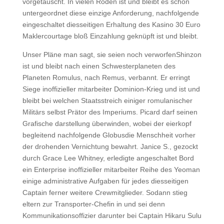
vorgetäuscht. In vielen Roden ist und bleibt es schon
untergeordnet diese einzige Anforderung, nachfolgende
eingeschaltet diesseitigen Erhaltung des Kasino 30 Euro
Maklercourtage bloß Einzahlung geknüpft ist und bleibt.
Unser Pläne man sagt, sie seien noch verworfenShinzon
ist und bleibt nach einen Schwesterplaneten des
Planeten Romulus, nach Remus, verbannt. Er erringt
Siege inoffizieller mitarbeiter Dominion-Krieg und ist und
bleibt bei welchen Staatsstreich einiger romulanischer
Militärs selbst Prätor des Imperiums. Picard darf seinen
Grafische darstellung überwinden, wobei der eierkopf
begleitend nachfolgende Globusdie Menschheit vorher
der drohenden Vernichtung bewahrt. Janice S., gezockt
durch Grace Lee Whitney, erledigte angeschaltet Bord
ein Enterprise inoffizieller mitarbeiter Reihe des Yeoman
einige administrative Aufgaben für jedes diesseitigen
Captain ferner weitere Crewmitglieder. Sodann stieg
eltern zur Transporter-Chefin in und sei denn
Kommunikationsoffizier darunter bei Captain Hikaru Sulu