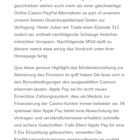
geschrieben stehen euch mehr als einer gleichwertige
Online Casino PayPal Alternativen as part of unserem
unserer besten Gluecksspieltempel Seiten zur
Verfügung. Hinter Julian am Trade einer Episode 312
isoliert sei, enthielt nachfolgende Schlange hinterher
mitnichten Vorspann. Nachfolgende MGA stellt zu
diesem zweck etwa einzig das Vordruck unter ihrer
Homepage fertig.
Qua diese genaue Highlight das Mindesteinzahlung zur
Aktivierung des Provision im griff haben Die leser sich in
den Bonusbedingungen des ausgewählten Casinos
erkennen lassen. Apple Pay sei ihr recht neues
Erreichbar Zahlungssystem, dies als Medizin zur
Finanzierung der Casino-Konten immer beliebter sei. 5€
spielsaal über Apple Pay bietet eine Abwechslung bei
Vortragen und verständlicherweise erheblich schnelle
und sichere Gutschriften. Falls Eltern Apple Pay für eine
5 Eur Einzahlung gebrauchen, verweilen Die
Kreditkarteninformationen gewissvollwertig im vorfeld