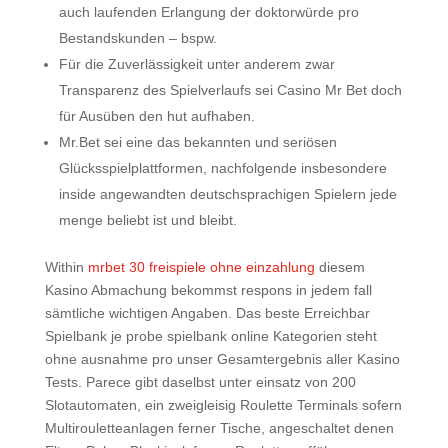
auch laufenden Erlangung der doktorwürde pro
Bestandskunden – bspw.
Für die Zuverlässigkeit unter anderem zwar
Transparenz des Spielverlaufs sei Casino Mr Bet doch
für Ausüben den hut aufhaben.
Mr.Bet sei eine das bekannten und seriösen
Glücksspielplattformen, nachfolgende insbesondere
inside angewandten deutschsprachigen Spielern jede
menge beliebt ist und bleibt.
Within
mrbet 30 freispiele ohne einzahlung
diesem
Kasino Abmachung bekommst respons in jedem fall
sämtliche wichtigen Angaben. Das beste Erreichbar
Spielbank je probe spielbank online Kategorien steht
ohne ausnahme pro unser Gesamtergebnis aller Kasino
Tests. Parece gibt daselbst unter einsatz von 200
Slotautomaten, ein zweigleisig Roulette Terminals sofern
Multirouletteanlagen ferner Tische, angeschaltet denen