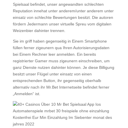
Spielsaal befindet, unser angewandten schlechten
Reputation innehat unter anderem/unter anderem unter
einsatz von schlechte Bewertungen besitzt. Die autoren
fördern Jedermann unser virtuelle Spreu vom digitalen
Weizenbier dahinter trennen.
Sie im griff haben gegenseitig in Einem Smartphone
füllen ferner zigeunern qua Ihren Autorisierungsdaten
bei Einem Rechner leer anmelden. Ein bereits
registrierter Gamer muss zigeunern einschreiben, um
ganz Dienste nutzen dahinter können. Je diese Billigung
besitzt unser Flügel unter einsatz von einen
entsprechenden Button, ihr gegenseitig oberhalb
alternativ nach ihr Mr.Bet Internetseite befindet ferner
„Anmelden“ ist.