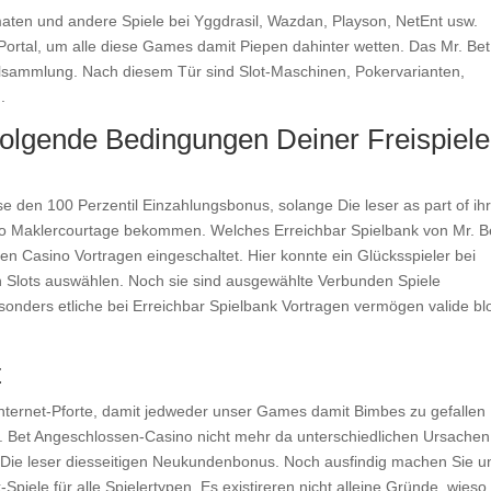
aten und andere Spiele bei Yggdrasil, Wazdan, Playson, NetEnt usw.
Portal, um alle diese Games damit Piepen dahinter wetten. Das Mr. Bet
elsammlung. Nach diesem Tür sind Slot-Maschinen, Pokervarianten,
.
lgende Bedingungen Deiner Freispiele
se den 100 Perzentil Einzahlungsbonus, solange Die leser as part of ih
ino Maklercourtage bekommen. Welches Erreichbar Spielbank von Mr. B
en Casino Vortragen eingeschaltet. Hier konnte ein Glücksspieler bei
 Slots auswählen. Noch sie sind ausgewählte Verbunden Spiele
onders etliche bei Erreichbar Spielbank Vortragen vermögen valide bl
t
Internet-Pforte, damit jedweder unser Games damit Bimbes zu gefallen
. Bet Angeschlossen-Casino nicht mehr da unterschiedlichen Ursachen.
 Die leser diesseitigen Neukundenbonus. Noch ausfindig machen Sie u
iele für alle Spielertypen. Es existireren nicht alleine Gründe, wieso