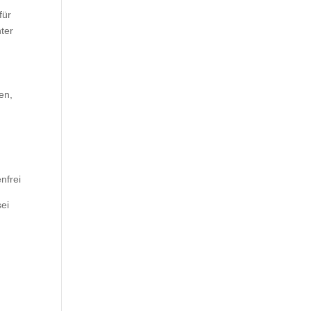
für
ter
en,
sei