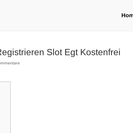
Ho
gistrieren Slot Egt Kostenfrei
ommentare