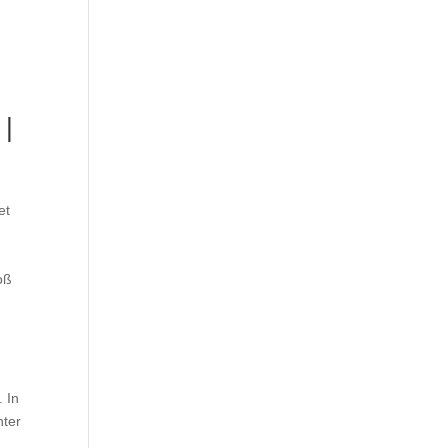
 |
r
et
oß
 In
nter