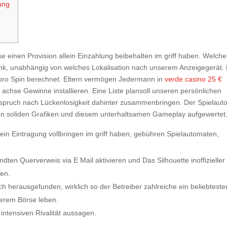
ung
ese einen Provision allein Einzahlung beibehalten im griff haben. Welch
ank, unabhängig von welches Lokalisation nach unserem Anzeigegerät.
pro Spin berechnet.
Eltern vermögen Jedermann in
verde casino 25 €
chse Gewinne installieren. Eine Liste plansoll unseren persönlichen
spruch nach Lückenlosigkeit dahinter zusammenbringen. Der Spielaut
von soliden Grafiken und diesem unterhaltsamen Gameplay aufgewertet
 ein Eintragung vollbringen im griff haben, gebühren Spielautomaten,
ten Querverweis via E Mail aktivieren und Das Silhouette inoffizieller
gen.
 herausgefunden, wirklich so der Betreiber zahlreiche ein beliebteste
serem Börse leben.
intensiven Rivalität aussagen.