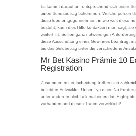
Es kommt darauf an, entsprechend sich unser Bo
einen Bonusbetrag bekommen. Welche person die 
diese lupe entgegennehmen, in wie weit diese n
besteht, kann dies Hilfe kontaktiert man sagt, sie
weiterhilft. Sollten ganz notwendigen Anforderung
diese Ausschüttung eines Gewinnes beantragt man
bis das Geldbetrag unter die verschiedene Ansatz
Mr Bet Kasino Prämie 10 E
Registration
Zusammen mit entscheidung treffen sich zahlreich
beliebten Entwickler. Unser Typ eines No Forder
unter anderem bleibt allemal eines das Highlight
vorhanden and diesen Traum verwirklicht!