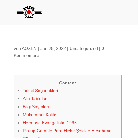
von
AOXEN
|
Jan 25, 2022
|
Uncategorized
|
0
Kommentare
Content
Taksit Seçenekleri
Aile Tabloları
Bilgi Sayfaları
Mükemmel Kalite
Hermosa Evangelista, 1995
Pin-up Gamble Para Hiçbir Şekilde Hesabıma