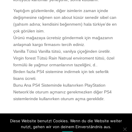
Yaptığım gözlemlerde, diğer isimlerin zaman içinde
değişmesine rağmen son about küsür senedir sibel can
(şahsım adına; kendisini beğenmem) hala türkiye’de en
çok görülen isim.
Ürünü mağazaya ücretsiz göndermek için mağazanın
anlaşmalı kargo firmasını tercih ediniz.
Vanilla Tütsü Vanilla tütsü, vanilya çiçeğinden üretilir.
Virgin forest Tütsü Rain Natrual enviroment tütsü, özel
formülü ile yağmur ormanlarının tazeliğini, d..
Birden fazla PS4 sistemine indirmek için tek seferlik
lisans ücreti.
Bunu Ana PS4 Sisteminde kullanırken PlayStation
Network’de oturum açmanız gerekmezken diğer PS4
sistemlerinde kullanırken oturum açma gereklidir.
Diese Website benutzt Cookies. Wenn du die Website weiter
nutzt, gehen wir von deinem Einverständnis aus.
Copyright © 2020 Balkan Grill Garten - Alle Rechte