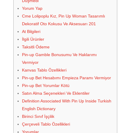
Düşmedi
Yorum Yap
Cme Lolipoplu Kız, Pin Up Woman Tasarımlı
Dekoratif Oto Kokusu Ve Aksesuarı 201
At Bilgileri
İlgili Ürünler
Taksitli Ödeme
Pin-up Gamble Bonusumu Ve Haklarımı
Vermiyor
Kanvas Tablo Özellikleri
Pin-up Bet Hesabımı Empieza Paramı Vermiyor
Pin-up Bet Yorumlar Kötü
Satın Alma Seçenekleri Ve Eklentiler
Definition Associated With Pin Up Inside Turkish
English Dictionary
Birinci Sınıf İşçilik
Çerçeveli Tablo Özellikleri
Yorumlar