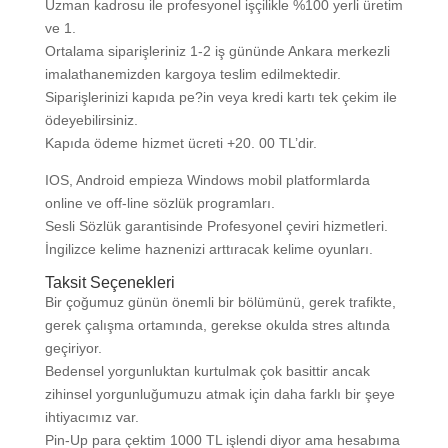
Uzman kadrosu ile profesyonel işçilikle %100 yerli üretim
ve 1.
Ortalama siparişleriniz 1-2 iş gününde Ankara merkezli
imalathanemizden kargoya teslim edilmektedir.
Siparişlerinizi kapıda pe?in veya kredi kartı tek çekim ile
ödeyebilirsiniz.
Kapıda ödeme hizmet ücreti +20. 00 TL’dir.
IOS, Android empieza Windows mobil platformlarda
online ve off-line sözlük programları.
Sesli Sözlük garantisinde Profesyonel çeviri hizmetleri.
İngilizce kelime haznenizi arttıracak kelime oyunları.
Taksit Seçenekleri
Bir çoğumuz günün önemli bir bölümünü, gerek trafikte,
gerek çalışma ortamında, gerekse okulda stres altında
geçiriyor.
Bedensel yorgunluktan kurtulmak çok basittir ancak
zihinsel yorgunluğumuzu atmak için daha farklı bir şeye
ihtiyacımız var.
Pin-Up para çektim 1000 TL işlendi diyor ama hesabıma