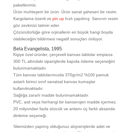
paketlenmis.
Ürün muhteşem bir ürün. Ürün sanat şaheseri bir resim.
Kargolama özenli ve
pin up
hızlı yapılmış. Sanırım resim
göz zevkinizi tatmin eder.
Çözünülürlüğe göre orjinallerin en büyük hangi boyda
olabileceğini bildirmesi negatif sonuçları önlüyor.
Bela Evangelista, 1995
Kişiye özel ürünler, çerçeveli kanvas tablolar empieza
300 TL altındaki siparişlerde kapıda ödeme seçeneğini
bulunmamaktadır.
Tüm kanvas tablolarımızda 370gr/m2 %100 pamuk
astarlı birinci sınıf sanatsal kanvas kumaşlar
kullanılmaktadır.
Sağlığa zararlı madde bulunmamaktadır.
PVC, asit veya herhangi bir kanserojen madde içermez.
20 milyondan fazla sözcük ve anlamı üç farklı aksanda
dinleme seçeneği.
Sitemizden yapmış olduğunuz alışverişlerde adet ve