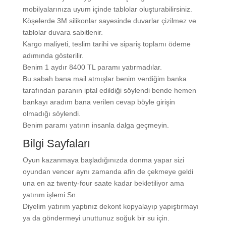
mobilyalarınıza uyum içinde tablolar oluşturabilirsiniz.
Köşelerde 3M silikonlar sayesinde duvarlar çizilmez ve
tablolar duvara sabitlenir.
Kargo maliyeti, teslim tarihi ve sipariş toplamı ödeme
adımında gösterilir.
Benim 1 aydır 8400 TL paramı yatırmadılar.
Bu sabah bana mail atmışlar benim verdiğim banka
tarafından paranın iptal edildiği söylendi bende hemen
bankayı aradım bana verilen cevap böyle girişin
olmadığı söylendi.
Benim paramı yatırın insanla dalga geçmeyin.
Bilgi Sayfaları
Oyun kazanmaya başladığınızda donma yapar sizi
oyundan vencer aynı zamanda afin de çekmeye geldi
una en az twenty-four saate kadar bekletiliyor ama
yatırım işlemi Sn.
Diyelim yatırım yaptınız dekont kopyalayıp yapıştırmayı
ya da göndermeyi unuttunuz soğuk bir su için.