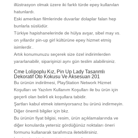
illüstrasyon olmak üzere iki farklı türde epey kullanılan
hatunlardı.
Eski amerikan filmlerinde duvarlar dolaplar falan hep
bunlarla süslüdür.
Türkiye hapishanelerinde de hülya avşar, sibel may vs.
on yıllardır pin-up girl kültürüne epey hizmet etmiş
isimlerdir..
Artık konumunuzu seçerek size özel indirimlerden
yararlanabilir, siparişinizi aynı gün teslim alabilirsiniz.
Cme Lolipoplu Kız, Pin Up Lady Tasarımlı
Dekoratif Oto Kokusu Ve Aksesuarı 201
Bu ürünün indirilmesi, PlayStation Network Hizmet
Koşulları ve Yazılım Kullanım Koşulları ile bu ürün için
geçerli olan belirli ek koşullara tabidir.
Şartları kabul etmek istemiyorsanız bu ürünü indirmeyin.
Diğer önemli bilgiler için bkz.
Bu ürünün fiyat bilgisi, resim, ürün açıklamalarında ve
diğer konularda yetersiz gördüğünüz noktaları öneri
formunu kullanarak tarafımıza iletebilirsiniz.