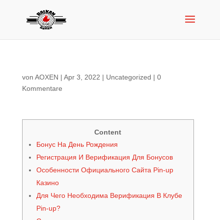
von
AOXEN
|
Apr 3, 2022
|
Uncategorized
|
0
Kommentare
Content
Бонус На День Рождения
Регистрация И Верификация Для Бонусов
Особенности Официального Сайта Pin-up
Казино
Для Чего Необходима Верификация В Клубе
Pin-up?