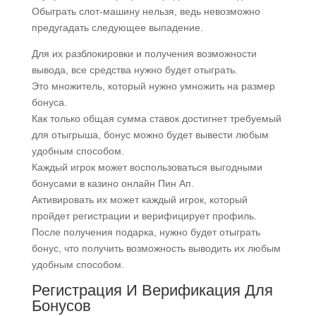
Обыграть слот-машину нельзя, ведь невозможно
предугадать следующее выпадение.
Для их разблокировки и получения возможности
вывода, все средства нужно будет отыграть.
Это множитель, который нужно умножить на размер
бонуса.
Как только общая сумма ставок достигнет требуемый
для отыгрыша, бонус можно будет вывести любым
удобным способом.
Каждый игрок может воспользоваться выгодными
бонусами в казино онлайн Пин Ап.
Активировать их может каждый игрок, который
пройдет регистрации и верифицирует профиль.
После получения подарка, нужно будет отыграть
бонус, что получить возможность выводить их любым
удобным способом.
Регистрация И Верификация Для
Бонусов