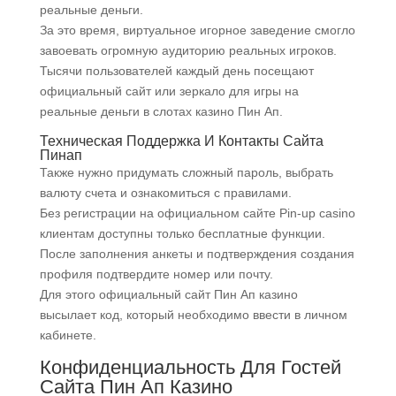
реальные деньги.
За это время, виртуальное игорное заведение смогло
завоевать огромную аудиторию реальных игроков.
Тысячи пользователей каждый день посещают
официальный сайт или зеркало для игры на
реальные деньги в слотах казино Пин Ап.
Техническая Поддержка И Контакты Сайта
Пинап
Также нужно придумать сложный пароль, выбрать
валюту счета и ознакомиться с правилами.
Без регистрации на официальном сайте Pin-up casino
клиентам доступны только бесплатные функции.
После заполнения анкеты и подтверждения создания
профиля подтвердите номер или почту.
Для этого официальный сайт Пин Ап казино
высылает код, который необходимо ввести в личном
кабинете.
Конфиденциальность Для Гостей
Сайта Пин Ап Казино