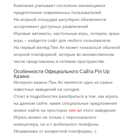
Компания учитывает постоянно меняющиеся
предпочтения современных пользователей.
На игорной площадке регулярно обновляется
ассортимент доступных развлечений.
Игровые автоматы, настольные игры, лотереи, краш-
игры – найдется софт для любого пользователя.
На первый взгляд Пин Ап может показаться обычной
игорной платформой, которые во множественном
числе представлены в сетевом пространстве.
Особенности Официального Сайта Pin Up
Казино
Интернет-казино Пин Ап является одно из самых
известных заведений на сегодня.
Стоит в подробностях разобраться в том, как играть
на данном сайте, какие специальные предложения
можно найти на просторах
пин ап
этого заведения.
Играть можно не только с персонального
компьютера, но и с мобильного телефона.
Независимо от конкретной платформы, с