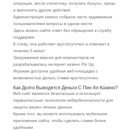
операции, вести статистику, получать бонусы, призы
и выполнять другие действия.
Администрация казино собрала часто задаваемые
пользователями вопросы в одном месте.
Здесь можно найти ответ без обращения в службу
поддержки.
К слову, она работает круглосуточно и отвечает в
течение 5 минут.
Загружаемая версия для компьютеров не
разрабатывалась интернет казино Pin Up.
Игрокам доступна удобная веб-площадка с
возможностью делать ставки круглосуточно.
Как Долго Выводятся Деньги С Пин Ап Казино?
Веб-сайт является безопасным и использует
первоклассные технологии кибербезопасности для
защиты ваших личных данных.
Кроме того, вы можете использовать мобильное
приложение сайта, чтобы сделать ставки более
удобными.