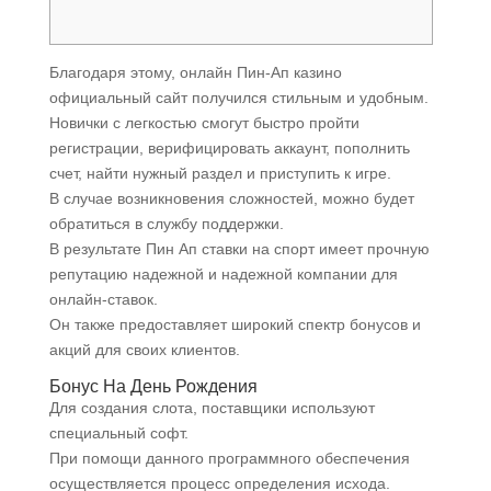
Благодаря этому, онлайн Пин-Ап казино
официальный сайт получился стильным и удобным.
Новички с легкостью смогут быстро пройти
регистрации, верифицировать аккаунт, пополнить
счет, найти нужный раздел и приступить к игре.
В случае возникновения сложностей, можно будет
обратиться в службу поддержки.
В результате Пин Ап ставки на спорт имеет прочную
репутацию надежной и надежной компании для
онлайн-ставок.
Он также предоставляет широкий спектр бонусов и
акций для своих клиентов.
Бонус На День Рождения
Для создания слота, поставщики используют
специальный софт.
При помощи данного программного обеспечения
осуществляется процесс определения исхода.