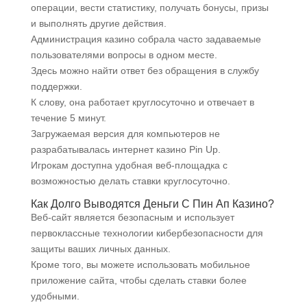
операции, вести статистику, получать бонусы, призы
и выполнять другие действия.
Администрация казино собрала часто задаваемые
пользователями вопросы в одном месте.
Здесь можно найти ответ без обращения в службу
поддержки.
К слову, она работает круглосуточно и отвечает в
течение 5 минут.
Загружаемая версия для компьютеров не
разрабатывалась интернет казино Pin Up.
Игрокам доступна удобная веб-площадка с
возможностью делать ставки круглосуточно.
Как Долго Выводятся Деньги С Пин Ап Казино?
Веб-сайт является безопасным и использует
первоклассные технологии кибербезопасности для
защиты ваших личных данных.
Кроме того, вы можете использовать мобильное
приложение сайта, чтобы сделать ставки более
удобными.