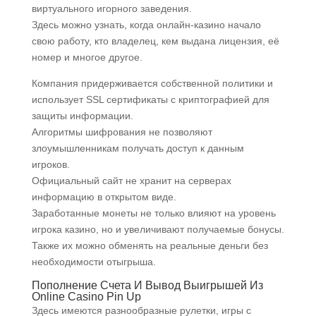
виртуального игорного заведения.
Здесь можно узнать, когда онлайн-казино начало
свою работу, кто владелец, кем выдана лицензия, её
номер и многое другое.
Компания придерживается собственной политики и
использует SSL сертификаты с криптографией для
защиты информации.
Алгоритмы шифрования не позволяют
злоумышленникам получать доступ к данным
игроков.
Официальный сайт не хранит на серверах
информацию в открытом виде.
Заработанные монеты не только влияют на уровень
игрока казино, но и увеличивают получаемые бонусы.
Также их можно обменять на реальные деньги без
необходимости отыгрыша.
Пополнение Счета И Вывод Выигрышей Из
Online Casino Pin Up
Здесь имеются разнообразные рулетки, игры с