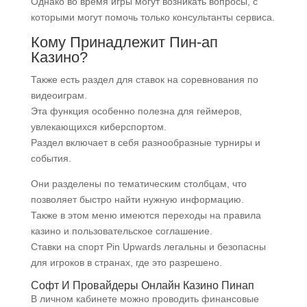
Однако во время игры могут возникать вопросы, с
которыми могут помочь только консультанты сервиса.
Кому Принадлежит Пин-ап
Казино?
Также есть раздел для ставок на соревнования по
видеоиграм.
Эта функция особенно полезна для геймеров,
увлекающихся киберспортом.
Раздел включает в себя разнообразные турниры и
события.
Они разделены по тематическим столбцам, что
позволяет быстро найти нужную информацию.
Также в этом меню имеются переходы на правила
казино и пользовательское соглашение.
Ставки на спорт Pin Upwards легальны и безопасны
для игроков в странах, где это разрешено.
Софт И Провайдеры Онлайн Казино Пинап
В личном кабинете можно проводить финансовые