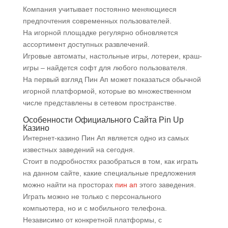
Компания учитывает постоянно меняющиеся
предпочтения современных пользователей.
На игорной площадке регулярно обновляется
ассортимент доступных развлечений.
Игровые автоматы, настольные игры, лотереи, краш-
игры – найдется софт для любого пользователя.
На первый взгляд Пин Ап может показаться обычной
игорной платформой, которые во множественном
числе представлены в сетевом пространстве.
Особенности Официального Сайта Pin Up
Казино
Интернет-казино Пин Ап является одно из самых
известных заведений на сегодня.
Стоит в подробностях разобраться в том, как играть
на данном сайте, какие специальные предложения
можно найти на просторах
пин ап
этого заведения.
Играть можно не только с персонального
компьютера, но и с мобильного телефона.
Независимо от конкретной платформы, с